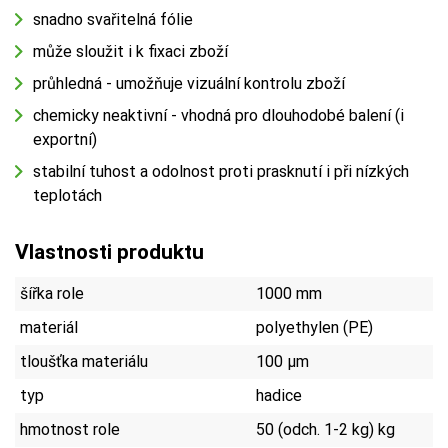
snadno svařitelná fólie
může sloužit i k fixaci zboží
průhledná - umožňuje vizuální kontrolu zboží
chemicky neaktivní - vhodná pro dlouhodobé balení (i
exportní)
stabilní tuhost a odolnost proti prasknutí i při nízkých
teplotách
Vlastnosti produktu
šířka role
1000 mm
materiál
polyethylen (PE)
tloušťka materiálu
100 µm
typ
hadice
hmotnost role
50 (odch. 1-2 kg) kg