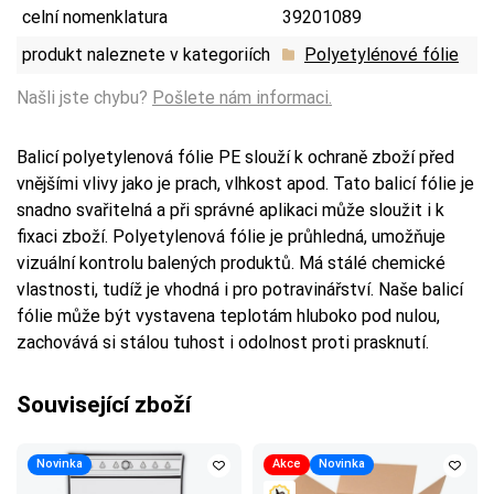
celní nomenklatura
39201089
produkt naleznete v kategoriích
Polyetylénové fólie
Našli jste chybu?
Pošlete nám informaci.
Balicí polyetylenová fólie PE slouží k ochraně zboží před
vnějšími vlivy jako je prach, vlhkost apod. Tato balicí fólie je
snadno svařitelná a při správné aplikaci může sloužit i k
fixaci zboží. Polyetylenová fólie je průhledná, umožňuje
vizuální kontrolu balených produktů. Má stálé chemické
vlastnosti, tudíž je vhodná i pro potravinářství. Naše balicí
fólie může být vystavena teplotám hluboko pod nulou,
zachovává si stálou tuhost i odolnost proti prasknutí.
Související zboží
Novinka
Akce
Novinka