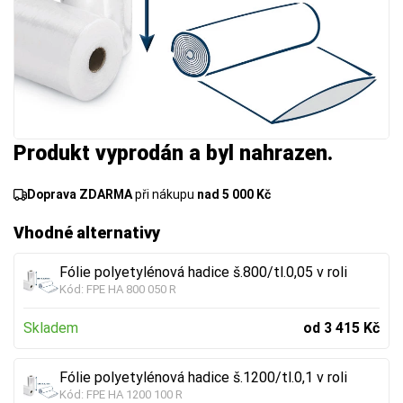
Produkt vyprodán a byl nahrazen.
Doprava ZDARMA
při nákupu
nad 5 000 Kč
Vhodné alternativy
Fólie polyetylénová hadice š.800/tl.0,05 v roli
Kód:
FPE HA 800 050 R
Skladem
od 3 415 Kč
Fólie polyetylénová hadice š.1200/tl.0,1 v roli
Kód:
FPE HA 1200 100 R