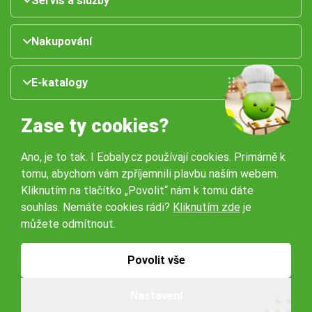
Servis a služby
Nakupování
E-katalogy
Zase ty cookies?
Ano, je to tak. I Eobaly.cz používají cookies. Primárně k
tomu, abychom vám zpříjemnili plavbu naším webem.
Kliknutím na tlačítko „Povolit“ nám k tomu dáte
souhlas. Nemáte cookies rádi?
Kliknutím zde
je
Naše pobočky:
můžete odmítnout.
Obchodní podmínky
Ochrana osobníchů údajů
Povolit vše
Nastavení
© 2026 Servisbal Obaly s.r.o. Všechna práva vyhrazena.