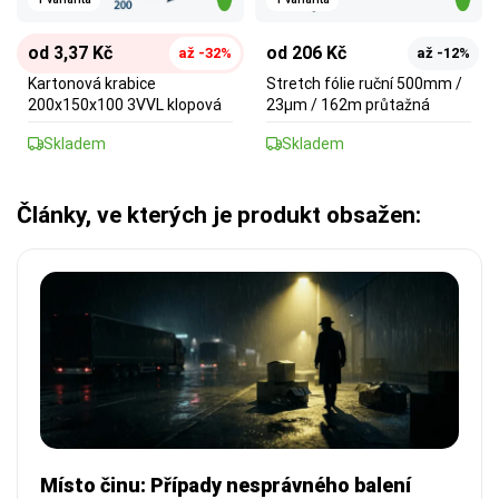
od 3,37 Kč
od 206 Kč
až -32%
až -12%
Kartonová krabice
Stretch fólie ruční 500mm /
200x150x100 3VVL klopová
23µm / 162m průtažná
Skladem
Skladem
Články, ve kterých je produkt obsažen:
Místo činu: Případy nesprávného balení