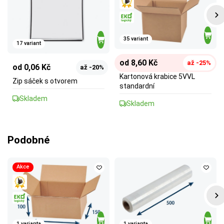
35 variant
17 variant
od 8,60 Kč
až -25%
od 0,06 Kč
až -20%
Kartonová krabice 5VVL
Zip sáček s otvorem
standardní
Skladem
Skladem
Podobné
Akce
1 varianta
1 varianta