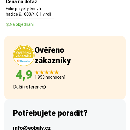
Cena na dotaz
Fólie polyetylénová
hadice š.1000/tl.0,1 v roli
Na objednání
Ověřeno
zákazníky
4,9
1 953 hodnocení
Další reference
Potřebujete poradit?
info@eobaly.cz