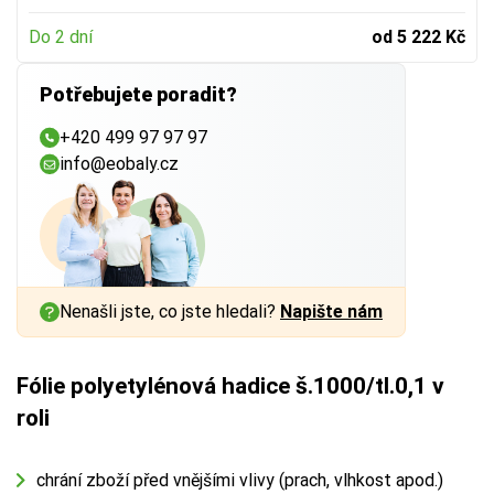
Do 2 dní
od 5 222 Kč
Potřebujete poradit?
+420 499 97 97 97
info@eobaly.cz
Nenašli jste, co jste hledali?
Napište nám
Fólie polyetylénová hadice š.1000/tl.0,1 v
roli
chrání zboží před vnějšími vlivy (prach, vlhkost apod.)