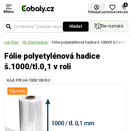
0
Menu
Přihlásit se
Oblíbené
Košík
Dle rozměrů
Hledat
énové fólie
PE fólie hadice
Fólie polyetylénová hadice š.1000/tl.0,1 v roli
Fólie polyetylénová hadice
š.1000/tl.0,1 v roli
Kód: FPE HA 1000 100 R
Výprodej