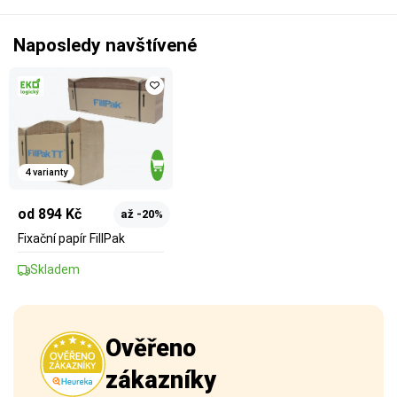
Naposledy navštívené
4 varianty
od 894 Kč
až -20%
Fixační papír FillPak
Skladem
Ověřeno
zákazníky