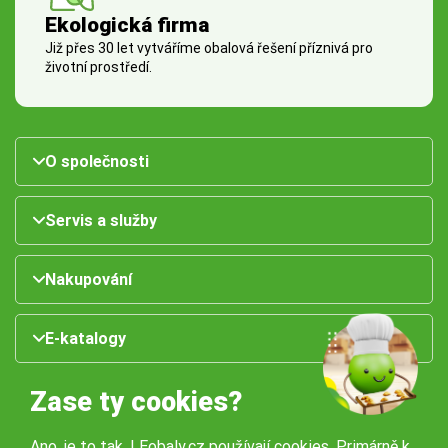
Ekologická firma
Již přes 30 let vytváříme obalová řešení příznivá pro
životní prostředí.
O společnosti
Servis a služby
Nakupování
E-katalogy
Zase ty cookies?
Ano, je to tak. I Eobaly.cz používají cookies. Primárně k