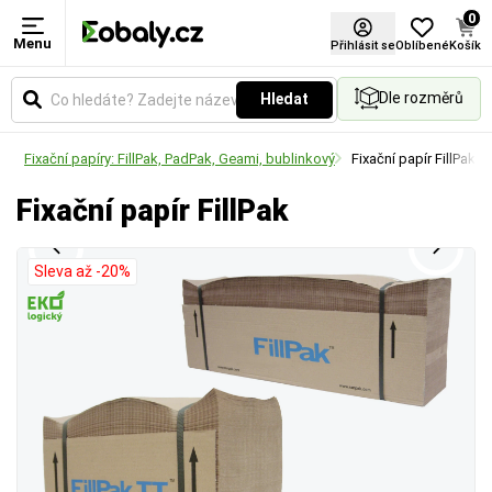
0
Menu
Materiál
Přihlásit se
Oblíbené
Košík
Dle rozměrů
Hledat
Zvolte typ materiálu podle požadované pevnosti,
vzhledu nebo ekologických vlastností obalu.
ně
Fixační papíry: FillPak, PadPak, Geami, bublinkový
Fixační papír FillPak
Fixační papír FillPak
Sleva až -20%