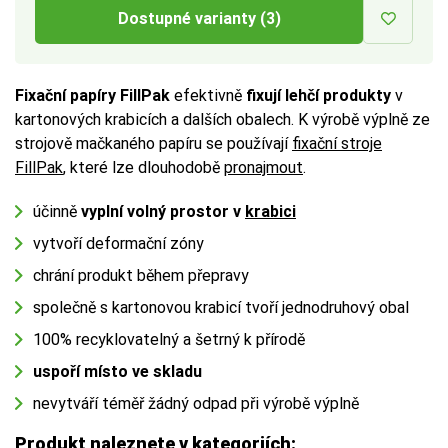
Dostupné varianty (3)
Fixační papíry FillPak
efektivně
fixují lehčí produkty
v
kartonových krabicích a dalších obalech. K výrobě výplně ze
strojově mačkaného papíru se používají
fixační stroje
FillPak
, které lze dlouhodobě
pronajmout
.
účinně
vyplní volný prostor v
krabici
vytvoří deformační zóny
chrání produkt během přepravy
společně s kartonovou krabicí tvoří jednodruhový obal
100% recyklovatelný a šetrný k přírodě
uspoří místo ve skladu
nevytváří téměř žádný odpad při výrobě výplně
Produkt naleznete v kategoriích: