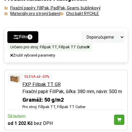
Fixační papíry: FillPak, PadPak, Geami, bublinkový
Materiály pro strojní balení
Chci balit RYCHLE
Filtr
1
Určeno pro stroj: Fillpak TT, Fillpak TT Cutter
Zrušit vybrané parametry
SLEVA až -20%
FXP Fillpak TT GR
Fixační papír FillPak, šířka: 380 mm, návin: 500 m
Gramáž: 50 g/m2
Pro stroj: Fillpak TT, Fillpak TT Cutter
Skladem
od 1 202 Kč
bez DPH