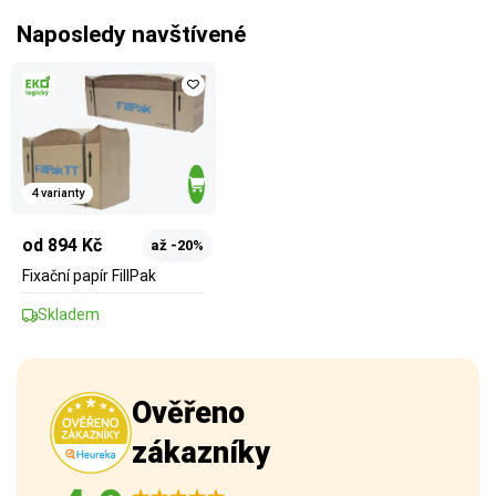
Naposledy navštívené
4 varianty
od 894 Kč
až -20%
Fixační papír FillPak
Skladem
Ověřeno
zákazníky