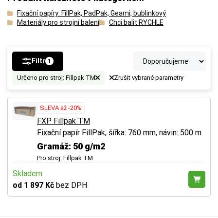
Fixační papíry: FillPak, PadPak, Geami, bublinkový
Materiály pro strojní balení
Chci balit RYCHLE
Filtr
1
Určeno pro stroj: Fillpak TM
Zrušit vybrané parametry
SLEVA až -20%
FXP Fillpak TM
Fixační papír FillPak, šířka: 760 mm, návin: 500 m
Gramáž: 50 g/m2
Pro stroj: Fillpak TM
Skladem
od 1 897 Kč
bez DPH