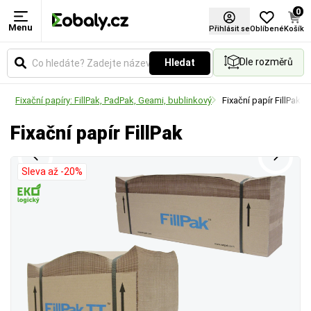
0
Menu
Materiál
Přihlásit se
Oblíbené
Košík
Dle rozměrů
Hledat
Zvolte typ materiálu podle požadované pevnosti,
vzhledu nebo ekologických vlastností obalu.
ně
Fixační papíry: FillPak, PadPak, Geami, bublinkový
Fixační papír FillPak
Fixační papír FillPak
Sleva až -20%