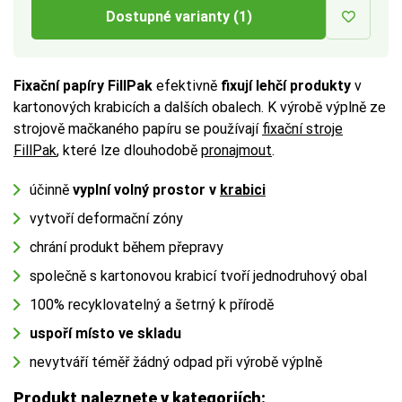
Dostupné varianty (1)
Fixační papíry FillPak
efektivně
fixují lehčí produkty
v
kartonových krabicích a dalších obalech. K výrobě výplně ze
strojově mačkaného papíru se používají
fixační stroje
FillPak
, které lze dlouhodobě
pronajmout
.
účinně
vyplní volný prostor v
krabici
vytvoří deformační zóny
chrání produkt během přepravy
společně s kartonovou krabicí tvoří jednodruhový obal
100% recyklovatelný a šetrný k přírodě
uspoří místo ve skladu
nevytváří téměř žádný odpad při výrobě výplně
Produkt naleznete v kategoriích: