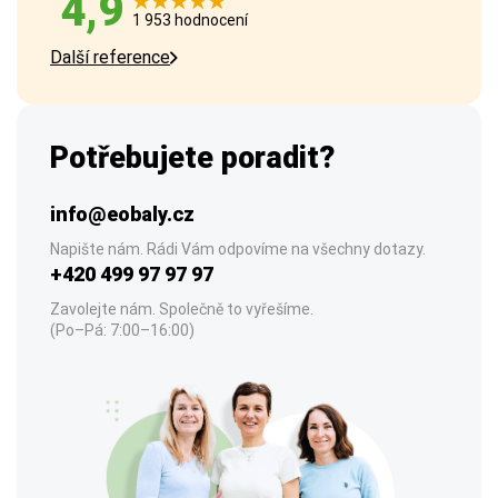
4,9
1 953 hodnocení
Další reference
Potřebujete poradit?
info@eobaly.cz
Napište nám. Rádi Vám odpovíme na všechny dotazy.
+420 499 97 97 97
Zavolejte nám. Společně to vyřešíme.
(Po–Pá: 7:00–16:00)