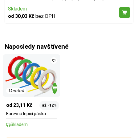
Skladem
od 30,03 Kč
bez DPH
Naposledy navštívené
12 variant
od 23,11 Kč
až -12%
Barevná lepicí páska
Skladem