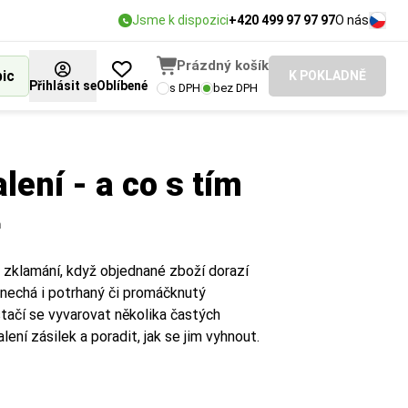
Jsme k dispozici
+420 499 97 97 97
O nás
Prázdný košík
bic
K POKLADNĚ
Přihlásit se
Oblíbené
s DPH
bez DPH
lení - a co s tím
n
á zklamání, když objednané zboží dorazí
anechá i potrhaný či promáčknutý
tačí se vyvarovat několika častých
alení zásilek a poradit, jak se jim vyhnout.