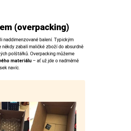
lem (overpacking)
oli naddimenzované balení. Typickým
ce někdy zabalí maličké zboží do absurdně
vých polštářků. Overpacking můžeme
vého materiálu
– ať už jde o nadměrně
ísek navíc.