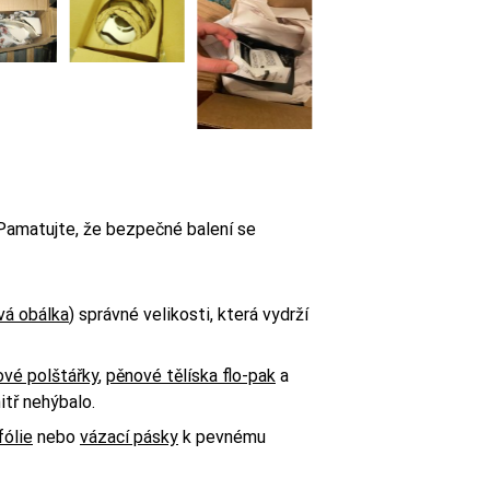
 Pamatujte, že bezpečné balení se
vá obálka
) správné velikosti, která vydrží
vé polštářky
,
pěnové tělíska flo-pak
a
itř nehýbalo.
fólie
nebo
vázací pásky
k pevnému