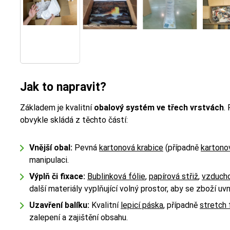
Jak to napravit?
Základem je kvalitní
obalový systém ve třech vrstvách
.
obvykle skládá z těchto částí:
Vnější obal:
Pevná
kartonová krabice
(případně
kartono
manipulaci.
Výplň či fixace:
Bublinková fólie
,
papírová střiž
,
vzducho
další materiály vyplňující volný prostor, aby se zboží uvn
Uzavření balíku:
Kvalitní
lepicí páska
, případně
stretch 
zalepení a zajištění obsahu.