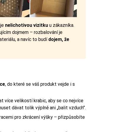
uje
nelichotivou vizitku
u zákazníka.
rujícím dojmem – rozbalování je
eriálu, a navíc to budí
dojem, že
ice
, do které se váš produkt vejde i s
t více velikostí krabic, aby se co nejvíce
et dávat tolik výplně ani „balit vzduch".
racemi pro zkrácení výšky – přizpůsobíte