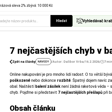
rázová sleva 2% zbývá: 10 000 Kč
Vyhledávač kra
Hledat
7 nejčastějších chyb v ba
Zpět na články
/
Autor: Dalibor Vrba
/
16.2.2026
/
7 mi
NÁVODY
Online nakupování je pro mnoho lidí radost. O to větší býv
poškozené
nebo dokonce
rozbité
. Špatný dojem navíc z
obal. Naštěstí
balení zásilek
není žádná raketová věda – s
chyb. Pojďme si představit
7 nejčastějších přešlapů
při b
Obsah článku