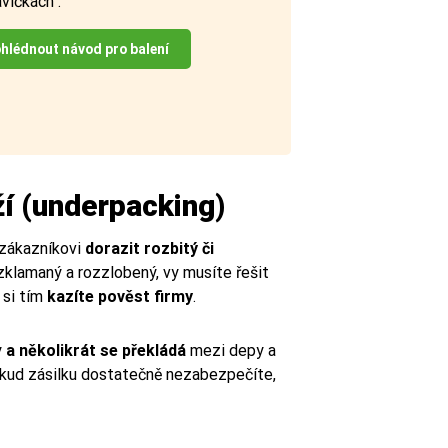
avičkách".
hlédnout návod pro balení
í (underpacking)
 zákazníkovi
dorazit rozbitý či
zklamaný a rozzlobený, vy musíte řešit
 si tím
kazíte pověst firmy
.
y
a několikrát se překládá
mezi depy a
okud zásilku dostatečně nezabezpečíte,