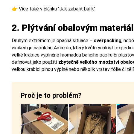
👉 Více také v článku "
Jak zabalit balík
"
2. Plýtvání obalovým materiá
Druhým extrémem je opačná situace –
overpacking
, neb
viníkem je například Amazon, který kvůli rychlosti expedi
velké krabice vyplněné hromadou
balicího papíru
či plasto
definovat jako použití
zbytečně velkého množství obalo
velkou krabici plnou výplně nebo několik vrstev fólie či těl
Proč je to problém?