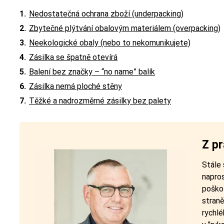
Nedostatečná ochrana zboží (underpacking)
Zbytečné plýtvání obalovým materiálem (overpacking)
Neekologické obaly (nebo to nekomunikujete)
Zásilka se špatně otevírá
Balení bez značky – “no name” balík
Zásilka nemá ploché stěny
Těžké a nadrozměrné zásilky bez palety
Z pr
Stále 
napros
poškoz
straně
rychlé