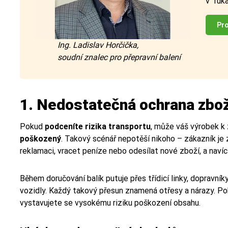
v "ruk
Pro
Ing. Ladislav Horčička,
soudní znalec pro přepravní balení
1. Nedostatečná ochrana zbož
Pokud
podceníte rizika transportu
, může váš výrobek k
poškozený
. Takový scénář nepotěší nikoho – zákazník je 
reklamaci, vracet peníze nebo odesílat nové zboží, a navíc
Během doručování balík putuje přes třídicí linky, dopravník
vozidly. Každý takový přesun znamená otřesy a nárazy. P
vystavujete se vysokému riziku poškození obsahu.