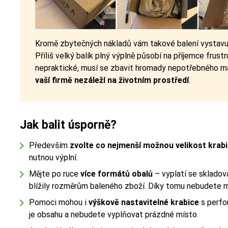
Kromě zbytečných nákladů vám takové balení vystav
Příliš velký balík plný výplně působí na příjemce frust
nepraktické, musí se zbavit hromady nepotřebného mat
vaší firmě nezáleží na životním prostředí
.
Jak balit úsporně?
Především
zvolte co nejmenší možnou velikost krab
nutnou výplní.
Mějte po ruce
více formátů obalů
– vyplatí se skladova
blížily rozměrům baleného zboží. Díky tomu nebudete mus
Pomoci mohou i
výškově nastavitelné krabice
s perfo
je obsahu a nebudete vyplňovat prázdné místo.