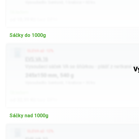
Vysoušedlo: bentonit, 1 krabice = 60 ks
Skladem
od 18,39 Kč
bez DPH
Sáčky do 1000g
SLEVA až -12%
EVS VA 16
Vysoušecí sáček VA se šňůrkou - plášť z netkané tex
V
245x150 mm, 540 g
Vysoušedlo: bentonit, 1 krabice = 30 ks
Skladem
od 32,91 Kč
bez DPH
Sáčky nad 1000g
SLEVA až -12%