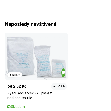
Naposledy navštívené
8 variant
od 2,52 Kč
až -12%
Vysoušecí sáček VA - plášť z
netkané textilie
Skladem