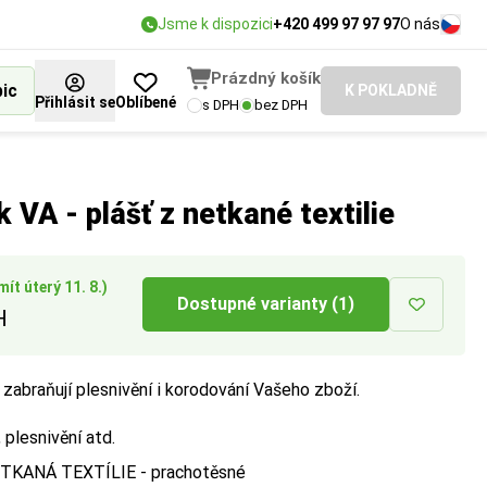
Jsme k dispozici
+420 499 97 97 97
O nás
Prázdný košík
bic
K POKLADNĚ
Přihlásit se
Oblíbené
s DPH
bez DPH
EUR, US nebo
evnění vlákny,
 VA - plášť z netkané textilie
ít úterý 11. 8.)
Dostupné varianty (1)
H
 zabraňují plesnivění i korodování Vašeho zboží.
 plesnivění atd.
NETKANÁ TEXTÍLIE - prachotěsné