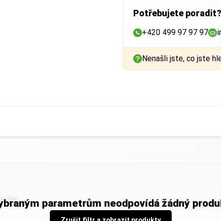
Potřebujete poradit
+420 499 97 97 97
i
Nenašli jste, co jste hl
tilie
ybraným parametrům neodpovídá žádný produ
Zrušit filtr a zobrazit produkty