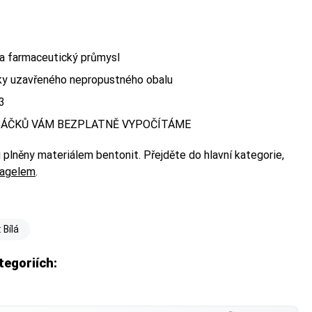
 a farmaceutický průmysl
cky uzavřeného nepropustného obalu
3
ÁČKŮ VÁM BEZPLATNĚ VYPOČÍTÁME
 plněny materiálem bentonit. Přejděte do hlavní kategorie,
ikagelem
.
 Bílá
tegoriích: