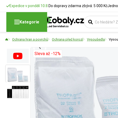
Expedice v pondělí 10.8.
Do dopravy zdarma zbývá: 5 000 Kč
Jedno
Rozměry
Provedení
Kategorie
Udává vnější půdo
Označuje specifick
Ochrana hran a povrchů
Ochrana před korozí
Vysoušedla
Vysouš
kontejnerový), což
povrchovou textur
Sleva až -12%