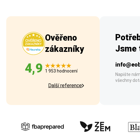
Potřeb
Ověřeno
Jsme t
zákazníky
4,9
info@eob
1 953 hodnocení
Napište nám
všechny dot
Další reference