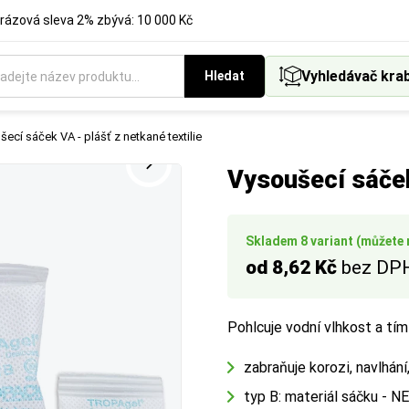
rázová sleva 2% zbývá: 10 000 Kč
Vyhledávač kra
Hledat
rysné rozměry palety v milimetrech a její formátový typ (např. 
ou úpravu, strukturu nebo funkční vlastnosti materiálu (např. zp
ecí sáček VA - plášť z netkané textilie
 je klíčové pro plánování ložné plochy a přepravu.
u či sníženou hlučnost).
Vysoušecí sáček
Skladem 8 variant (můžete m
od 8,62 Kč
bez DP
Pohlcuje vodní vlhkost a tím
zabraňuje korozi, navlhání,
typ B: materiál sáčku - 