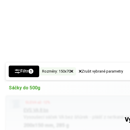
Filtr
Rozměry: 150x70
Zrušit vybrané parametry
1
Sáčky do 500g
SLEVA až -12%
EVS VA 8 bs
Vysoušecí sáček VA bez šňůrek - plášť z netkané tex
V
200x150 mm, 285 g