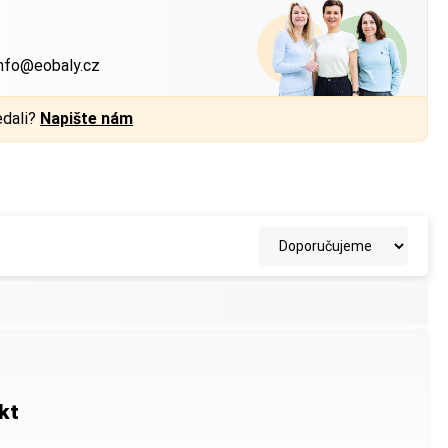
?
nfo@eobaly.cz
edali?
Napište nám
kt