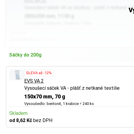
EVS VA 32
Vysoušecí sáček VA se šňůrkou - plášť z netkané tex
V
280x200 mm, 1130 g
Vysoušedlo: bentonit, 1 krabice = 18 ks
Skladem
od 54,04 Kč
bez DPH
Sáčky do 200g
SLEVA až -12%
EVS VA 2
Vysoušecí sáček VA - plášť z netkané textilie
150x70 mm, 70 g
Vysoušedlo: bentonit, 1 krabice = 240 ks
Skladem
od 8,62 Kč
bez DPH