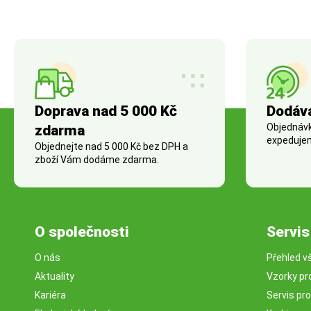
Doprava nad 5 000 Kč
Dodáv
Objednávky
zdarma
expedujem
Objednejte nad 5 000 Kč bez DPH a
zboží Vám dodáme zdarma.
O společnosti
Servis
O nás
Přehled v
Aktuality
Vzorky pr
Kariéra
Servis pr