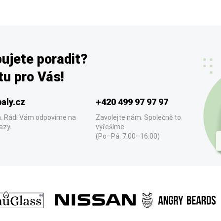
ujete poradit?
u pro Vás!
aly.cz
+420 499 97 97 97
. Rádi Vám odpovíme na
Zavolejte nám. Společně to
azy.
vyřešíme.
(Po–Pá: 7:00–16:00)