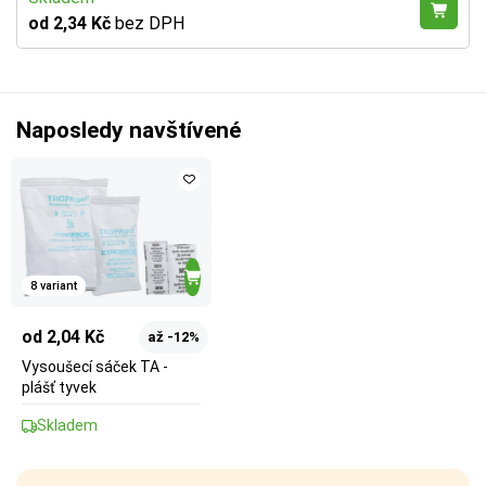
od 2,34 Kč
bez DPH
Naposledy navštívené
8 variant
od 2,04 Kč
až -12%
Vysoušecí sáček TA -
plášť tyvek
Skladem