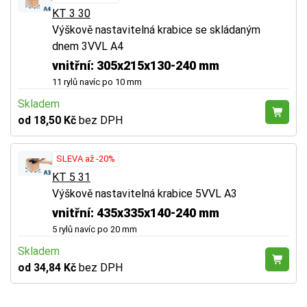
KT 3 30
Výškově nastavitelná krabice se skládaným
dnem 3VVL A4
vnitřní: 305x215x130-240 mm
11 rylů navíc po 10 mm
Skladem
od 18,50 Kč
bez DPH
SLEVA až -20%
KT 5 31
Výškově nastavitelná krabice 5VVL A3
vnitřní: 435x335x140-240 mm
5 rylů navíc po 20 mm
Skladem
od 34,84 Kč
bez DPH