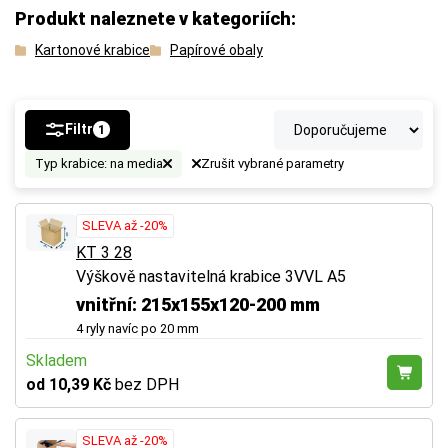
Produkt naleznete v kategoriích:
Kartonové krabice
Papírové obaly
Filtr
1
Typ krabice: na media
Zrušit vybrané parametry
SLEVA až -20%
KT 3 28
Výškově nastavitelná krabice 3VVL A5
vnitřní: 215x155x120-200 mm
4 ryly navíc po 20 mm
Skladem
od 10,39 Kč
bez DPH
SLEVA až -20%