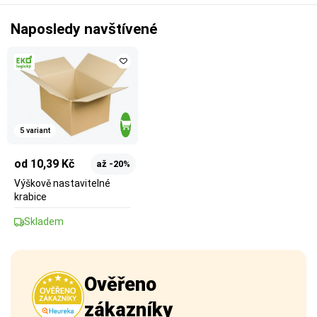
Naposledy navštívené
5 variant
od 10,39 Kč
až -20%
Výškově nastavitelné
krabice
Skladem
Ověřeno
zákazníky