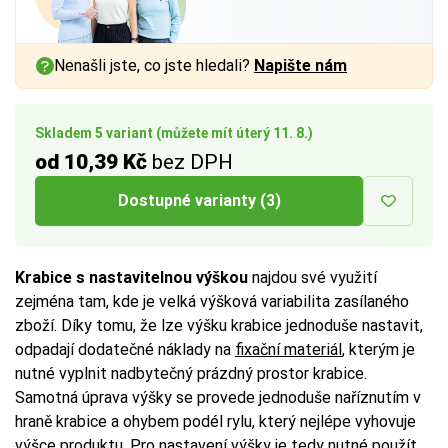
a vnitřním rozměrem až
a vnitřním rozměrem až
a vnitřním rozměrem až
1 cm
1 cm
1 cm
na každé straně.
na každé straně.
na každé straně.
Nenašli jste, co jste hledali?
Napište nám
Více tipů pro výběr správné krabice:
Více tipů pro výběr správné krabice:
Více tipů pro výběr správné krabice:
BUTTON:
BUTTON:
BUTTON:
Jak vybrat krabici
Jak vybrat krabici
Jak vybrat krabici
Skladem 5 variant (můžete mít úterý 11. 8.)
od 10,39 Kč
bez DPH
Dostupné varianty (3)
Krabice s nastavitelnou výškou
najdou své využití
zejména tam, kde je velká výšková variabilita zasílaného
zboží. Díky tomu, že lze výšku krabice jednoduše nastavit,
odpadají dodatečné náklady na
fixační materiál
, kterým je
nutné vyplnit nadbytečný prázdný prostor krabice.
Samotná úprava výšky se provede jednoduše naříznutím v
hraně krabice a ohybem podél rylu, který nejlépe vyhovuje
výšce produktu. Pro nastavení výšky je tedy nutné použít