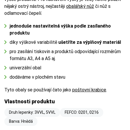
nějaký ostrý nástroj, nejčastěji
obalářský nůž
či nůž s
odlamovací čepelí.
jednoduše nastavitelná výška podle zasílaného
produktu
díky výškové variabilitě
ušetříte za výplňový materiál
pro zasílání tiskovin a produktů odpovídající rozměrům
formátu A3, A4 a A5 aj.
univerzální obal
dodáváme v plochém stavu
Tyto obaly se používají čato jako
poštovní krabice
.
Vlastnosti produktu
Druh lepenky: 3VVL, 5VVL
FEFCO: 0201, 0216
Barva: Hnědá