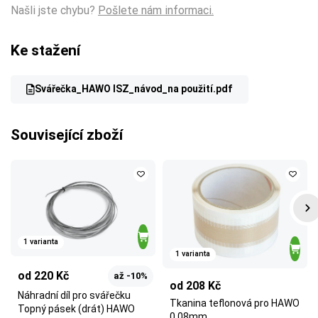
Našli jste chybu?
Pošlete nám informaci.
Ke stažení
Svářečka_HAWO ISZ_návod_na použití.pdf
Související zboží
1 varianta
1 varianta
od 220 Kč
až -10%
od 208 Kč
Náhradní díl pro svářečku
Tkanina teflonová pro HAWO
Topný pásek (drát) HAWO
0,08mm