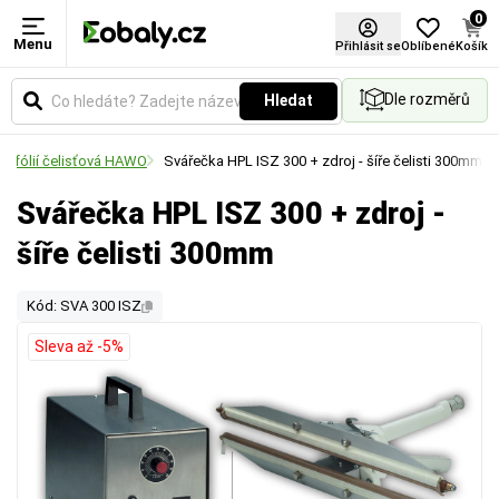
0
Menu
Přihlásit se
Oblíbené
Košík
Dle rozměrů
Hledat
E fólií čelisťová HAWO
Svářečka HPL ISZ 300 + zdroj - šíře čelisti 300mm
Svářečka HPL ISZ 300 + zdroj -
šíře čelisti 300mm
Kód: SVA 300 ISZ
Sleva až -5%