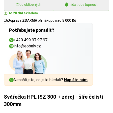
do oblíbených
hlídat dostupnost
Do 28 dní skladem.
Doprava ZDARMA
při nákupu
nad 5 000 Kč
Potřebujete poradit?
+420 499 97 97 97
info@eobaly.cz
Nenašli jste, co jste hledali?
Napište nám
Svářečka HPL ISZ 300 + zdroj - šíře čelisti
300mm