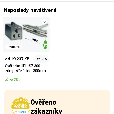
Naposledy navštívené
1 varianta
od 19 237 Kč
až -5%
Svářečka HPL ISZ 300 +
zdroj - šíře čelisti 300mm
Do 28 dní
Ověřeno
zákazníky