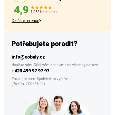
4,9
1 953 hodnocení
Další reference
Potřebujete poradit?
info@eobaly.cz
Napište nám. Rádi Vám odpovíme na všechny dotazy.
+420 499 97 97 97
Zavolejte nám. Společně to vyřešíme.
(Po–Pá: 7:00–16:00)