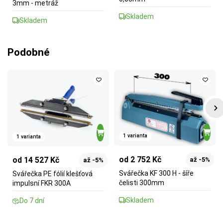
3mm - metráž
Skladem
Skladem
Podobné
1 varianta
1 varianta
od 2 752 Kč
od 14 527 Kč
až -5%
až -5%
Svářečka KF 300 H - šíře
Svářečka PE fólií klešťová
čelisti 300mm
impulsní FKR 300A
Skladem
Do 7 dní