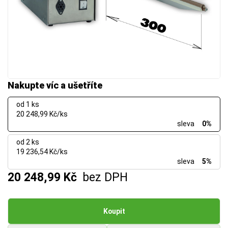
Nakupte víc a ušetříte
od 1 ks
20 248,99 Kč/ks
sleva
0%
od 2 ks
19 236,54 Kč/ks
sleva
5%
20 248,99 Kč
bez DPH
Koupit