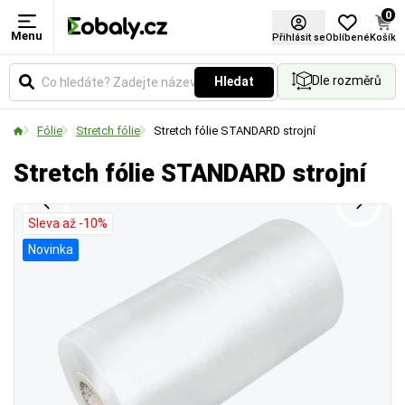
0
Menu
Barva
Tloušťka materiálu
Návin
Přihlásit se
Oblíbené
Košík
Dle rozměrů
Hledat
Vyberte si barevné provedení obalů a balicích
Udává sílu fólie v mikronech. Vyšší hodnota
Udává celkovou délku materiálu namotaného na
materiálů podle vašich preferencí.
znamená větší pevnost a odolnost proti protržení.
jedné roli v metrech.
Fólie
Stretch fólie
Stretch fólie STANDARD strojní
Stretch fólie STANDARD strojní
Sleva až -10%
Novinka