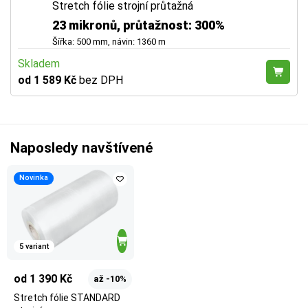
Stretch fólie strojní průtažná
23 mikronů, průtažnost: 300%
Šířka: 500 mm, návin: 1360 m
Skladem
od 1 589 Kč
bez DPH
Naposledy navštívené
Novinka
5 variant
od 1 390 Kč
až -10%
Stretch fólie STANDARD