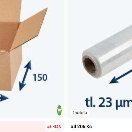
1 varianta
od 206 Kč
až -32%