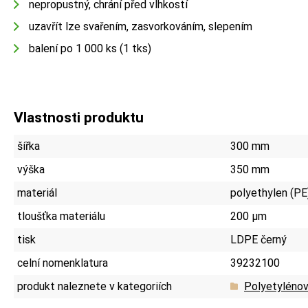
nepropustný, chrání před vlhkostí
uzavřít lze svařením, zasvorkováním, slepením
balení po 1 000 ks (1 tks)
Vlastnosti produktu
šířka
300 mm
výška
350 mm
materiál
polyethylen (PE
tloušťka materiálu
200 µm
tisk
LDPE černý
celní nomenklatura
39232100
produkt naleznete v kategoriích
Polyetylénov