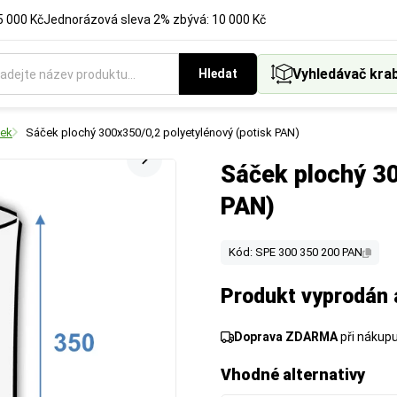
5 000 Kč
Jednorázová sleva 2% zbývá: 10 000 Kč
Vyhledávač kra
Hledat
ček
Sáček plochý 300x350/0,2 polyetylénový (potisk PAN)
Sáček plochý 30
PAN)
Kód: SPE 300 350 200 PAN
Produkt vyprodán 
Doprava ZDARMA
při nákup
Vhodné alternativy