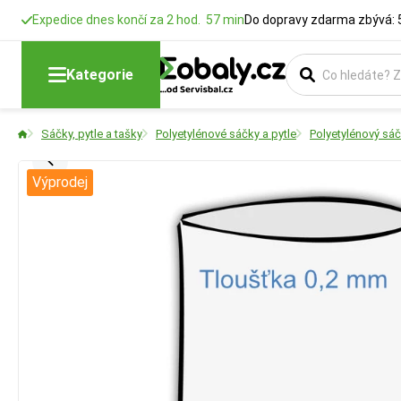
Expedice dnes končí za 2 hod. 57 min
Do dopravy zdarma zbývá: 
Kategorie
Sáčky, pytle a tašky
Polyetylénové sáčky a pytle
Polyetylénový sá
Výprodej