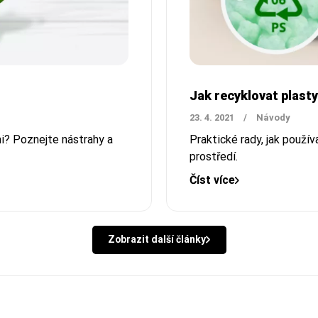
Jak recyklovat plas
23. 4. 2021
/
Návody
i? Poznejte nástrahy a
Praktické rady, jak použí
prostředí.
Číst více
Zobrazit další články