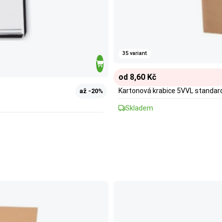
35 variant
od 8,60 Kč
Kartonová krabice 5VVL standar
až -20%
Skladem