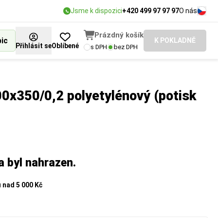
Jsme k dispozici
+420 499 97 97 97
O nás
Prázdný košík
bic
K POKLADNĚ
Přihlásit se
Oblíbené
s DPH
bez DPH
0x350/0,2 polyetylénový (potisk
a byl nahrazen.
u
nad 5 000 Kč