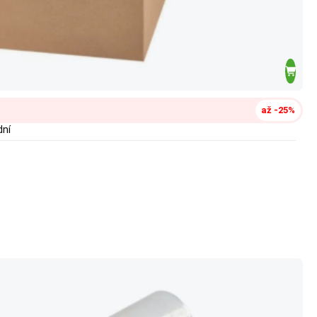
až -25%
dní