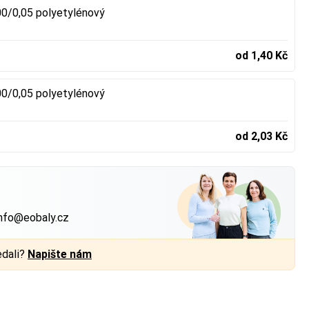
0/0,05 polyetylénový
od 1,40 Kč
0/0,05 polyetylénový
od 2,03 Kč
?
nfo@eobaly.cz
edali?
Napište nám