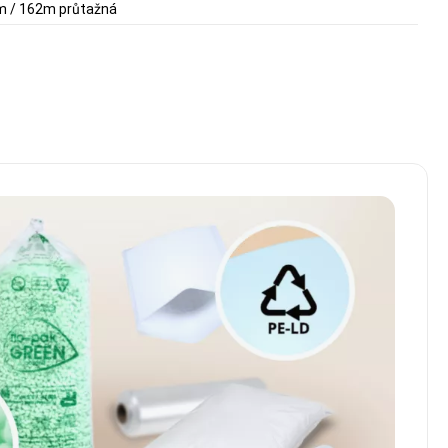
µm / 162m průtažná