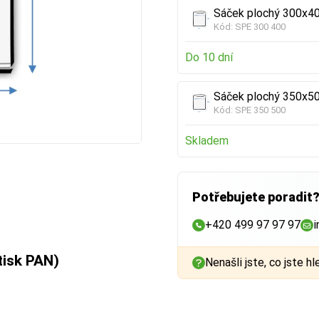
Sáček plochý 300x40
Kód:
SPE 300 400
Do 10 dní
Sáček plochý 350x50
Kód:
SPE 350 500
Skladem
Potřebujete poradit
+420 499 97 97 97
i
tisk PAN)
Nenašli jste, co jste hl