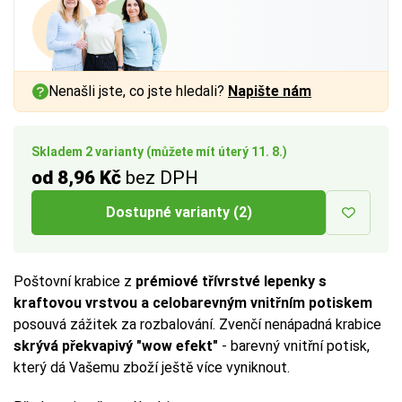
Nenašli jste, co jste hledali?
Napište nám
Skladem 2 varianty (můžete mít úterý 11. 8.)
od 8,96 Kč
bez DPH
Dostupné varianty (2)
Poštovní krabice z
prémiové třívrstvé lepenky s
kraftovou vrstvou a celobarevným vnitřním potiskem
posouvá zážitek za rozbalování. Zvenčí nenápadná krabice
skrývá překvapivý "wow efekt"
- barevný vnitřní potisk,
který dá Vašemu zboží ještě více vyniknout.