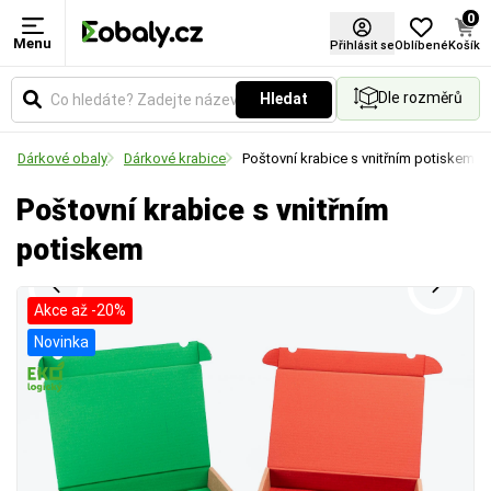
0
Menu
Barva
Přihlásit se
Oblíbené
Košík
Dle rozměrů
Hledat
Vyberte si barevné provedení obalů a balicích
materiálů podle vašich preferencí.
Dárkové obaly
Dárkové krabice
Poštovní krabice s vnitřním potiskem
Poštovní krabice s vnitřním
potiskem
Akce až -20%
Novinka