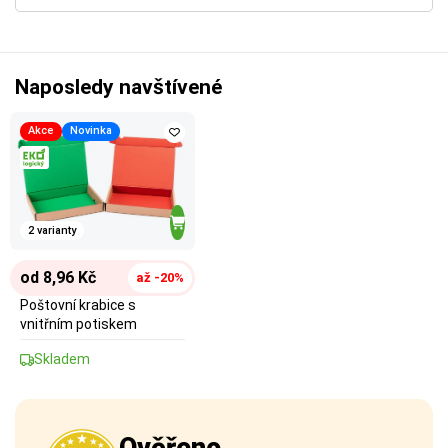
Naposledy navštívené
Akce
Novinka
2 varianty
od 8,96 Kč
až -20%
Poštovní krabice s
vnitřním potiskem
Skladem