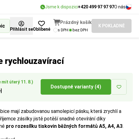
Jsme k dispozici
+420 499 97 97 97
O nás
Prázdný košík
bic
K POKLADNĚ
Přihlásit se
Oblíbené
s DPH
bez DPH
pedice.
e rychlouzavírací
mít úterý 11. 8.)
Dostupné varianty (4)
H
abice mají zabudovanou samolepicí pásku, která zrychlí a
Příjemce zásilky jistě potěší snadné otevírání díky
dné
pro rozesílku tiskovin běžných formátů A5, A4, A3
.