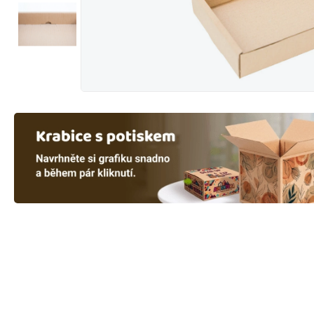
Na obrázku vidíte
Na obrázku vidíte
D
D
= Délka
= Délka
Š
Š
= Šířka
= Šířka
V
V
= Výška
= Výška
-> Vnější rozmě
-> Vnější rozmě
Zahrnuje
Zahrnuje
i tloušť
i tloušť
při skládání na pal
při skládání na pal
-> Vnitřní rozmě
-> Vnitřní rozmě
Udává
Udává
využitelný
využitelný