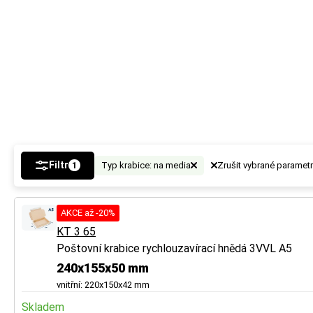
vznikne tak místo
vznikne tak místo
a ochranu.
a ochranu.
Tip
Tip
U vícevrstvé lepe
U vícevrstvé lepe
Více tipů pro vý
Více tipů pro vý
BUTTON:
BUTTON:
Jak vybr
Jak vybr
Filtr
Typ krabice: na media
Zrušit vybrané paramet
1
AKCE až -20%
KT 3 65
Poštovní krabice rychlouzavírací hnědá 3VVL A5
240x155x50 mm
vnitřní: 220x150x42 mm
Skladem