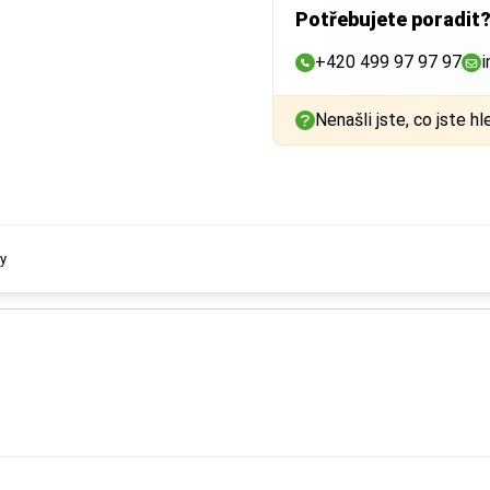
 na výplň
 na výplň
Potřebujete poradit
+420 499 97 97 97
i
Nenašli jste, co jste hl
nky může být rozdíl mezi vnějším a vnitřním rozměrem až
nky může být rozdíl mezi vnějším a vnitřním rozměrem až
1 cm
1 cm
n
n
běr správné krabice:
běr správné krabice:
at krabici
at krabici
ry