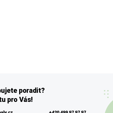
ujete poradit?
u pro Vás!
aly.cz
+420 499 97 97 97