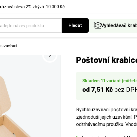
rázová sleva 2% zbývá: 10 000 Kč
Vyhledávač kra
Hledat
ukci krabice, která nejlépe vyhovuje vašemu způsobu balení a ex
t podle standardních formátů.
ouzavírací
Poštovní krabic
Skladem 11 variant (můžete 
od 7,51 Kč
bez DP
Rychlouzavírací poštovní kr
zjednoduší jejich uzavírání. 
odtrhávacímu proužku. Vho