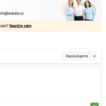
?
nfo@eobaly.cz
edali?
Napište nám
a každé straně.
a každé straně.