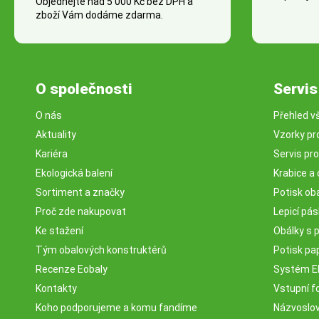
Objednejte nad 5 000 Kč bez DPH a
zboží Vám dodáme zdarma.
O společnosti
Servis
O nás
Přehled v
Aktuality
Vzorky pr
Kariéra
Servis pr
Ekologická balení
Krabice a 
Sortiment a značky
Potisk ob
Proč zde nakupovat
Lepicí pá
Ke stažení
Obálky s 
Tým obalových konstruktérů
Potisk pa
Recenze Eobaly
Systém 
Kontakty
Vstupní fo
Koho podporujeme a komu fandíme
Názvosloví