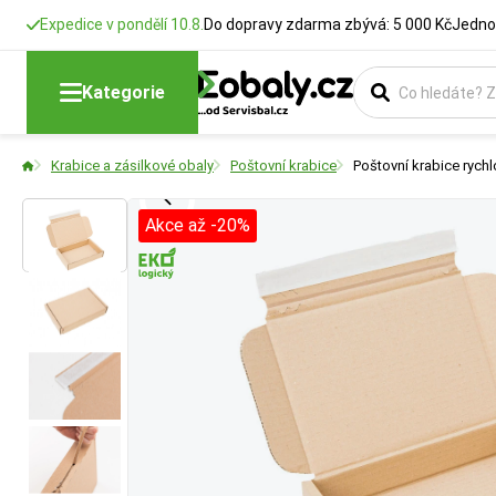
Expedice v pondělí 10.8.
Do dopravy zdarma zbývá: 5 000 Kč
Jedno
Délka
Šířka
Typ krabice
Formát
Kategorie
Rozměry krabic
Rozměry krabic
Vyberte si konstr
Vyberte si produk
Krabice a zásilkové obaly
Poštovní krabice
Poštovní krabice rychl
Akce až -20%