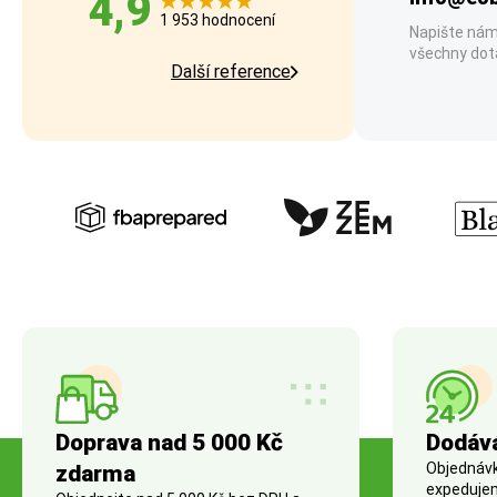
4,9
1 953 hodnocení
Napište nám
všechny dot
Další reference
Doprava nad 5 000 Kč
Dodáv
Objednávky
zdarma
expedujem