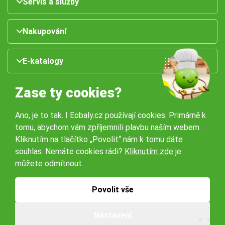
Servis a služby
Nakupování
E-katalogy
Zase ty cookies?
Ano, je to tak. I Eobaly.cz používají cookies. Primárně k
tomu, abychom vám zpříjemnili plavbu naším webem.
Kliknutím na tlačítko „Povolit“ nám k tomu dáte
souhlas. Nemáte cookies rádi?
Kliknutím zde
je
Naše pobočky:
můžete odmítnout.
Obchodní podmínky
Ochrana osobníchů údajů
Povolit vše
Nastavení
© 2026 Servisbal Obaly s.r.o. Všechna práva vyhrazena.