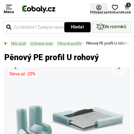
0
Menu
Materiál
Typ
Přihlásit se
Oblíbené
Košík
Dle rozměrů
Hledat
Zvolte typ materiálu podle požadované pevnosti,
Označuje konkrétní technologické provedení,
vzhledu nebo ekologických vlastností obalu.
produktovou řadu nebo způsob aplikace daného
Můj účet
Ochrana hran
Pěnové profily
Pěnový PE profil U rohový
materiálu.
Pěnový PE profil U rohový
Sleva až -20%