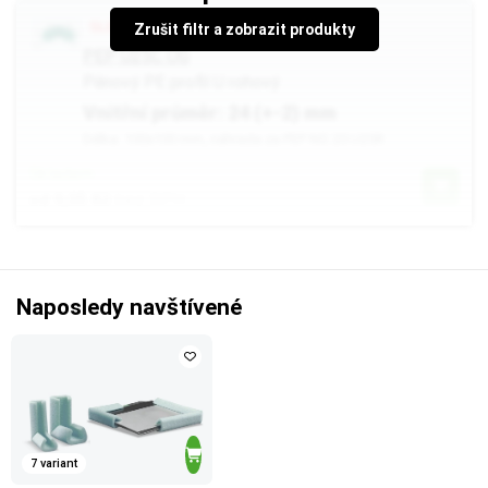
SLEVA až -10%
Zrušit filtr a zobrazit produkty
PEP U25C OG
Pěnový PE profil U rohový
Vnitřní průměr: 24 (+-2) mm
Délka: 100x100 mm, náhrada za PEP NS 20 U25R
Skladem
od 9,05 Kč
bez DPH
Naposledy navštívené
7 variant