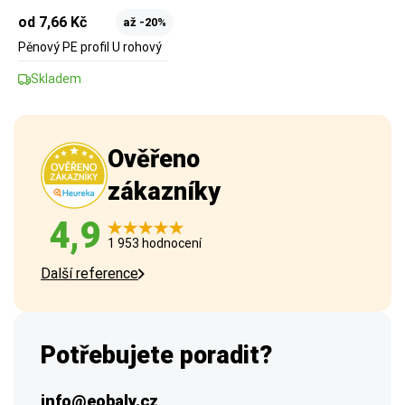
od 7,66 Kč
až -20%
Pěnový PE profil U rohový
Skladem
Ověřeno
zákazníky
4,9
1 953 hodnocení
Další reference
Potřebujete poradit?
info@eobaly.cz