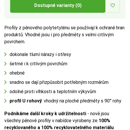
Dostupné varianty (0)
Profily z pěnového polytetylénu se používají k ochraně hran
produktů. Vhodné jsou i pro předměty s velmi citlivým
povrchem.
dokonale tlumí nárazy i otřesy
šetrné i k citlivým povrchům
ohebné
snadno se dají přizpůsobit potřebným rozměrům
odolné proti vlhkosti a teplotním výkyvům
profil U rohový
: vhodný na ploché předměty s 90° rohy
Podnikáme další kroky k udržitelnosti
- nově jsou
všechny pěnové profily v nabídce vyrobeny ze
100%
recyklovaného a 100% recyklovatelného materiálu