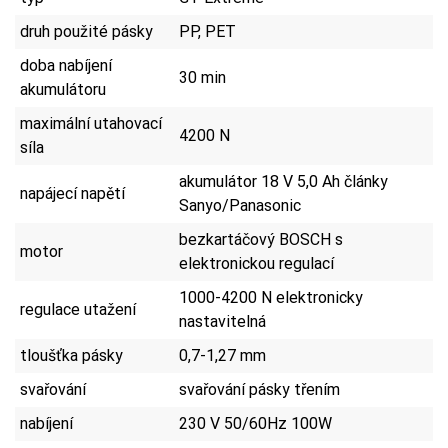
druh použité pásky
PP, PET
doba nabíjení
30 min
akumulátoru
maximální utahovací
4200 N
síla
akumulátor 18 V 5,0 Ah články
napájecí napětí
Sanyo/Panasonic
bezkartáčový BOSCH s
motor
elektronickou regulací
1000-4200 N elektronicky
regulace utažení
nastavitelná
tloušťka pásky
0,7-1,27 mm
svařování
svařování pásky třením
nabíjení
230 V 50/60Hz 100W