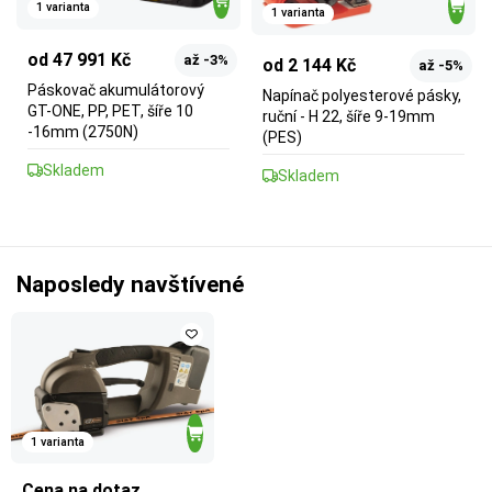
1 varianta
1 varianta
od 47 991 Kč
až -3%
od 2 144 Kč
až -5%
Páskovač akumulátorový
Napínač polyesterové pásky,
GT-ONE, PP, PET, šíře 10
ruční - H 22, šíře 9-19mm
-16mm (2750N)
(PES)
Skladem
Skladem
Naposledy navštívené
1 varianta
Cena na dotaz