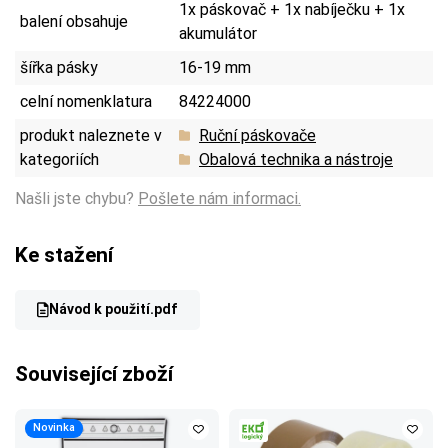
1x páskovač + 1x nabíječku + 1x
balení obsahuje
akumulátor
šířka pásky
16-19 mm
celní nomenklatura
84224000
produkt naleznete v
Ruční páskovače
kategoriích
Obalová technika a nástroje
Našli jste chybu?
Pošlete nám informaci.
Ke stažení
Návod k použití.pdf
Související zboží
Novinka