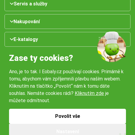
Servis a služby
Nakupování
E-katalogy
Zase ty cookies?
Ano, je to tak. I Eobaly.cz používají cookies. Primárně k
tomu, abychom vám zpříjemnili plavbu naším webem.
Kliknutím na tlačítko „Povolit“ nám k tomu dáte
souhlas. Nemáte cookies rádi?
Kliknutím zde
je
Naše pobočky:
můžete odmítnout.
Obchodní podmínky
Ochrana osobníchů údajů
Povolit vše
Nastavení