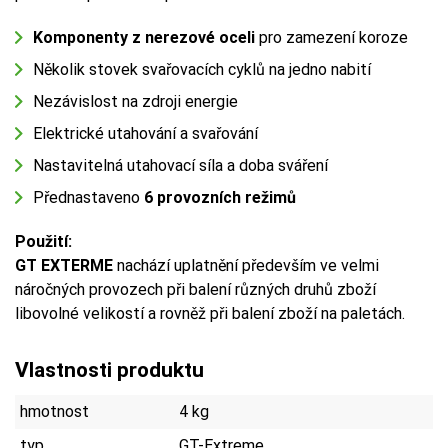
Komponenty z nerezové oceli
pro zamezení koroze
Několik stovek svařovacích cyklů na jedno nabití
Nezávislost na zdroji energie
Elektrické utahování a svařování
Nastavitelná utahovací síla a doba sváření
Přednastaveno
6 provozních režimů
Použití:
GT EXTERME
nachází uplatnění především ve velmi
náročných provozech při balení různých druhů zboží
libovolné velikostí a rovněž při balení zboží na paletách.
Vlastnosti produktu
hmotnost
4 kg
typ
GT-Extreme