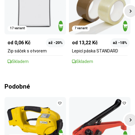
17 variant
7 variant
od 0,06 Kč
od 13,22 Kč
až -20%
až -18%
Zip sáček s otvorem
Lepicí páska STANDARD
Skladem
Skladem
Podobné