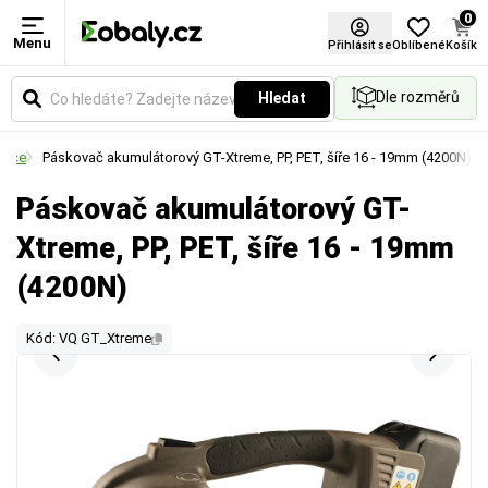
0
Menu
Přihlásit se
Oblíbené
Košík
Dle rozměrů
Hledat
vače
Páskovač akumulátorový GT-Xtreme, PP, PET, šíře 16 - 19mm (4200N)
Páskovač akumulátorový GT-
Xtreme, PP, PET, šíře 16 - 19mm
(4200N)
Kód: VQ GT_Xtreme