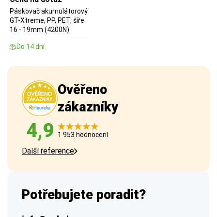
Páskovač akumulátorový
GT-Xtreme, PP, PET, šíře
16 - 19mm (4200N)
Do 14 dní
Ověřeno
zákazníky
4,9
1 953 hodnocení
Další reference
Potřebujete poradit?