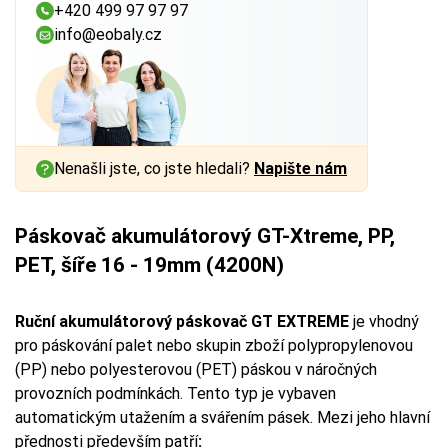
+420 499 97 97 97
info@eobaly.cz
Nenašli jste, co jste hledali?
Napište nám
Páskovač akumulátorový GT-Xtreme, PP,
PET, šíře 16 - 19mm (4200N)
Ruční akumulátorový páskovač GT EXTREME
je vhodný
pro páskování palet nebo skupin zboží polypropylenovou
(PP) nebo polyesterovou (PET) páskou v náročných
provozních podmínkách. Tento typ je vybaven
automatickým utažením a svářením pásek. Mezi jeho hlavní
přednosti především patří
: