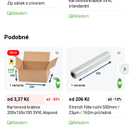
Kartonová krabice 5VVL
Zip sáček s otvorem
standardní
Skladem
Skladem
Podobné
Akce
1 varianta
1 varianta
od 3,37 Kč
od 206 Kč
až -32%
až -12%
Kartonová krabice
Stretch fólie ruční 500mm /
200x150x100 3VVL klopová
23µm / 162m průtažná
Skladem
Skladem