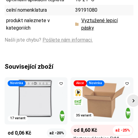
celní nomenklatura
39191080
produkt naleznete v
Vyztužené lepicí
kategoriích
pásky
Našli jste chybu?
Pošlete nám informaci.
Související zboží
Novinka
Akce
Novinka
35 variant
17 variant
od 8,60 Kč
až -25%
od 0,06 Kč
až -20%