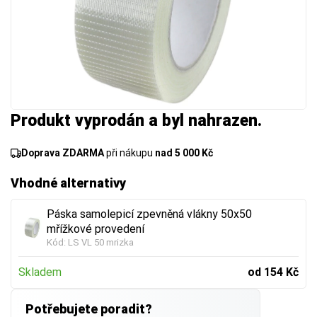
Produkt vyprodán a byl nahrazen.
Doprava ZDARMA
při nákupu
nad 5 000 Kč
Vhodné alternativy
Páska samolepicí zpevněná vlákny 50x50
mřížkové provedení
Kód:
LS VL 50 mrizka
Skladem
od 154 Kč
Potřebujete poradit?