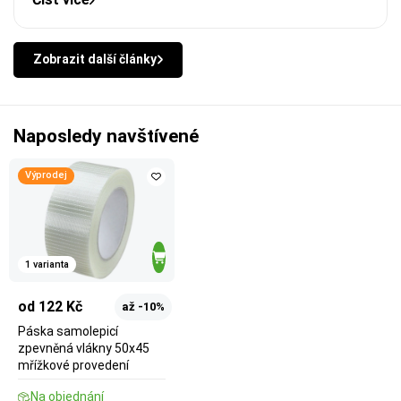
Zobrazit další články
Naposledy navštívené
Výprodej
1 varianta
od 122 Kč
až -10%
Páska samolepicí
zpevněná vlákny 50x45
mřížkové provedení
Na objednání