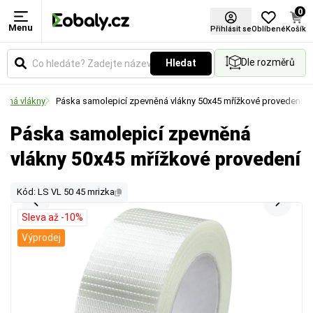
0
Menu
Přihlásit se
Oblíbené
Košík
Dle rozměrů
Hledat
něná vlákny
Páska samolepicí zpevněná vlákny 50x45 mřížkové provedení
Páska samolepicí zpevněná
vlákny 50x45 mřížkové provedení
Kód: LS VL 50 45 mrizka
Sleva až -10%
Výprodej