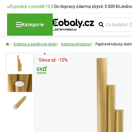
Expedice v pondělí 10.8.
Do dopravy zdarma zbývá: 5 000 Kč
Jedno
Výška
Formát
Vnitřní prům
Kategorie
Rozměry krabic
Vyberte si produk
Nejdůležitější ro
Krabice a zásilkové obaly
Kartonové tubusy
Papírové tubusy duti
- Klíčový údaj:
Sleva až -10%
- Tip:
Doporuču
pro snadné zasu