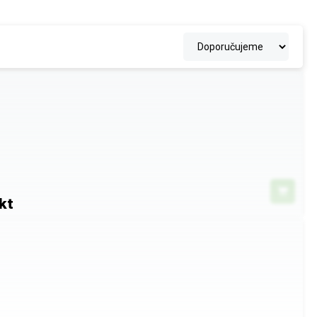
a každé straně.
kt