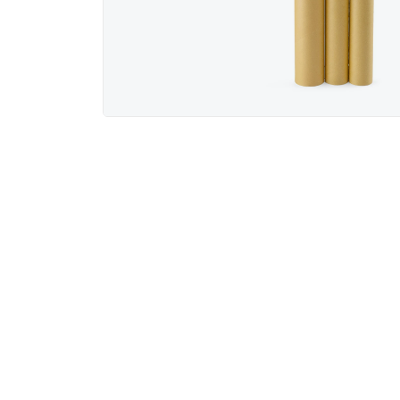
Na obrázku vidíte
D
= Délka
Š
= Šířka
V
= Výška
-> Vnější rozmě
Zahrnuje
i tloušť
při skládání na pal
-> Vnitřní rozmě
Udává
využitelný