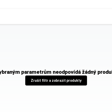
 na výplň
nky může být rozdíl mezi vnějším a vnitřním rozměrem až
1 cm
n
běr správné krabice:
at krabici
ybraným parametrům neodpovídá žádný produ
Zrušit filtr a zobrazit produkty