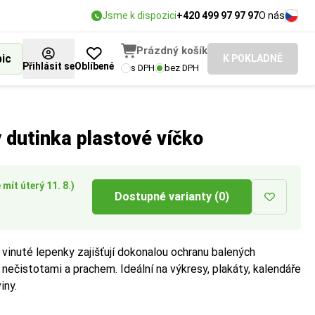
Jsme k dispozici
+420 499 97 97 97
O nás
Prázdný košík
bic
K POKLADNĚ
Přihlásit se
Oblíbené
s DPH
bez DPH
 dutinka plastové víčko
ožit.
á balený produkt,
mít úterý 11. 8.)
Dostupné varianty (0)
 vinuté lepenky zajišťují dokonalou ochranu balených
ečistotami a prachem. Ideální na výkresy, plakáty, kalendáře
iny.