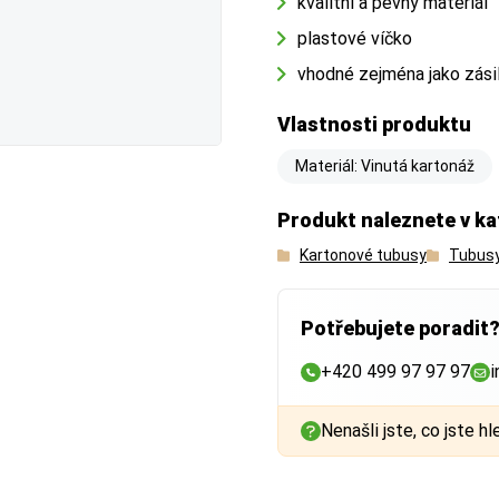
kvalitní a pevný materiál
plastové víčko
vhodné zejména jako zásil
 rozdíl mezi vnějším a vnitřním měřením.
Vlastnosti produktu
Materiál: Vinutá kartonáž
Produkt naleznete v ka
Kartonové tubusy
Tubusy
r
(důležitý pro dopravu)
Potřebujete poradit
ku stěn krabice
. Důležitý při výběru přepravce (např. Zásilkovna,
etu.
+420 499 97 97 97
i
r
(důležitý pro zboží)
Nenašli jste, co jste hl
 prostor uvnitř krabice
. Vyberte vždy o něco větší rozměr, než