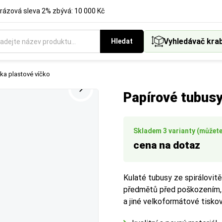
rázová sleva 2% zbývá: 10 000 Kč
ěr
Vyhledávač kra
Hledat
t podle standardních formátů.
změr pro výběr správného obalu.
nka plastové víčko
Papírové tubusy
Určuje maximální šířku (průměr) předmětu, který lze do tubusu vl
jeme volit tubus s vnitřním průměrem o
3–5 mm větším
, než m
nutí a vyjmutí.
Skladem 3 varianty (můžete 
cena na dotaz
Kulaté tubusy ze spirálovitě
předmětů před poškozením, n
a jiné velkoformátové tiskov