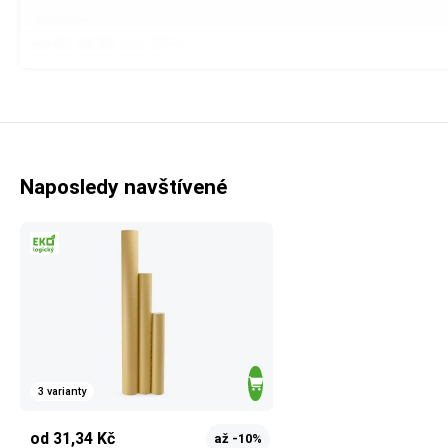
Skladem
od 41,16 Kč
bez DPH
Naposledy navštívené
3 varianty
od 31,34 Kč
až -10%