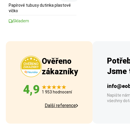
Papírové tubusy dutinka plastové
víčko
Skladem
Potřeb
Ověřeno
Jsme t
zákazníky
4,9
info@eob
1 953 hodnocení
Napište nám
všechny dot
Další reference