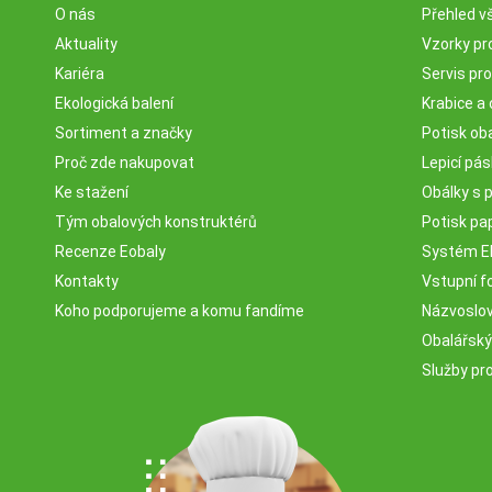
O nás
Přehled v
Aktuality
Vzorky pr
Kariéra
Servis pr
Ekologická balení
Krabice a 
Sortiment a značky
Potisk ob
Proč zde nakupovat
Lepicí pá
Ke stažení
Obálky s 
Tým obalových konstruktérů
Potisk pa
Recenze Eobaly
Systém 
Kontakty
Vstupní fo
Koho podporujeme a komu fandíme
Názvosloví
Obalářský
Služby pr