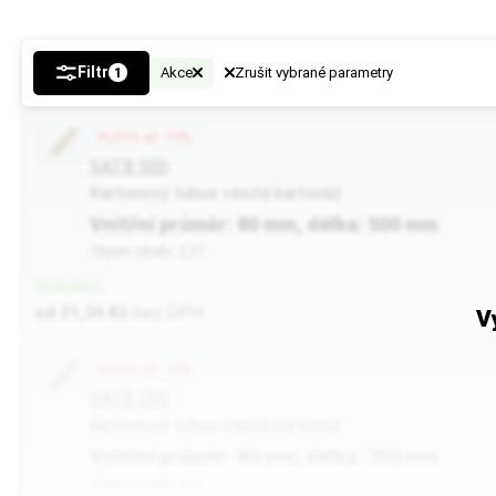
vznikne tak místo
a ochranu.
Filtr
Akce
Zrušit vybrané parametry
1
Tip
U vícevrstvé lepe
SLEVA až -10%
SATB 500
Více tipů pro vý
Kartonový tubus vinutá kartonáž
Vnitřní průměr: 80 mm, délka: 500 mm
BUTTON:
Jak vybr
Objem obalu: 2,5 l
Skladem
od 31,34 Kč
bez DPH
V
SLEVA až -10%
SATB 750
Kartonový tubus vinutá kartonáž
Vnitřní průměr: 80 mm, délka: 750 mm
Objem obalu: 3,7 l