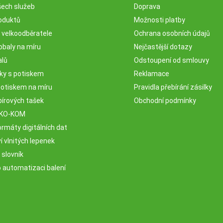
šech služeb
Doprava
oduktů
Možnosti platby
o velkoodběratele
Ochrana osobních údajů
obaly na míru
Nejčastější dotazy
alů
Odstoupení od smlouvy
sky s potiskem
Reklamace
potiskem na míru
Pravidla přebírání zásilky
pírových tašek
Obchodní podmínky
EKO-KOM
rmáty digitálních dat
 vlnitých lepenek
 slovník
o automatizaci balení