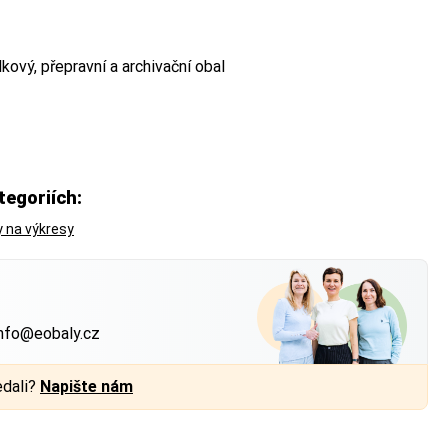
kový, přepravní a archivační obal
tegoriích:
 na výkresy
?
 Balíkovna) nebo
nfo@eobaly.cz
edali?
Napište nám
 má váš produkt —