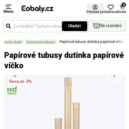
0
Menu
Výška
Formát
Přihlásit se
Oblíbené
Košík
Dle rozměrů
Hledat
Rozměry krabic
Vyberte si produkt podle standardních formátů.
silkové obaly
Kartonové tubusy
Papírové tubusy dutinka papírové víčko
Papírové tubusy dutinka papírové
víčko
Sleva až -8%
Na obrázku vidíte rozdíl mezi vnějším a vnitřním
měřením.
D
= Délka