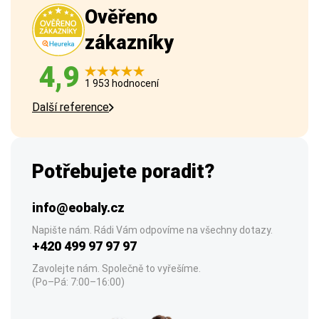
Ověřeno
zákazníky
4,9
1 953 hodnocení
Další reference
Potřebujete poradit?
info@eobaly.cz
Napište nám. Rádi Vám odpovíme na všechny dotazy.
+420 499 97 97 97
Zavolejte nám. Společně to vyřešíme.
(Po–Pá: 7:00–16:00)