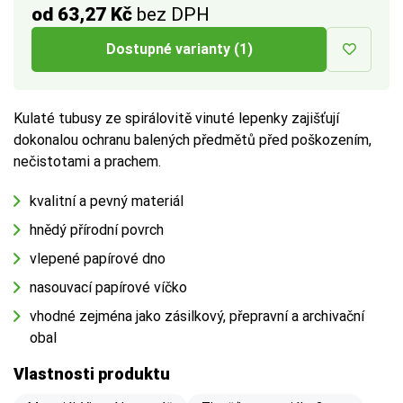
od 63,27 Kč
bez DPH
a vnitřním rozměrem až
1 cm
na každé straně.
Dostupné varianty (1)
Více tipů pro výběr správné krabice:
BUTTON:
Jak vybrat krabici
Kulaté tubusy ze spirálovitě vinuté lepenky zajišťují
dokonalou ochranu balených předmětů před poškozením,
nečistotami a prachem.
kvalitní a pevný materiál
hnědý přírodní povrch
vlepené papírové dno
nasouvací papírové víčko
vhodné zejména jako zásilkový, přepravní a archivační
obal
Vlastnosti produktu