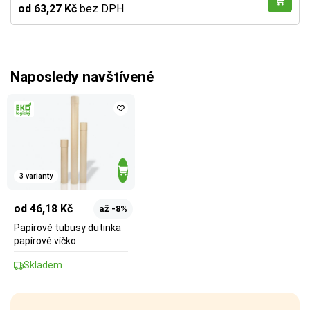
od 63,27 Kč
bez DPH
Naposledy navštívené
3 varianty
od 46,18 Kč
až -8%
Papírové tubusy dutinka
papírové víčko
Skladem