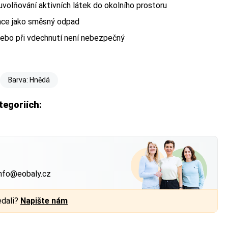
uvolňování aktivních látek do okolního prostoru
ace jako směsný odpad
nebo při vdechnutí není nebezpečný
Barva: Hnědá
tegoriích:
?
nfo@eobaly.cz
edali?
Napište nám