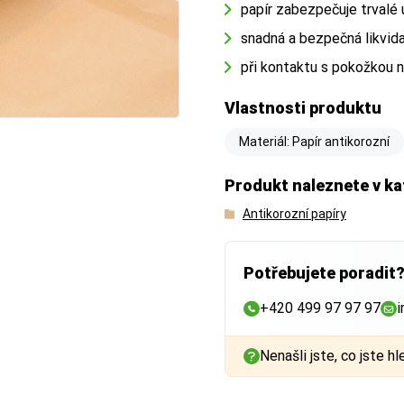
papír zabezpečuje trvalé 
snadná a bezpečná likvid
při kontaktu s pokožkou 
Vlastnosti produktu
Materiál: Papír antikorozní
Produkt naleznete v ka
Antikorozní papíry
Potřebujete poradit
+420 499 97 97 97
i
Nenašli jste, co jste hl