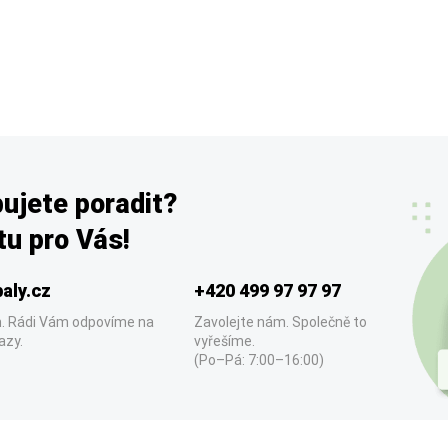
ujete poradit?
u pro Vás!
aly.cz
+420 499 97 97 97
. Rádi Vám odpovíme na
Zavolejte nám. Společně to
azy.
vyřešíme.
(Po–Pá: 7:00–16:00)