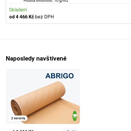
Plošná hmotnost: 70 g/m2
Skladem
od 4 466 Kč
bez DPH
Naposledy navštívené
2 varianty