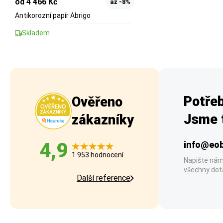
od 4 466 Kč
až -8%
Antikorozní papír Abrigo
Skladem
Potřeb
Ověřeno
Jsme t
zákazníky
4,9
info@eob
1 953 hodnocení
Napište nám
všechny dot
Další reference