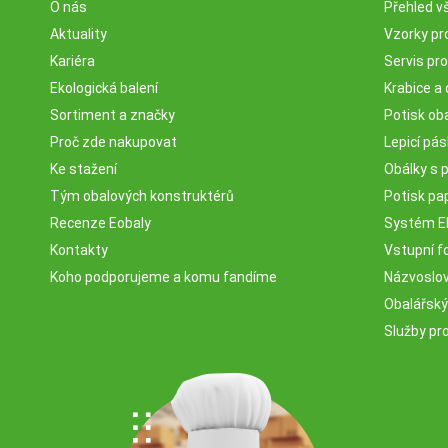
O nás
Přehled v
Aktuality
Vzorky pr
Kariéra
Servis pr
Ekologická balení
Krabice a 
Sortiment a značky
Potisk ob
Proč zde nakupovat
Lepicí pá
Ke stažení
Obálky s 
Tým obalových konstruktérů
Potisk pa
Recenze Eobaly
Systém 
Kontakty
Vstupní fo
Koho podporujeme a komu fandíme
Názvosloví
Obalářský
Služby pr