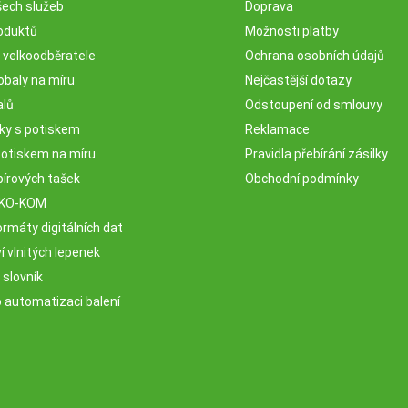
šech služeb
Doprava
oduktů
Možnosti platby
o velkoodběratele
Ochrana osobních údajů
obaly na míru
Nejčastější dotazy
alů
Odstoupení od smlouvy
sky s potiskem
Reklamace
potiskem na míru
Pravidla přebírání zásilky
pírových tašek
Obchodní podmínky
EKO-KOM
rmáty digitálních dat
 vlnitých lepenek
 slovník
o automatizaci balení