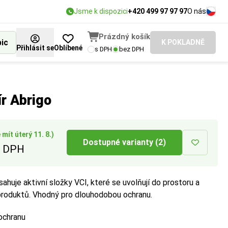
Jsme k dispozici
+420 499 97 97 97
O nás
Prázdný košík
bic
K POKLADNĚ
Přihlásit se
Oblíbené
s DPH
bez DPH
ír Abrigo
mít úterý 11. 8.)
Dostupné varianty (2)
 DPH
sahuje aktivní složky VCI, které se uvolňují do prostoru a
roduktů. Vhodný pro dlouhodobou ochranu.
ochranu