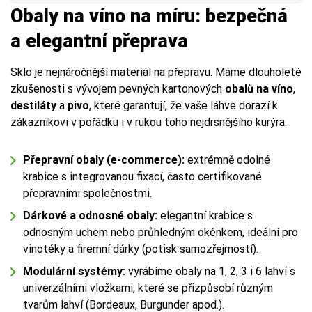
Obaly na víno na míru: bezpečná
a elegantní přeprava
Sklo je nejnáročnější materiál na přepravu. Máme dlouholeté
zkušenosti s vývojem pevných kartonových
obalů na víno
,
destiláty
a
pivo
, které garantují, že vaše láhve dorazí k
zákazníkovi v pořádku i v rukou toho nejdrsnějšího kurýra.
Přepravní obaly (e-commerce):
extrémně odolné
krabice s integrovanou fixací, často certifikované
přepravními společnostmi.
Dárkové a odnosné obaly:
elegantní krabice s
odnosným uchem nebo průhledným okénkem, ideální pro
vinotéky a firemní dárky (potisk samozřejmostí).
Modulární systémy:
vyrábíme obaly na 1, 2, 3 i 6 lahví s
univerzálními vložkami, které se přizpůsobí různým
tvarům lahví (Bordeaux, Burgunder apod.).