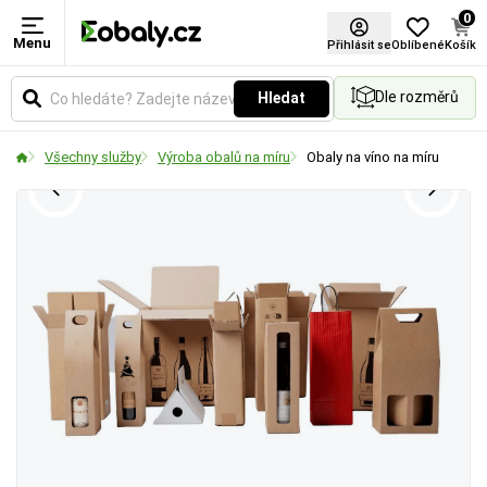
0
Menu
Přihlásit se
Oblíbené
Košík
Dle rozměrů
Hledat
Všechny služby
Výroba obalů na míru
Obaly na víno na míru