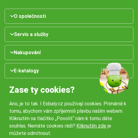
O společnosti
Servis a služby
Nakupování
E-katalogy
Zase ty cookies?
Ano, je to tak. I Eobaly.cz používají cookies. Primárně k
tomu, abychom vám zpříjemnili plavbu naším webem.
Kliknutím na tlačítko „Povolit“ nám k tomu dáte
souhlas. Nemáte cookies rádi?
Kliknutím zde
je
Naše pobočky:
můžete odmítnout.