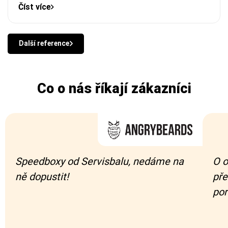
Číst více
Další reference
Co o nás říkají zákazníci
Speedboxy od Servisbalu, nedáme na
O o
ně dopustit!
pře
por