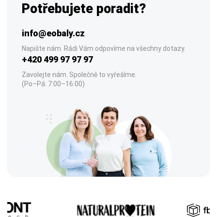
Potřebujete poradit?
info@eobaly.cz
Napište nám. Rádi Vám odpovíme na všechny dotazy.
+420 499 97 97 97
Zavolejte nám. Společně to vyřešíme.
(Po–Pá: 7:00–16:00)