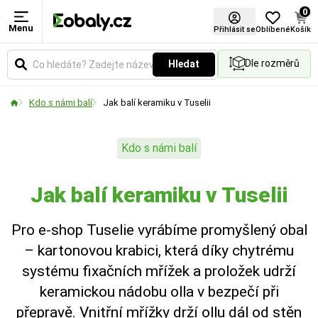
0
Menu
Přihlásit se
Oblíbené
Košík
Dle rozměrů
Hledat
Kdo s námi balí
Jak balí keramiku v Tuselii
Kdo s námi balí
Jak balí keramiku v Tuselii
Pro e-shop Tuselie vyrábíme promyšlený obal
– kartonovou krabici, která díky chytrému
systému fixačních mřížek a proložek udrží
keramickou nádobu olla v bezpečí při
přepravě. Vnitřní mřížky drží ollu dál od stěn