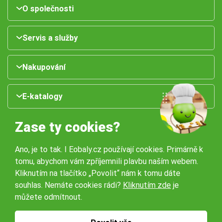
O společnosti
Servis a služby
Nakupování
E-katalogy
Zase ty cookies?
Ano, je to tak. I Eobaly.cz používají cookies. Primárně k
tomu, abychom vám zpříjemnili plavbu naším webem.
Kliknutím na tlačítko „Povolit“ nám k tomu dáte
souhlas. Nemáte cookies rádi?
Kliknutím zde
je
Naše pobočky:
můžete odmítnout.
Obchodní podmínky
Ochrana osobníchů údajů