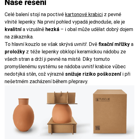
Naše řešení
Celé balení stojí na poctivé
kartonové krabici
z pevné
vlnité lepenky. Na první pohled vypadá jednoduše, ale je
kvalitní
a vizuálně
hezká
– i obal může udělat dobrý dojem
na zákazníka.
To hlavní kouzlo se však skrývá uvnitř. Dvě
fixační mřížky
a
proložky
z téže lepenky obklopí keramickou nádobu ze
všech stran a drží ji pevně na místě. Díky tomuto
promyšlenému systému se nádoba uvnitř krabice vůbec
nedotýká stěn, což výrazně
snižuje riziko poškození
i při
nešetrném zacházení během přepravy.