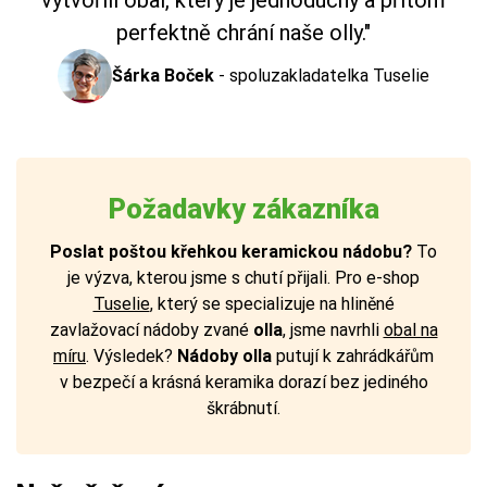
vytvořili obal, který je jednoduchý a přitom
perfektně chrání naše olly."
Šárka Boček
-
spoluzakladatelka Tuselie
Požadavky zákazníka
Poslat poštou křehkou keramickou nádobu?
To
je výzva, kterou jsme s chutí přijali. Pro e-shop
Tuselie
, který se specializuje na hliněné
zavlažovací nádoby zvané
olla
, jsme navrhli
obal na
míru
. Výsledek?
Nádoby olla
putují k zahrádkářům
v bezpečí a krásná keramika dorazí bez jediného
škrábnutí.