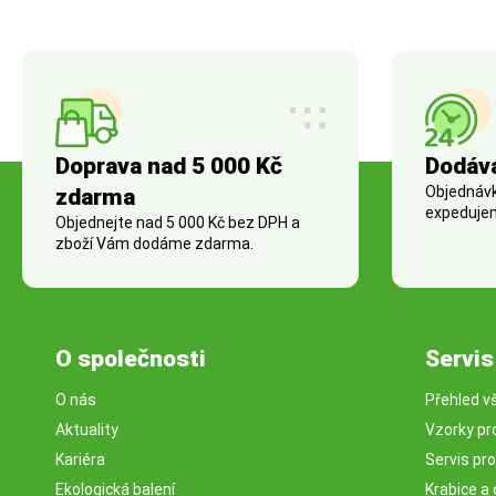
Doprava nad 5 000 Kč
Dodáv
Objednávky
zdarma
expedujem
Objednejte nad 5 000 Kč bez DPH a
zboží Vám dodáme zdarma.
O společnosti
Servis
O nás
Přehled v
Aktuality
Vzorky pr
Kariéra
Servis pr
Ekologická balení
Krabice a 