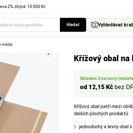
eva 2% zbývá: 10 000 Kč
Vyhledávač kra
Hledat
ukci krabice, která nejlépe vyhovuje vašemu způsobu balení a ex
t podle standardních formátů.
 a média
Křížový obal na
Skladem 3 varianty (můžete 
od 12,15 Kč
bez D
Křížový obal patří mezi oblí
dalších plochých produktů.
jednoduchý a levný obal 