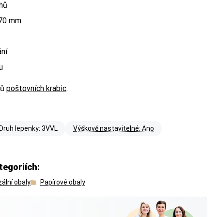
ohů
 70 mm
ání
u
pů
poštovních krabic
.
Druh lepenky: 3VVL
Výškově nastavitelné: Ano
 Balíkovna) nebo
 Balíkovna) nebo
tegoriích:
zální obaly
Papírové obaly
 má váš produkt —
 má váš produkt —
?