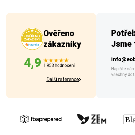
Potřeb
Ověřeno
Jsme t
zákazníky
4,9
info@eob
1 953 hodnocení
Napište nám
všechny dot
Další reference