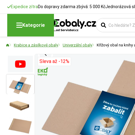
Expedice zítra
Do dopravy zdarma zbývá: 5 000 Kč
Jednorázová sl
Délka
Šířka
Typ krabice
Formát
Kategorie
Rozměry krabic
Rozměry krabic
Vyberte si konstr
Vyberte si produk
Krabice a zásilkové obaly
Univerzální obaly
Křížový obal na knihy
Sleva až -12%