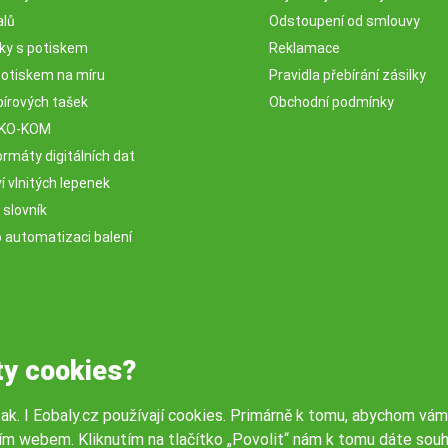
alů
Odstoupení od smlouvy
sky s potiskem
Reklamace
potiskem na míru
Pravidla přebírání zásilky
pírových tašek
Obchodní podmínky
EKO-KOM
rmáty digitálních dat
 vlnitých lepenek
 slovník
o automatizaci balení
ty cookies?
tak. I Eobaly.cz používají cookies. Primárně k tomu, abychom vám
ím webem. Kliknutím na tlačítko „Povolit“ nám k tomu dáte souh