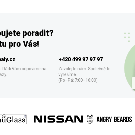
ujete poradit?
u pro Vás!
aly.cz
+420 499 97 97 97
. Rádi Vám odpovíme na
Zavolejte nám. Společně to
azy.
vyřešíme.
(Po–Pá: 7:00–16:00)