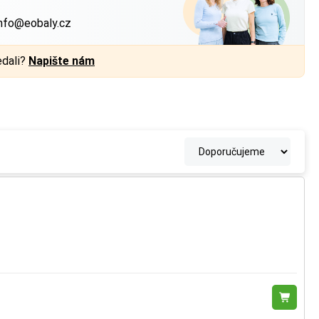
nfo@eobaly.cz
edali?
Napište nám
a každé straně.
a každé straně.