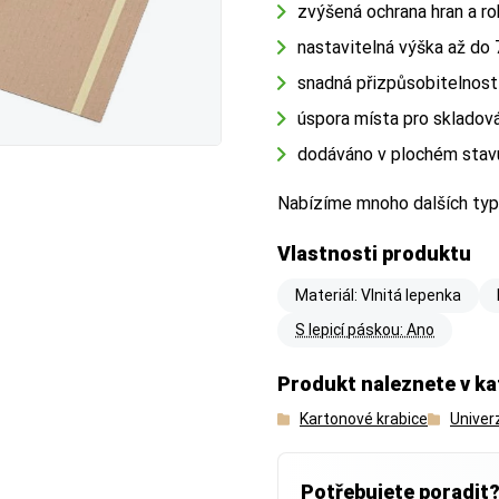
zvýšená ochrana hran a r
nastavitelná výška až do
snadná přizpůsobitelnost
 rozdíl mezi vnějším a vnitřním měřením.
 rozdíl mezi vnějším a vnitřním měřením.
úspora místa pro skladov
dodáváno v plochém stav
Nabízíme mnoho dalších ty
Vlastnosti produktu
r
r
(důležitý pro dopravu)
(důležitý pro dopravu)
Materiál: Vlnitá lepenka
S lepicí páskou: Ano
ku stěn krabice
ku stěn krabice
. Důležitý při výběru přepravce (např. Zásilkovna,
. Důležitý při výběru přepravce (např. Zásilkovna,
etu.
etu.
Produkt naleznete v ka
Kartonové krabice
Univer
r
r
(důležitý pro zboží)
(důležitý pro zboží)
 prostor uvnitř krabice
 prostor uvnitř krabice
. Vyberte vždy o něco větší rozměr, než
. Vyberte vždy o něco větší rozměr, než
Potřebujete poradit