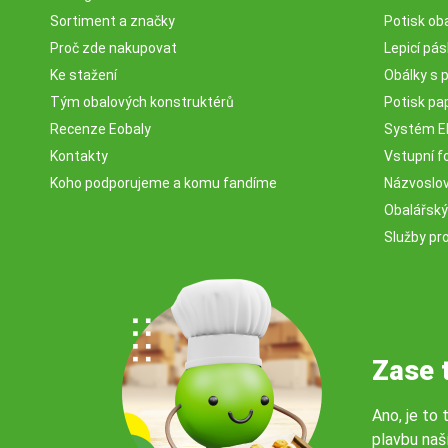
Sortiment a značky
Potisk ob
Proč zde nakupovat
Lepicí pá
Ke stažení
Obálky s 
Tým obalových konstruktérů
Potisk pa
Recenze Eobaly
Systém 
Kontakty
Vstupní fo
Koho podporujeme a komu fandíme
Názvosloví
Obalářský
Služby pr
Zase 
Ano, je to 
plavbu naš