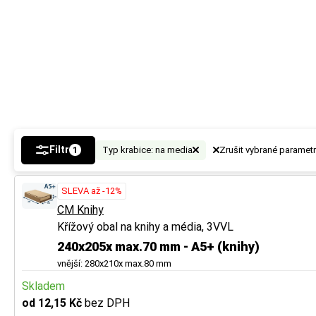
vznikne tak místo
vznikne tak místo
a ochranu.
a ochranu.
Tip
Tip
U vícevrstvé lepe
U vícevrstvé lepe
Více tipů pro vý
Více tipů pro vý
Filtr
Typ krabice: na media
Zrušit vybrané paramet
1
BUTTON:
BUTTON:
Jak vybr
Jak vybr
SLEVA až -12%
CM Knihy
Křížový obal na knihy a média, 3VVL
240x205x max.70 mm - A5+ (knihy)
vnější: 280x210x max.80 mm
Skladem
od 12,15 Kč
bez DPH