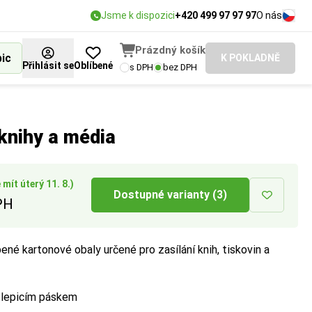
Jsme k dispozici
+420 499 97 97 97
O nás
Prázdný košík
bic
K POKLADNĚ
Přihlásit se
Oblíbené
s DPH
bez DPH
pedice.
 knihy a média
mít úterý 11. 8.)
Dostupné varianty (3)
PH
bené kartonové obaly určené pro zasílání knih, tiskovin a
s lepicím páskem