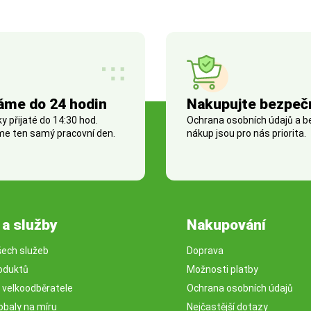
áme do 24 hodin
Nakupujte bezpeč
 přijaté do 14:30 hod.
Ochrana osobních údajů a 
e ten samý pracovní den.
nákup jsou pro nás priorita.
 a služby
Nakupování
šech služeb
Doprava
oduktů
Možnosti platby
o velkoodběratele
Ochrana osobních údajů
obaly na míru
Nejčastější dotazy