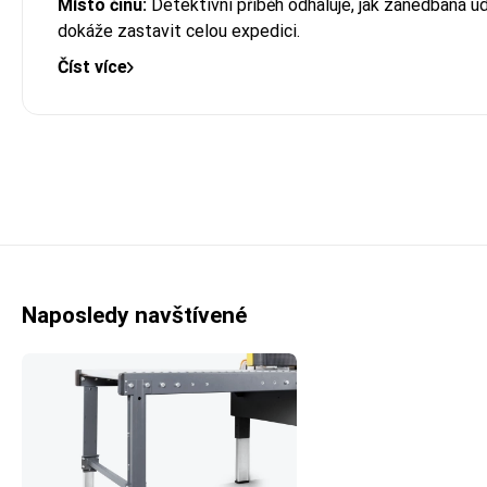
Místo činu:
Detektivní příběh odhaluje, jak zanedbaná úd
dokáže zastavit celou expedici.
Číst více
Naposledy navštívené