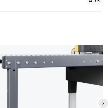
až -18%