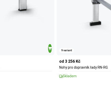
9 variant
od 3 256 Kč
m
Nohy pro dopravník řady RN-RG
Skladem