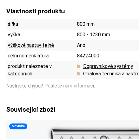
Vlastnosti produktu
šířka
800 mm
výška
800 - 1230 mm
výškově nastavitelné
Ano
celní nomenklatura
84224000
produkt naleznete v
Dopravníkové systémy
kategoriích
Obalová technika a nástro
Našli jste chybu?
Pošlete nám informaci.
Související zboží
Novinka