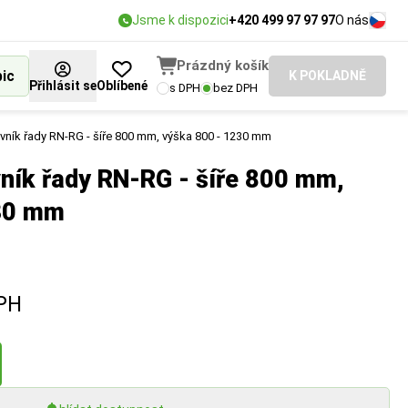
Jsme k dispozici
+420 499 97 97 97
O nás
Prázdný košík
bic
K POKLADNĚ
Přihlásit se
Oblíbené
s DPH
bez DPH
vník řady RN-RG - šíře 800 mm, výška 800 - 1230 mm
ník řady RN-RG - šíře 800 mm,
30 mm
PH