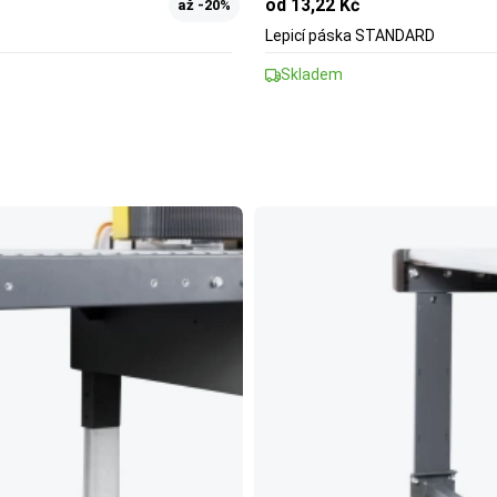
od 13,22 Kč
až -20%
Lepicí páska STANDARD
Skladem