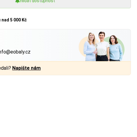
hlídat dostupnost
u
nad 5 000 Kč
?
nfo@eobaly.cz
edali?
Napište nám