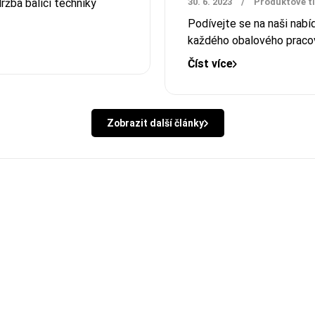
ržba balicí techniky
30. 6. 2023
/
Produktové t
Podívejte se na naši nabíd
každého obalového pracov
Číst více
Zobrazit další články