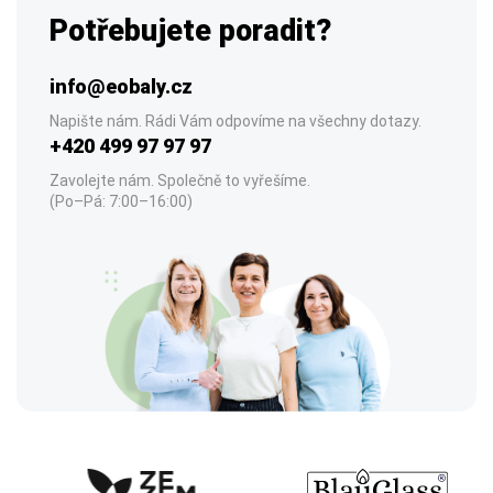
Potřebujete poradit?
info@eobaly.cz
Napište nám. Rádi Vám odpovíme na všechny dotazy.
+420 499 97 97 97
Zavolejte nám. Společně to vyřešíme.
(Po–Pá: 7:00–16:00)