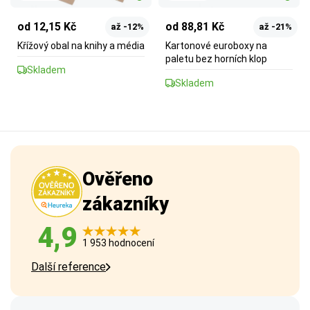
od 12,15 Kč
od 88,81 Kč
až -12%
až -21%
Křížový obal na knihy a média
Kartonové euroboxy na
paletu bez horních klop
Skladem
Skladem
Ověřeno
zákazníky
4,9
1 953 hodnocení
Další reference