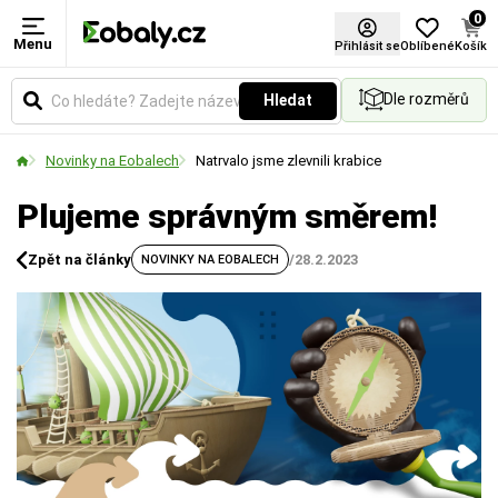
0
Menu
Přihlásit se
Oblíbené
Košík
Dle rozměrů
Hledat
Novinky na Eobalech
Natrvalo jsme zlevnili krabice
Plujeme správným směrem!
Zpět na články
/
28.2.2023
NOVINKY NA EOBALECH