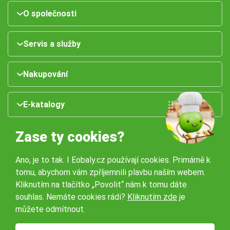
O společnosti
Servis a služby
Nakupování
E-katalogy
Zase ty cookies?
Ano, je to tak. I Eobaly.cz používají cookies. Primárně k
tomu, abychom vám zpříjemnili plavbu naším webem.
Kliknutím na tlačítko „Povolit“ nám k tomu dáte
souhlas. Nemáte cookies rádi?
Kliknutím zde
je
Naše pobočky:
můžete odmítnout.
Obchodní podmínky