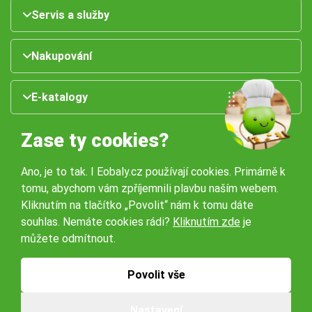
Servis a služby
Nakupování
E-katalogy
Zase ty cookies?
Ano, je to tak. I Eobaly.cz používají cookies. Primárně k
tomu, abychom vám zpříjemnili plavbu naším webem.
Kliknutím na tlačítko „Povolit“ nám k tomu dáte
souhlas. Nemáte cookies rádi?
Kliknutím zde
je
Naše pobočky:
můžete odmítnout.
Obchodní podmínky
Ochrana osobníchů údajů
Povolit vše
Nastavení