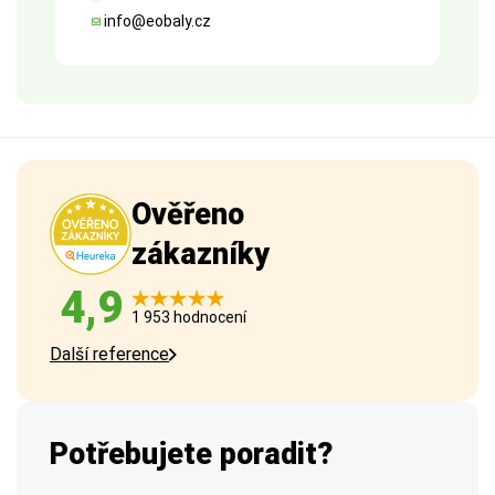
info@eobaly.cz
Ověřeno
zákazníky
4,9
1 953 hodnocení
Další reference
Potřebujete poradit?