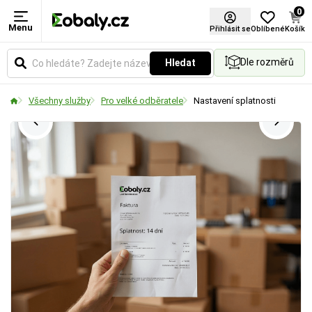
0
Menu
Přihlásit se
Oblíbené
Košík
Dle rozměrů
Hledat
Všechny služby
Pro velké odběratele
Nastavení splatnosti