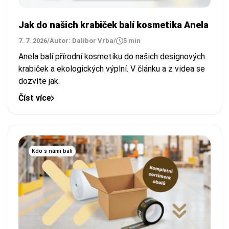
Jak do našich krabiček balí kosmetika Anela
7. 7. 2026
/
Autor: Dalibor Vrba
/
5 min
Anela balí přírodní kosmetiku do našich designových
krabiček a ekologických výplní. V článku a z videa se
dozvíte jak.
Číst více
Kdo s námi balí