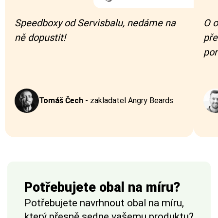
Speedboxy od Servisbalu, nedáme na
O o
ně dopustit!
pře
por
Tomáš Čech
-
zakladatel Angry Beards
Potřebujete obal na míru?
Potřebujete navrhnout obal na míru,
který přesně sedne vašemu produktu?