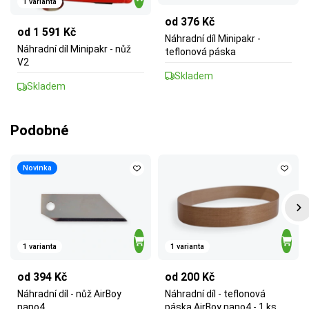
1 varianta
od 376 Kč
od 1 591 Kč
Náhradní díl Minipakr -
Náhradní díl Minipakr - nůž
teflonová páska
V2
Skladem
Skladem
Podobné
Novinka
1 varianta
1 varianta
od 394 Kč
od 200 Kč
Náhradní díl - nůž AirBoy
Náhradní díl - teflonová
nano4
páska AirBoy nano4 - 1 ks