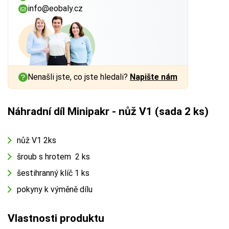
info@eobaly.cz
Nenašli jste, co jste hledali?
Napište nám
Náhradní díl Minipakr - nůž V1 (sada 2 ks)
nůž V1 2ks
šroub s hrotem 2 ks
šestihranný klíč 1 ks
pokyny k výměně dílu
Vlastnosti produktu