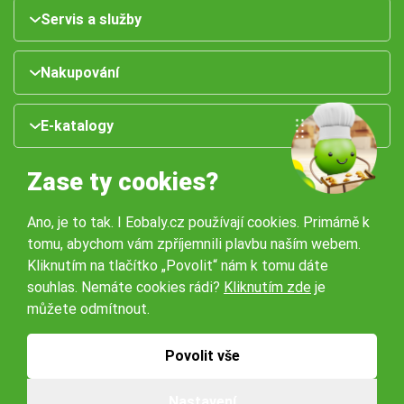
Servis a služby
Nakupování
E-katalogy
Zase ty cookies?
Ano, je to tak. I Eobaly.cz používají cookies. Primárně k
tomu, abychom vám zpříjemnili plavbu naším webem.
Kliknutím na tlačítko „Povolit“ nám k tomu dáte
souhlas. Nemáte cookies rádi?
Kliknutím zde
je
Naše pobočky:
můžete odmítnout.
Obchodní podmínky
Ochrana osobníchů údajů
Povolit vše
Nastavení