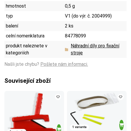
hmotnost
0,5 g
typ
V1 (do výr. č. 2004999)
balení
2 ks
celní nomenklatura
84778099
produkt naleznete v
Náhradní díly pro fixační
kategoriích
stroje
Našli jste chybu?
Pošlete nám informaci.
Související zboží
1 varianta