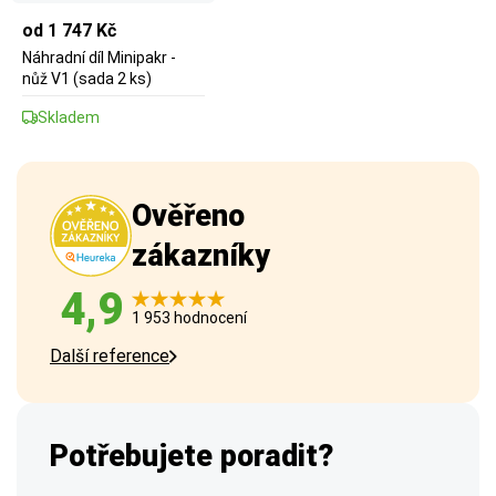
od 1 747 Kč
Náhradní díl Minipakr -
nůž V1 (sada 2 ks)
Skladem
Ověřeno
zákazníky
4,9
1 953 hodnocení
Další reference
Potřebujete poradit?