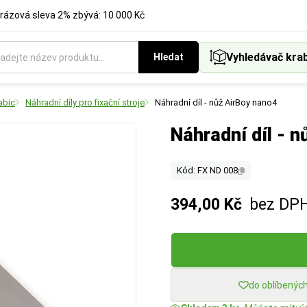
rázová sleva 2% zbývá: 10 000 Kč
Vyhledávač kra
Hledat
abic
Náhradní díly pro fixační stroje
Náhradní díl - nůž AirBoy nano4
Náhradní díl - 
Kód: FX ND 008
394,00 Kč
bez DP
do oblíbenýc