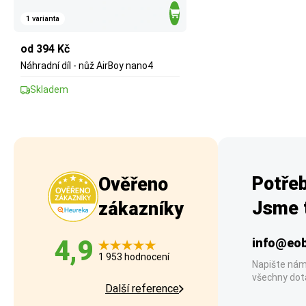
1 varianta
od 394 Kč
Náhradní díl - nůž AirBoy nano4
Skladem
Potřeb
Ověřeno
Jsme t
zákazníky
4,9
info@eob
1 953 hodnocení
Napište nám
všechny dot
Další reference