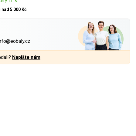
erý 11. 8.
u
nad 5 000 Kč
?
nfo@eobaly.cz
edali?
Napište nám