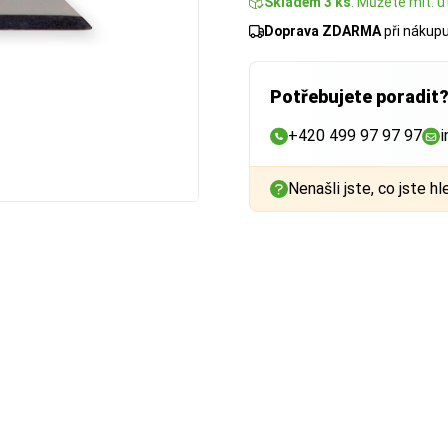
Skladem 3 ks
. Můžete mít: út
Doprava ZDARMA
při nákup
Potřebujete poradit
+420 499 97 97 97
i
Nenašli jste, co jste hl