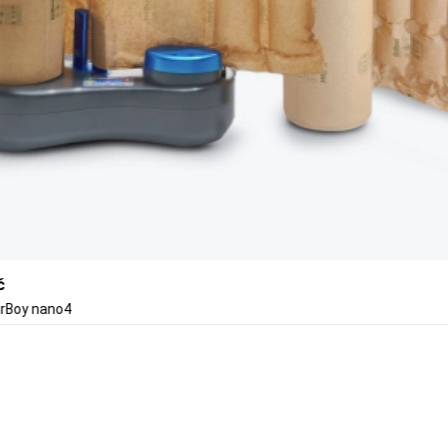
č
AirBoy nano4