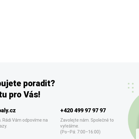
ujete poradit?
u pro Vás!
aly.cz
+420 499 97 97 97
. Rádi Vám odpovíme na
Zavolejte nám. Společně to
azy.
vyřešíme.
(Po–Pá: 7:00–16:00)