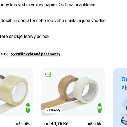
ený kus vrchní vrstvy papíru. Optimální aplikační
dosahují dostatečného lepivého účinku a jsou vhodné
eré snižuje lepivý účinek.
elt
Zrušit vybrané parametry
Od
zj
2 varianty
od 40,76 Kč
až -18%
až -18%