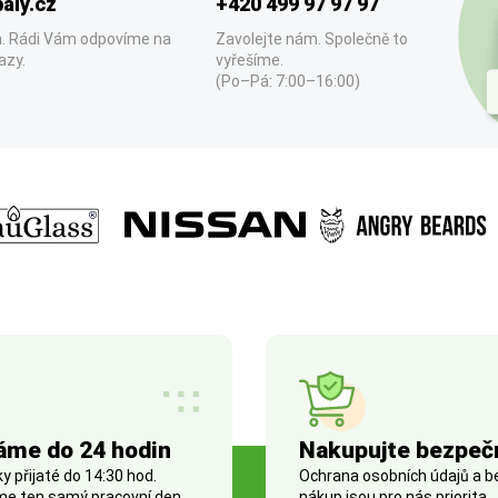
aly.cz
+420 499 97 97 97
. Rádi Vám odpovíme na
Zavolejte nám. Společně to
azy.
vyřešíme.
(Po–Pá: 7:00–16:00)
áme do 24 hodin
Nakupujte bezpeč
 přijaté do 14:30 hod.
Ochrana osobních údajů a 
e ten samý pracovní den.
nákup jsou pro nás priorita.