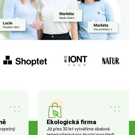
ně
Ekologická firma
bezpečný
Již přes 30 let vytváříme obalová
řešení příznivá pro životní prostředí.