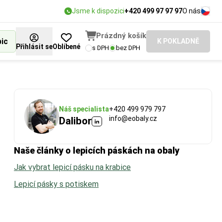
Jsme k dispozici
+420 499 97 97 97
O nás
Prázdný košík
bic
K POKLADNĚ
Přihlásit se
Oblíbené
s DPH
bez DPH
Náš specialista
+420 499 979 797
info@eobaly.cz
Dalibor
Naše články o lepicích páskách na obaly
Jak vybrat lepicí pásku na krabice
Lepicí pásky s potiskem