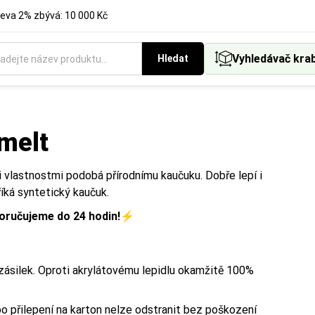
eva 2% zbývá: 10 000 Kč
Vyhledávač kra
Hledat
tmelt
i vlastnostmi podobá přírodnímu kaučuku. Dobře lepí i
íká syntetický kaučuk.
oručujeme do 24 hodin!
⚡
 zásilek. Oproti akrylátovému lepidlu okamžitě 100%
o přilepení na karton nelze odstranit bez poškození