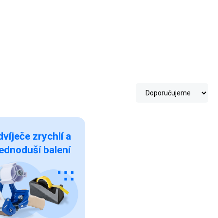
víječe zrychlí a
ednoduší balení