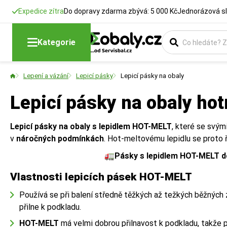
Expedice zítra
Do dopravy zdarma zbývá: 5 000 Kč
Jednorázová sl
Kategorie
Lepení a vázání
Lepicí pásky
Lepicí pásky na obaly
Lepicí pásky na obaly ho
Lepicí pásky na obaly s lepidlem HOT-MELT
, které se svým
v
náročných podmínkách
. Hot-meltovému lepidlu se proto ř
🚛
Pásky s lepidlem HOT-MELT d
Vlastnosti lepicích pásek HOT-MELT
Používá se při balení středně těžkých až težkých běžných
přilne k podkladu.
HOT-MELT
má velmi dobrou přilnavost k podkladu, takže p