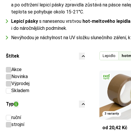
a po odtržení lepicí pásky zpravidla zůstává na pásce nalep
teplota se pohybuje okolo 15-21°C.
Lepicí pásky
s nanesenou vrstvou
hot-meltového lepidla
i do náročnějších podmínek.
Nevýhodou je náchylnost na UV složku slunečního záření, kt
Štítek
Lepidlo
hotm
Akce
Novinka
Výprodej
Skladem
Typ
3 varianty
ruční
strojní
od 20,42 Kč