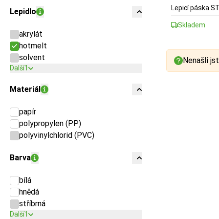
Lepicí páska 
Lepidlo
Skladem
akrylát
hotmelt
solvent
Nenašli jst
Další
1
Materiál
papír
polypropylen (PP)
polyvinylchlorid (PVC)
Barva
bílá
hnědá
stříbrná
Další
1