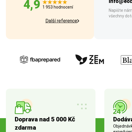
4,9
info@eob
1 953 hodnocení
Napište nám
všechny dot
Další reference
Doprava nad 5 000 Kč
Dodáv
Objednávky
zdarma
expedujem