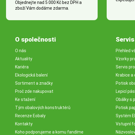
Objednejte nad 5 000 Kč bez DPH a
zboží Vám dodáme zdarma.
O společnosti
Servis
O nás
Přehled v
Aktuality
Vzorky pr
Kariéra
Servis pr
Ekologická balení
Krabice a 
Sortiment a značky
Potisk ob
Proč zde nakupovat
Lepicí pá
Ke stažení
Obálky s 
Tým obalových konstruktérů
Potisk pa
Recenze Eobaly
Systém 
Kontakty
Vstupní fo
Koho podporujeme a komu fandíme
Názvosloví