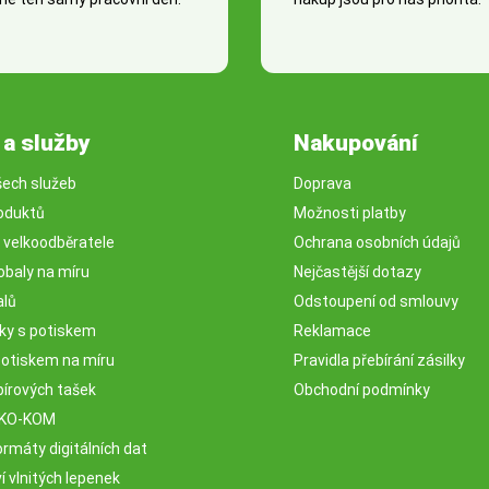
 a služby
Nakupování
šech služeb
Doprava
oduktů
Možnosti platby
o velkoodběratele
Ochrana osobních údajů
obaly na míru
Nejčastější dotazy
alů
Odstoupení od smlouvy
sky s potiskem
Reklamace
potiskem na míru
Pravidla přebírání zásilky
pírových tašek
Obchodní podmínky
EKO-KOM
rmáty digitálních dat
 vlnitých lepenek