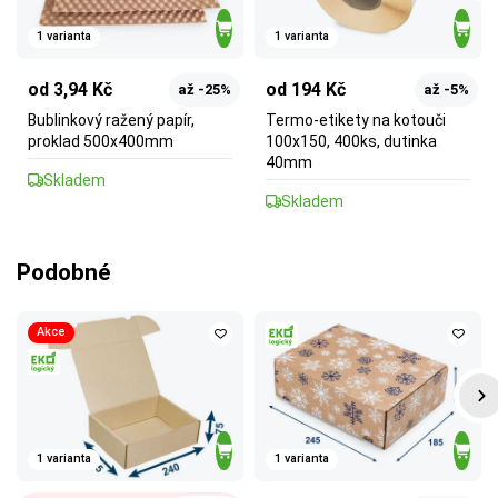
1 varianta
1 varianta
od 3,94 Kč
od 194 Kč
až -25%
až -5%
Bublinkový ražený papír,
Termo-etikety na kotouči
proklad 500x400mm
100x150, 400ks, dutinka
40mm
Skladem
Skladem
Podobné
Akce
1 varianta
1 varianta