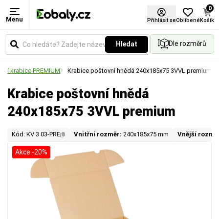
0
Menu
Přihlásit se
Oblíbené
Košík
Dle rozměrů
Hledat
ovní krabice PREMIUM
Krabice poštovní hnědá 240x185x75 3VVL premium
Krabice poštovní hnědá
240x185x75 3VVL premium
Kód: KV 3 03-PRE
Vnitřní rozměr:
240x185x75 mm
Vnější rozmě
Akce -20%