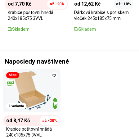
od 7,70 Kč
od 12,62 Kč
až -20%
až -10%
Krabice poštovní hnědá
Dárková krabice s potiskem
240x185x75 3VVL
vloček 245x185x75 mm
Skladem
Skladem
Naposledy navštívené
Akce
1 varianta
od 8,47 Kč
až -20%
Krabice poštovní hnědá
240x185x75 3VVL