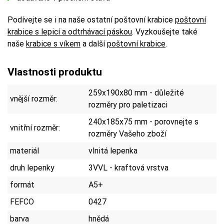
Podívejte se i na naše ostatní poštovní krabice
poštovní
krabice s lepicí a odtrhávací páskou
. Vyzkoušejte také
naše
krabice s víkem
a další
poštovní krabice
.
Vlastnosti produktu
259x190x80 mm - důležité
vnější rozměr:
rozměry pro paletizaci
240x185x75 mm - porovnejte s
vnitřní rozměr:
rozměry Vašeho zboží
materiál
vlnitá lepenka
druh lepenky
3VVL - kraftová vrstva
formát
A5+
FEFCO
0427
barva
hnědá