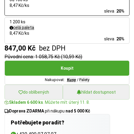
8,47 Kč/ks
sleva
20%
1 200 ks
celá paleta
8,47 Kč/ks
sleva
20%
847,00 Kč
bez DPH
Původní cena: 1 058,75 Kč (10,59 Kč)
Koupit
Nakupovat:
Kusy
/
Palety
do oblíbených
hlídat dostupnost
Skladem 6 600 ks
. Můžete mít: úterý 11. 8.
Doprava ZDARMA
při nákupu
nad 5 000 Kč
Potřebujete poradit?