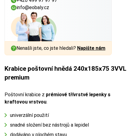
+420 499 97 97 97
info@eobaly.cz
Nenašli jste, co jste hledali?
Napište nám
Krabice poštovní hnědá 240x185x75 3VVL
premium
Poštovní krabice z
prémiové třívrstvé lepenky s
kraftovou vrstvou
.
univerzální použití
snadné složení bez nástrojů a lepidel
dodáváno v plochém stavu