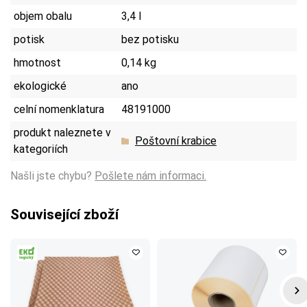
objem obalu
3,4 l
potisk
bez potisku
hmotnost
0,14 kg
ekologické
ano
celní nomenklatura
48191000
produkt naleznete v
Poštovní krabice
kategoriích
Našli jste chybu?
Pošlete nám informaci.
Související zboží