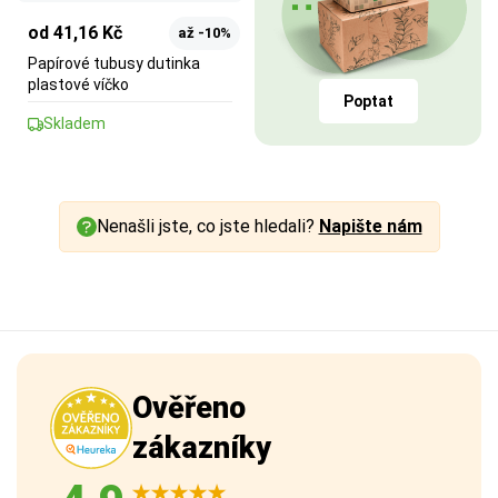
od 41,16 Kč
až -10%
Papírové tubusy dutinka
plastové víčko
Poptat
Skladem
Nenašli jste, co jste hledali?
Napište nám
Ověřeno
zákazníky