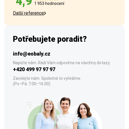
4,9
1 953 hodnocení
Další reference
Potřebujete poradit?
info@eobaly.cz
Napište nám. Rádi Vám odpovíme na všechny dotazy.
+420 499 97 97 97
Zavolejte nám. Společně to vyřešíme.
(Po–Pá: 7:00–16:00)