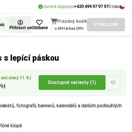
Jsme k dispozici
+420 499 97 97 97
O nás
Prázdný košík
bic
K POKLADNĚ
Přihlásit se
Oblíbené
s DPH
bez DPH
pedice.
 s lepící páskou
mít úterý 11. 8.)
Dostupné varianty (1)
PH
lakátů, fotografií, bannerů, kalendářů a dalších podlouhlých
říčné klopě