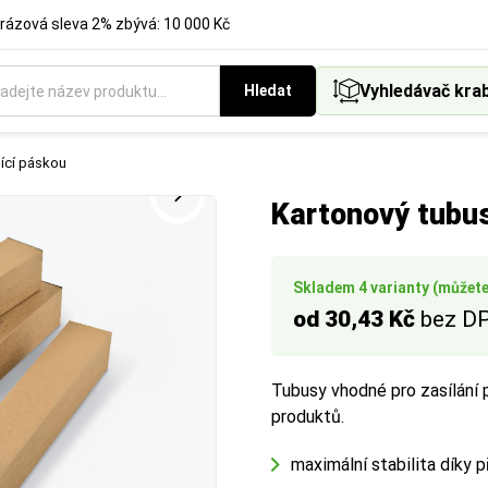
rázová sleva 2% zbývá: 10 000 Kč
Vyhledávač kra
Hledat
ukci krabice, která nejlépe vyhovuje vašemu způsobu balení a ex
t podle standardních formátů.
pící páskou
Kartonový tubus
Skladem 4 varianty (můžete 
od 30,43 Kč
bez D
Tubusy vhodné pro zasílání p
produktů.
maximální stabilita díky p