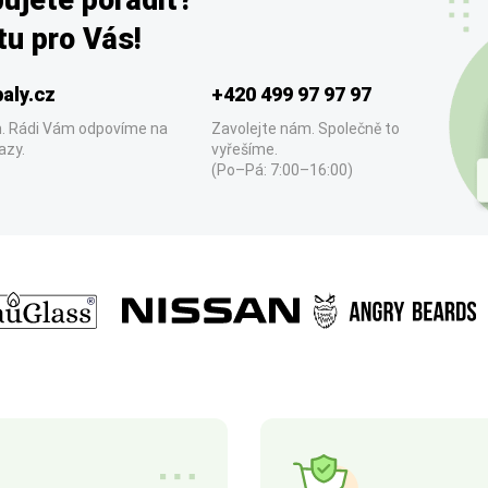
ujete poradit?
u pro Vás!
aly.cz
+420 499 97 97 97
. Rádi Vám odpovíme na
Zavolejte nám. Společně to
azy.
vyřešíme.
(Po–Pá: 7:00–16:00)