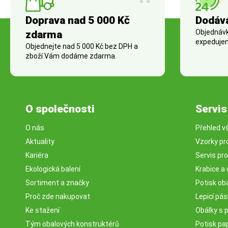
Doprava nad 5 000 Kč
Dodáv
Objednávky
zdarma
expedujem
Objednejte nad 5 000 Kč bez DPH a
zboží Vám dodáme zdarma.
O společnosti
Servis
O nás
Přehled v
Aktuality
Vzorky pr
Kariéra
Servis pr
Ekologická balení
Krabice a 
Sortiment a značky
Potisk ob
Proč zde nakupovat
Lepicí pá
Ke stažení
Obálky s 
Tým obalových konstruktérů
Potisk pa