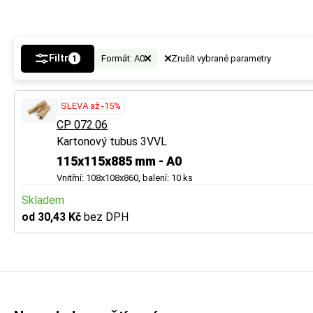
vznikne tak místo
a ochranu.
Filtr
Formát: A0
Zrušit vybrané parametry
1
Tip
U vícevrstvé lepe
SLEVA až -15%
Více tipů pro vý
CP 072.06
Kartonový tubus 3VVL
BUTTON:
Jak vybr
115x115x885 mm - A0
Vnitřní: 108x108x860, balení: 10 ks
Skladem
od 30,43 Kč
bez DPH