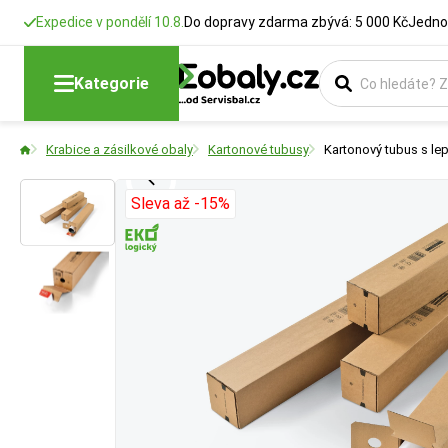
Expedice v pondělí 10.8.
Do dopravy zdarma zbývá: 5 000 Kč
Jedno
Výška
Typ krabice
Formát
Kategorie
Rozměry krabic
Vyberte si konstr
Vyberte si produk
Krabice a zásilkové obaly
Kartonové tubusy
Kartonový tubus s le
Sleva až -15%