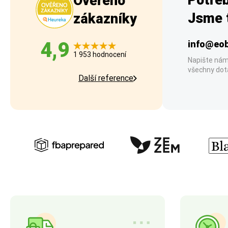
Potřeb
Ověřeno
Jsme t
zákazníky
4,9
info@eob
1 953 hodnocení
Napište nám
všechny dot
Další reference