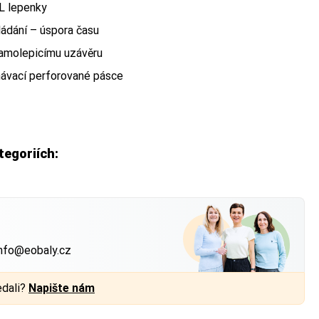
VL lepenky
ládání – úspora času
samolepicímu uzávěru
hávací perforované pásce
tegoriích:
 Balíkovna) nebo
?
nfo@eobaly.cz
edali?
Napište nám
 má váš produkt —