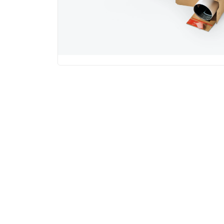
Na obrázku vidíte
D
= Délka
Š
= Šířka
V
= Výška
-> Vnější rozmě
Zahrnuje
i tloušť
při skládání na pal
-> Vnitřní rozmě
Udává
využitelný