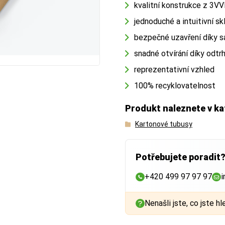
kvalitní konstrukce z 3V
jednoduché a intuitivní sk
bezpečné uzavření díky 
 rozdíl mezi vnějším a vnitřním měřením.
snadné otvírání díky odtr
reprezentativní vzhled
100% recyklovatelnost
Produkt naleznete v ka
Kartonové tubusy
r
(důležitý pro dopravu)
ku stěn krabice
. Důležitý při výběru přepravce (např. Zásilkovna,
Potřebujete poradit
etu.
+420 499 97 97 97
i
r
(důležitý pro zboží)
Nenašli jste, co jste hl
 prostor uvnitř krabice
. Vyberte vždy o něco větší rozměr, než