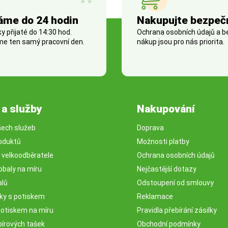
áme do 24 hodin
Nakupujte bezpeč
 přijaté do 14:30 hod.
Ochrana osobních údajů a 
e ten samý pracovní den.
nákup jsou pro nás priorita.
 a služby
Nakupování
šech služeb
Doprava
oduktů
Možnosti platby
o velkoodběratele
Ochrana osobních údajů
obaly na míru
Nejčastější dotazy
alů
Odstoupení od smlouvy
sky s potiskem
Reklamace
potiskem na míru
Pravidla přebírání zásilky
pírových tašek
Obchodní podmínky