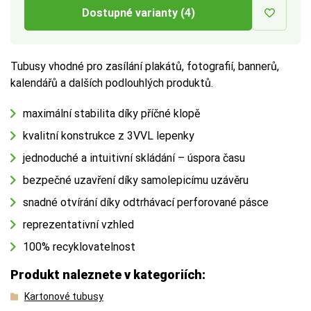
Dostupné varianty (4)
a vnitřním rozměrem až
1 cm
na každé straně.
Více tipů pro výběr správné krabice:
Tubusy vhodné pro zasílání plakátů, fotografií, bannerů,
kalendářů a dalších podlouhlých produktů.
BUTTON:
Jak vybrat krabici
maximální stabilita díky příčné klopě
kvalitní konstrukce z 3VVL lepenky
jednoduché a intuitivní skládání – úspora času
bezpečné uzavření díky samolepicímu uzávěru
snadné otvírání díky odtrhávací perforované pásce
reprezentativní vzhled
100% recyklovatelnost
Produkt naleznete v kategoriích:
Kartonové tubusy