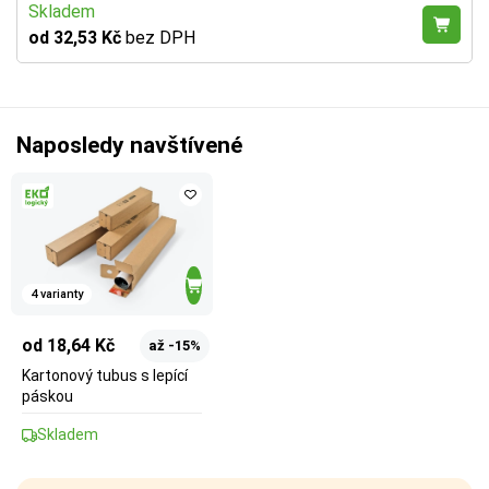
Skladem
od 32,53 Kč
bez DPH
Naposledy navštívené
4 varianty
od 18,64 Kč
až -15%
Kartonový tubus s lepící
páskou
Skladem