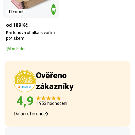
11 variant
od 189 Kč
Kartonová obálka s vaším
potiskem
Do 8 dní
Ověřeno
zákazníky
4,9
1 953 hodnocení
Další reference