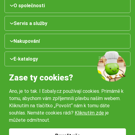
O společnosti
Servis a služby
Nakupování
E-katalogy
Zase ty cookies?
Ano, je to tak. I Eobaly.cz používají cookies. Primárně k
tomu, abychom vám zpříjemnili plavbu naším webem.
Kliknutím na tlačítko „Povolit“ nám k tomu dáte
souhlas. Nemáte cookies rádi?
Kliknutím zde
je
Naše pobočky:
můžete odmítnout.
Obchodní podmínky
Ochrana osobníchů údajů