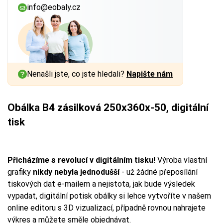
info@eobaly.cz
Nenašli jste, co jste hledali?
Napište nám
Obálka B4 zásilková 250x360x-50, digitální
tisk
Přicházíme s revolucí v digitálním tisku!
Výroba vlastní
grafiky
nikdy nebyla jednodušší
- už žádné přeposílání
tiskových dat e-mailem a nejistota, jak bude výsledek
vypadat, digitální potisk obálky si lehce vytvoříte v našem
online editoru s 3D vizualizací, případně rovnou nahrajete
výkres a můžete směle objednávat.