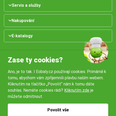
Servis a služby
Nakupování
E-katalogy
Zase ty cookies?
Ano, je to tak. I Eobaly.cz používají cookies. Primárně k
tomu, abychom vám zpříjemnili plavbu naším webem.
Naše pobočky:
Kliknutím na tlačítko „Povolit“ nám k tomu dáte
souhlas. Nemáte cookies rádi?
Kliknutím zde
je
můžete odmítnout.
Obchodní podmínky
Ochrana osobníchů údajů
Povolit vše