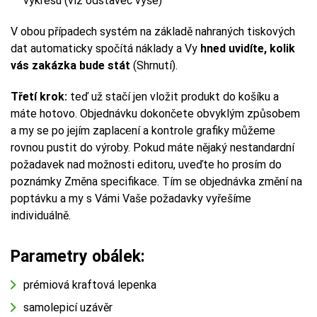
výkresu (viz odstavec výše)
V obou případech systém na základě nahraných tiskových
dat automaticky spočítá náklady a Vy
hned uvidíte, kolik
vás zakázka bude stát
(Shrnutí).
Třetí krok:
teď už stačí jen vložit produkt do košíku a
máte hotovo. Objednávku dokončete obvyklým způsobem
a my se po jejím zaplacení a kontrole grafiky můžeme
rovnou pustit do výroby. Pokud máte nějaký nestandardní
požadavek nad možnosti editoru, uveďte ho prosím do
poznámky Změna specifikace. Tím se objednávka změní na
poptávku a my s Vámi Vaše požadavky vyřešíme
individuálně.
Parametry obálek:
prémiová kraftová lepenka
samolepicí uzávěr