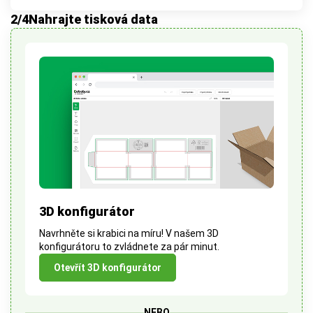
2
/4
Nahrajte tisková data
3D konfigurátor
Navrhněte si krabici na míru! V našem 3D
konfigurátoru to zvládnete za pár minut.
Otevřít 3D konfigurátor
NEBO