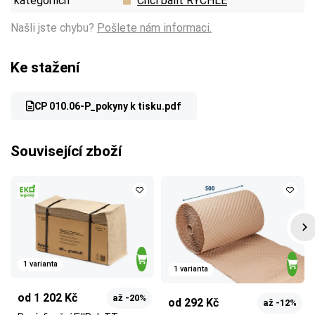
kategoriích
Chci balit RYCHLE
Našli jste chybu?
Pošlete nám informaci.
Ke stažení
CP 010.06-P_pokyny k tisku.pdf
Související zboží
1 varianta
1 varianta
od 1 202 Kč
až -20%
od 292 Kč
až -12%