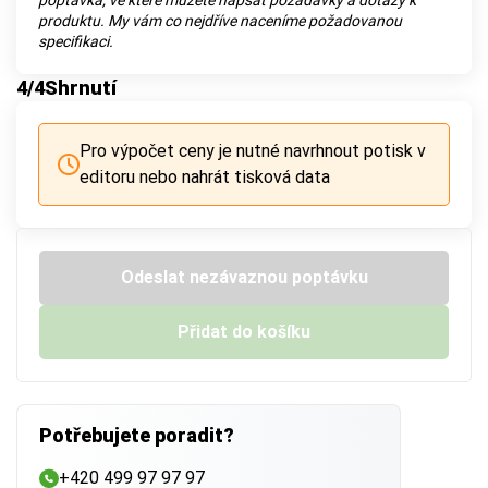
poptávka, ve které můžete napsat požadavky a dotazy k
produktu. My vám co nejdříve naceníme požadovanou
specifikaci.
4
/4
Shrnutí
Pro výpočet ceny je nutné navrhnout potisk v
editoru nebo nahrát tisková data
Odeslat nezávaznou poptávku
Přidat do košíku
Potřebujete poradit?
+420 499 97 97 97