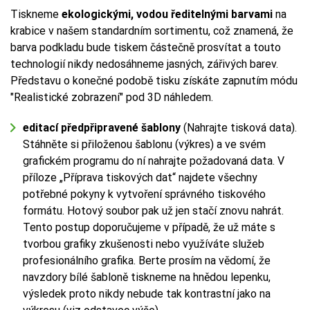
Tiskneme
ekologickými, vodou ředitelnými barvami
na
krabice v našem standardním sortimentu, což znamená, že
barva podkladu bude tiskem částečně prosvítat a touto
technologií nikdy nedosáhneme jasných, zářivých barev.
Představu o konečné podobě tisku získáte zapnutím módu
"Realistické zobrazení" pod 3D náhledem.
editací předpřipravené šablony
(Nahrajte tisková data).
Stáhněte si přiloženou šablonu (výkres) a ve svém
grafickém programu do ní nahrajte požadovaná data. V
příloze „Příprava tiskových dat“ najdete všechny
potřebné pokyny k vytvoření správného tiskového
formátu. Hotový soubor pak už jen stačí znovu nahrát.
Tento postup doporučujeme v případě, že už máte s
tvorbou grafiky zkušenosti nebo využíváte služeb
profesionálního grafika. Berte prosím na vědomí, že
navzdory bílé šabloně tiskneme na hnědou lepenku,
výsledek proto nikdy nebude tak kontrastní jako na