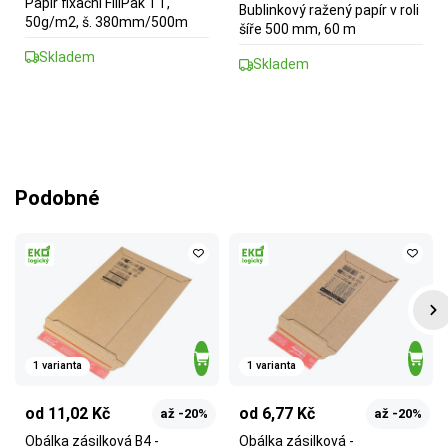
Papír fixační FillPak TT,
Bublinkový ražený papír v roli
50g/m2, š. 380mm/500m
šíře 500 mm, 60 m
Skladem
Skladem
Podobné
1 varianta
1 varianta
od 11,02 Kč
od 6,77 Kč
až -20%
až -20%
Obálka zásilková B4 -
Obálka zásilková -