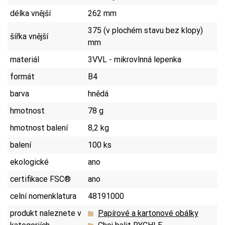
délka vnější
262 mm
375 (v plochém stavu bez klopy)
šířka vnější
mm
materiál
3VVL - mikrovlnná lepenka
formát
B4
barva
hnědá
hmotnost
78 g
hmotnost balení
8,2 kg
balení
100 ks
ekologické
ano
certifikace FSC®
ano
celní nomenklatura
48191000
produkt naleznete v
Papírové a kartonové obálky