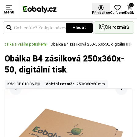
0
Menu
Přihlásit se
Oblíbené
Košík
Dle rozměrů
Hledat
 obálka s vaším potiskem
Obálka B4 zásilková 250x360x-50, digitální tisk
Obálka B4 zásilková 250x360x-
50, digitální tisk
Kód: CP 010.06-P
Vnitřní rozměr:
250x360x50 mm