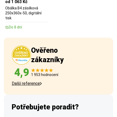
od 1 063 Kč
Obálka B4 zásilková
250x360x-50, digitální
tisk
Do 8 dní
Ověřeno
zákazníky
4,9
1 953 hodnocení
Další reference
Potřebujete poradit?