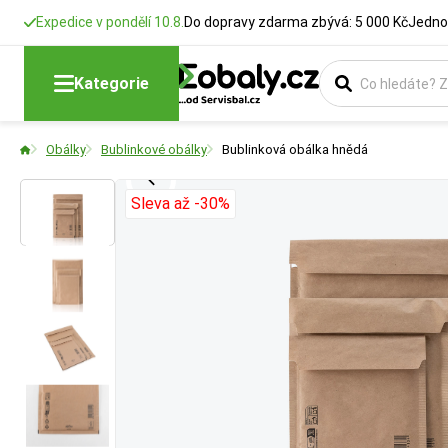
Expedice v pondělí 10.8.
Do dopravy zdarma zbývá: 5 000 Kč
Jedno
Délka
Formát
Barva
Šířka
Kategorie
Udává reálnou vni
Vyberte si produk
Vyberte si barevn
Udává reálnou vnit
Obálky
Bublinkové obálky
Bublinková obálka hnědá
pohodlně vejde do
pohodlně vejde do
Sleva až -30%