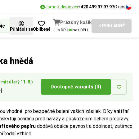
Jsme k dispozici
+420 499 97 97 97
O nás
Prázdný košík
bic
K POKLADNĚ
Přihlásit se
Oblíbené
s DPH
bez DPH
t bezpečně a
 bezpečně a
lka hnědá
mít úterý 11. 8.)
Dostupné varianty (3)
H
ou vhodné pro bezpečné balení vašich zásilek. Díky
vnitřní
skytují ochranu před nárazy a poškozením během přepravy.
aftového papíru
dodává obálce pevnost a odolnost, zatímco
řírodní vzhled.