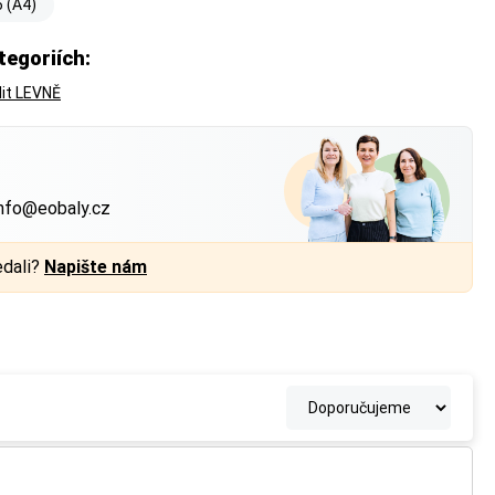
6 (A4)
tegoriích:
lit LEVNĚ
?
nfo@eobaly.cz
edali?
Napište nám