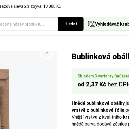
rázová sleva 2% zbývá: 10 000 Kč
Vyhledávač kra
Hledat
třní délku obálky. Klíčový rozměr pro ověření, zda se váš produk
t podle standardních formátů.
é provedení obalů a balicích materiálů podle vašich preferencí.
řní šířku obálky. Klíčový rozměr pro ověření, zda se váš produkt
vnitř.
vnitř.
Bublinková obá
Skladem 3 varianty (můžete 
od 2,37 Kč
bez DP
Hnědé bublinkové obálky
js
vrstvě z bublinkové fólie
po
Vnější vrstva z kvalitního
kr
hnědá barva dodává zásilce p