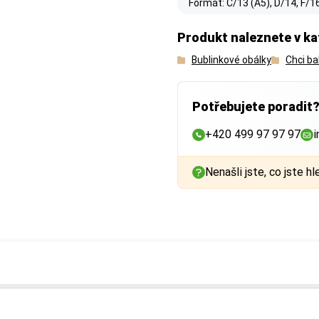
Formát: C/13 (A5), D/14, F/1
Produkt naleznete v ka
Bublinkové obálky
Chci ba
Potřebujete poradit
+420 499 97 97 97
i
Nenašli jste, co jste hl