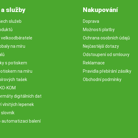
 a služby
Nakupování
šech služeb
Doprava
oduktů
Možnosti platby
o velkoodběratele
Ochrana osobních údajů
obaly na míru
Nejčastější dotazy
alů
Odstoupení od smlouvy
sky s potiskem
Reklamace
potiskem na míru
Pravidla přebírání zásilky
pírových tašek
Obchodní podmínky
EKO-KOM
rmáty digitálních dat
 vlnitých lepenek
 slovník
o automatizaci balení