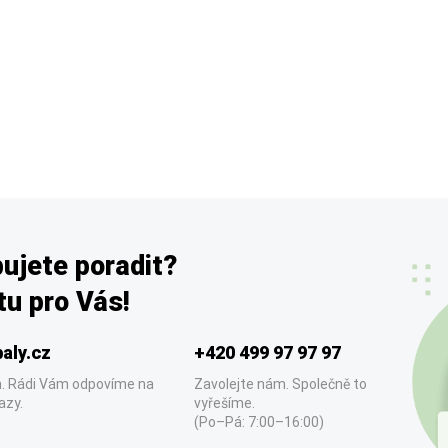
ujete poradit?
u pro Vás!
aly.cz
+420 499 97 97 97
. Rádi Vám odpovíme na
Zavolejte nám. Společně to
azy.
vyřešíme.
(Po–Pá: 7:00–16:00)