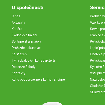
O společnosti
Servis
O nás
Přehled v
Aktuality
Vzorky pr
Kariéra
Servis pr
Ekologická balení
Krabice a 
Sortiment a značky
Potisk ob
Proč zde nakupovat
Lepicí pá
Ke stažení
Obálky s 
Tým obalových konstruktérů
Potisk pa
Recenze Eobaly
Systém 
Kontakty
Vstupní fo
Koho podporujeme a komu fandíme
Názvosloví
Obalářský
Služby pr