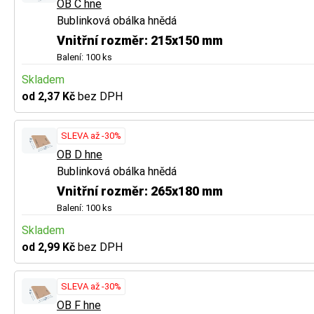
OB C hne
Bublinková obálka hnědá
Vnitřní rozměr: 215x150 mm
Balení: 100 ks
Skladem
od 2,37 Kč
bez DPH
SLEVA až -30%
OB D hne
Bublinková obálka hnědá
Vnitřní rozměr: 265x180 mm
Balení: 100 ks
Skladem
od 2,99 Kč
bez DPH
SLEVA až -30%
OB F hne