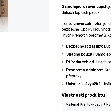
Samolepicí uzávěr
zajišťu
dalších lepících pásek.
Tento
univerzální obal
je i
bezpečně. Obálky jsou vhodn
jiných křehkých předmětů, k
Bezpečnost zásilky
: Bub
Snadné použití
: Samolepi
Přírodní vzhled
: Hnědá ba
Pevnost a odolnost
: Kr
přepravy.
Univerzální využití
: Ideál
Vlastnosti produktu
Materiál: Kraftový papír + PE