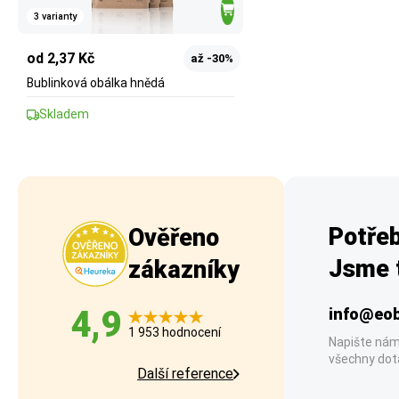
3 varianty
od 2,37 Kč
až -30%
Bublinková obálka hnědá
Skladem
Potřeb
Ověřeno
Jsme t
zákazníky
4,9
info@eob
1 953 hodnocení
Napište nám
všechny dot
Další reference