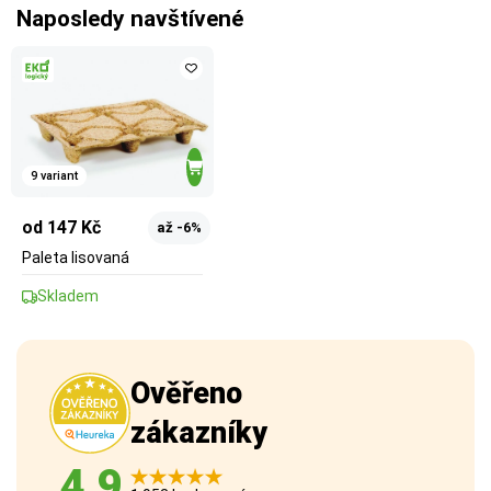
Naposledy navštívené
9 variant
od 147 Kč
až -6%
Paleta lisovaná
Skladem
Ověřeno
zákazníky
4,9