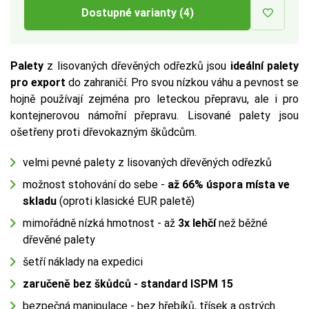
Dostupné varianty (4)
Palety
z lisovaných dřevěných odřezků jsou
ideální palety
pro export
do zahraničí. Pro svou nízkou váhu a pevnost se
hojně používají zejména pro leteckou přepravu, ale i pro
kontejnerovou námořní přepravu. Lisované palety jsou
ošetřeny proti dřevokazným škůdcům.
velmi pevné palety z lisovaných dřevěných odřezků
možnost stohování do sebe -
až 66%
úspora
místa ve
skladu
(oproti klasické EUR paletě)
mimořádně nízká hmotnost - až
3x lehčí
než běžné
dřevěné palety
šetří náklady na expedici
zaručeně bez škůdců - standard ISPM 15
bezpečná manipulace - bez hřebíků, třísek a ostrých