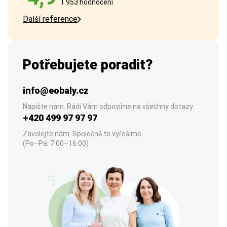
1 953 hodnocení
Další reference
Potřebujete poradit?
info@eobaly.cz
Napište nám. Rádi Vám odpovíme na všechny dotazy.
+420 499 97 97 97
Zavolejte nám. Společně to vyřešíme.
(Po–Pá: 7:00–16:00)