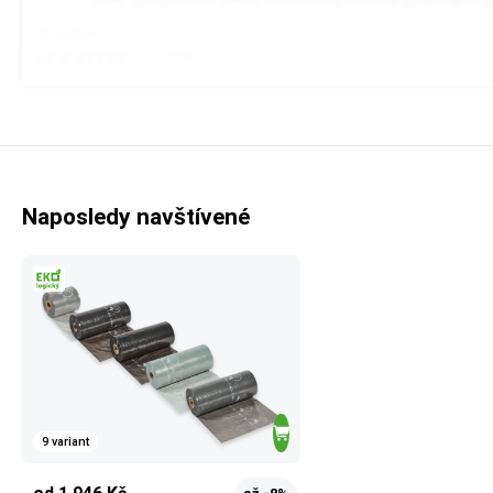
Skladem
od 3 433 Kč
bez DPH
Naposledy navštívené
9 variant