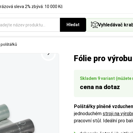
rázová sleva 2% zbývá: 10 000 Kč
Vyhledávač kra
Hledat
 polštářků
Fólie pro výrob
Skladem 9 variant (můžete m
cena na dotaz
Polštářky plněné vzduche
jednoduchém
stroji na výro
pracovní stůl. Ideální pro ba