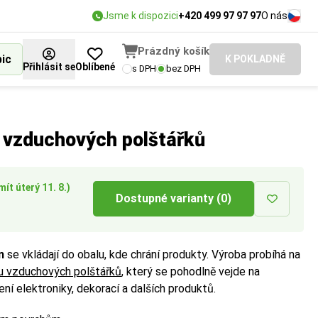
Jsme k dispozici
+420 499 97 97 97
O nás
Prázdný košík
bic
K POKLADNĚ
Přihlásit se
Oblíbené
s DPH
bez DPH
u vzduchových polštářků
ít úterý 11. 8.)
Dostupné varianty (0)
m
se vkládají do obalu, kde chrání produkty. Výroba probíhá na
bu vzduchových polštářků
, který se pohodlně vejde na
lení elektroniky, dekorací a dalších produktů.