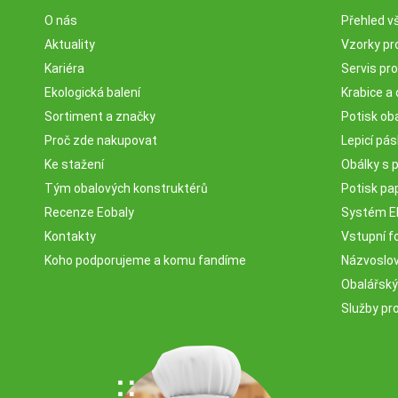
O nás
Přehled v
Aktuality
Vzorky pr
Kariéra
Servis pr
Ekologická balení
Krabice a 
Sortiment a značky
Potisk ob
Proč zde nakupovat
Lepicí pá
Ke stažení
Obálky s 
Tým obalových konstruktérů
Potisk pa
Recenze Eobaly
Systém 
Kontakty
Vstupní fo
Koho podporujeme a komu fandíme
Názvosloví
Obalářský
Služby pr