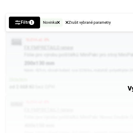
Filtr
Novinka
Zrušit vybrané parametry
1
SLEVA až -8%
FX FMPRETAIL0 renew
Fólie pro výrobu polštářků MiniPakr pro stroj MiniPa
200x130 mm
Návin: 425 m, obsah balení: cca 3250 ks, materiál: polyethylen (
Skladem
od 2 668 Kč
bez DPH
V
SLEVA až -8%
FX FMPRETAIL1 renew
Fólie pro výrobu polštářků MiniPakr Novus Double C
400x150 mm
Návin: 250 m, obsah balení: cca 1650 ks, materiál: polyethylen (