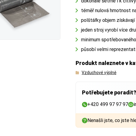
dokonale šetrné i k citli
téměř nulová hmotnost n
polštářky objem získávají
jeden stroj vyrobí více dr
minimum spotřebovaného m
působí velmi reprezentat
Produkt naleznete v ka
Vzduchové výplně
Potřebujete poradit
+420 499 97 97 97
i
Nenašli jste, co jste hl