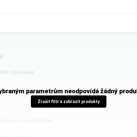
kr
HDPE) - 30% recyklát
ybraným parametrům neodpovídá žádný produ
Zrušit filtr a zobrazit produkty
ushion pro stroj MiniPakr
LDPE) - 30% recyklát