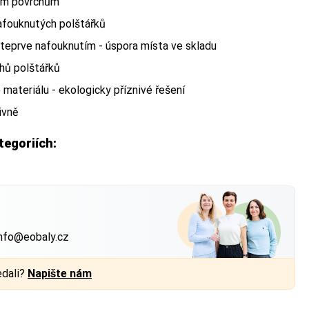
vým povrchům
afouknutých polštářků
 teprve nafouknutím - úspora místa ve skladu
uhů polštářků
ateriálu - ekologicky příznivé řešení
ivně
tegoriích:
?
nfo@eobaly.cz
edali?
Napište nám