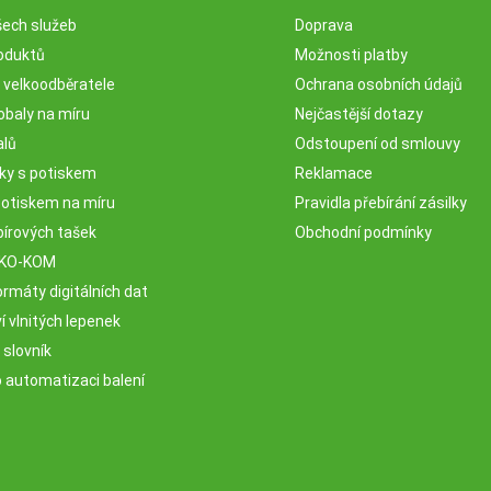
šech služeb
Doprava
oduktů
Možnosti platby
o velkoodběratele
Ochrana osobních údajů
obaly na míru
Nejčastější dotazy
alů
Odstoupení od smlouvy
sky s potiskem
Reklamace
potiskem na míru
Pravidla přebírání zásilky
pírových tašek
Obchodní podmínky
EKO-KOM
rmáty digitálních dat
 vlnitých lepenek
 slovník
o automatizaci balení