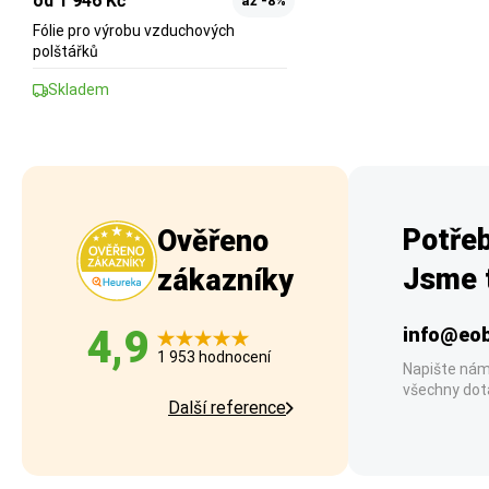
od 1 946 Kč
až -8%
Fólie pro výrobu vzduchových
polštářků
Skladem
Potřeb
Ověřeno
Jsme t
zákazníky
4,9
info@eob
1 953 hodnocení
Napište nám
všechny dot
Další reference