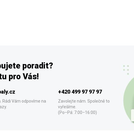
ujete poradit?
u pro Vás!
aly.cz
+420 499 97 97 97
. Rádi Vám odpovíme na
Zavolejte nám. Společně to
azy.
vyřešíme.
(Po–Pá: 7:00–16:00)