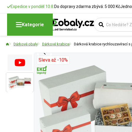
Expedice v pondělí 10.8.
Do dopravy zdarma zbývá: 5 000 Kč
Jedno
Délka
Šířka
Typ krabice
Kategorie
Rozměry krabic
Rozměry krabic
Vyberte si konstr
Dárkové obaly
Dárkové krabice
Dárková krabice rychlouzavírací s
Sleva až -10%