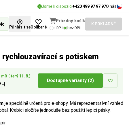
Jsme k dispozici
+420 499 97 97 97
O nás
Prázdný košík
bic
K POKLADNĚ
Přihlásit se
Oblíbené
s DPH
bez DPH
pedice.
 rychlouzavírací s potiskem
mít úterý 11. 8.)
Dostupné varianty (2)
PH
em
je speciálně určená pro e-shopy. Má reprezentativní vzhled
í obal. Krabici složíte jednoduše bez použití lepicí pásky.
pír