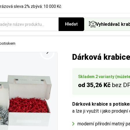
rázová sleva 2% zbývá: 10 000 Kč
Vyhledávač kra
Hledat
ukci krabice, která nejlépe vyhovuje vašemu způsobu balení a ex
 potiskem
Dárková krabice
Skladem 2 varianty (můžete 
od 35,26 Kč
bez D
Dárková krabice s potisk
a lze ji využít i jako prodejn
moderní přírodní matný pa