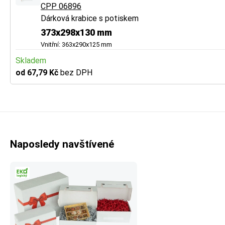
CPP 06896
Dárková krabice s potiskem
373x298x130 mm
Vnitřní: 363x290x125 mm
Skladem
od 67,79 Kč
bez DPH
Naposledy navštívené