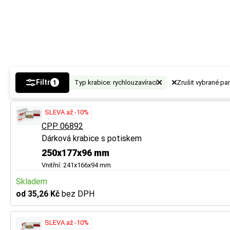
vznikne tak místo
vznikne tak místo
a ochranu.
a ochranu.
Tip
Tip
U vícevrstvé lepe
U vícevrstvé lepe
Filtr
Typ krabice: rychlouzavírací
Zrušit vybrané pa
1
Více tipů pro vý
Více tipů pro vý
SLEVA až -10%
BUTTON:
BUTTON:
Jak vybr
Jak vybr
CPP 06892
Dárková krabice s potiskem
250x177x96 mm
Vnitřní: 241x166x94 mm
Skladem
od 35,26 Kč
bez DPH
SLEVA až -10%