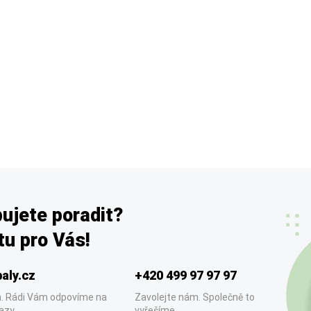
ujete poradit?
u pro Vás!
aly.cz
+420 499 97 97 97
. Rádi Vám odpovíme na
Zavolejte nám. Společně to
azy.
vyřešíme.