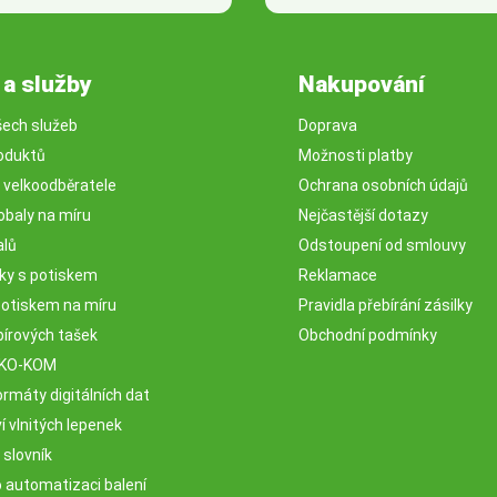
 a služby
Nakupování
šech služeb
Doprava
oduktů
Možnosti platby
o velkoodběratele
Ochrana osobních údajů
obaly na míru
Nejčastější dotazy
alů
Odstoupení od smlouvy
sky s potiskem
Reklamace
potiskem na míru
Pravidla přebírání zásilky
pírových tašek
Obchodní podmínky
EKO-KOM
rmáty digitálních dat
 vlnitých lepenek
 slovník
o automatizaci balení