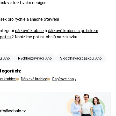
tisk v atraktivním designu
sek pro rychlé a snadné otevření
ategorii
dárkové krabice
a
dárkové krabice s potiskem
.
 potisk
? Nabízíme potisk obalů na zakázku.
ou: Ano
Rychlouzavírací: Ano
S odtrhávací páskou: Ano
tegoriích:
ní krabice
Dárkové krabice
Papírové obaly
 Balíkovna) nebo
 Balíkovna) nebo
?
nfo@eobaly.cz
 má váš produkt —
 má váš produkt —