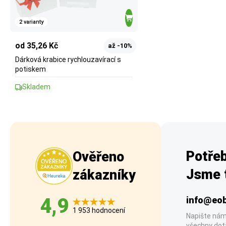
2 varianty
od 35,26 Kč
až -10%
Dárková krabice rychlouzavírací s
potiskem
Skladem
Potřeb
Ověřeno
Jsme t
zákazníky
4,9
info@eob
1 953 hodnocení
Napište nám
všechny dot