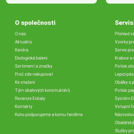
O společnosti
Servis
O nás
Přehled v
Aktuality
Vzorky pr
Kariéra
Servis pr
Ekologická balení
Krabice a 
Sortiment a značky
Potisk ob
Proč zde nakupovat
Lepicí pá
Ke stažení
Obálky s 
Tým obalových konstruktérů
Potisk pa
Recenze Eobaly
Systém 
Kontakty
Vstupní fo
Koho podporujeme a komu fandíme
Názvosloví
Obalářský
Služby pr