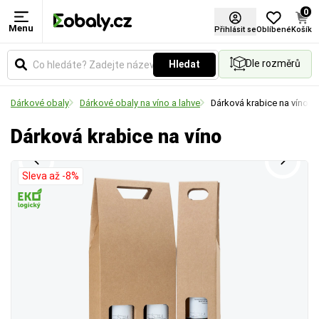
0
Menu
Provedení
Materiál
Přihlásit se
Oblíbené
Košík
Dle rozměrů
Hledat
Označuje specifickou úpravu, strukturu nebo
Zvolte typ materiálu podle požadované pevnosti,
funkční vlastnosti materiálu (např. zpevnění vlákny,
vzhledu nebo ekologických vlastností obalu.
Dárkové obaly
Dárkové obaly na víno a lahve
Dárková krabice na víno
povrchovou texturu či sníženou hlučnost).
Dárková krabice na víno
Sleva až -8%