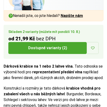
Nenašli jste, co jste hledali?
Napište nám
Skladem 2 varianty (můžete mít pondělí 10. 8.)
od 21,99 Kč
bez DPH
Dostupné varianty (2)
Dárková krabice na 1 nebo 2 lahve vína.
Tato odnoska se
výborně hodí pro
reprezentativní předání vína
například
jako firemní dárek, při různých akcích, drobném prodeji apod.
Konstrukcí a rozměry je tato dárková
krabice vhodná pro
zabalení všech u nás běžných lahví
: Burgunder, Bordeaux,
Schlegel i sektovou lahev. Ve verzi pro dvě lahve je mezi
nimi pevná chlopeň, takže nehrozí jejich poškození o sebe