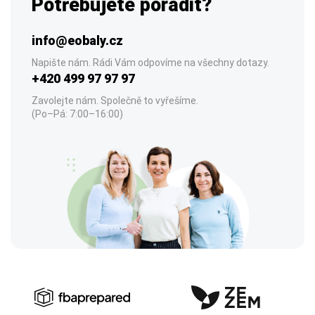
Potřebujete poradit?
info@eobaly.cz
Napište nám. Rádi Vám odpovíme na všechny dotazy.
+420 499 97 97 97
Zavolejte nám. Společně to vyřešíme.
(Po–Pá: 7:00–16:00)