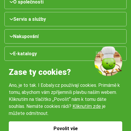
O společnosti
Servis a služby
Nakupování
E-katalogy
Zase ty cookies?
Ano, je to tak. I Eobaly.cz používají cookies. Primárně k
tomu, abychom vám zpříjemnili plavbu naším webem.
Kliknutím na tlačítko „Povolit“ nám k tomu dáte
souhlas. Nemáte cookies rádi?
Kliknutím zde
je
Naše pobočky:
můžete odmítnout.
Obchodní podmínky
Ochrana osobníchů údajů
Povolit vše