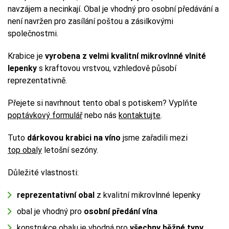
navzájem a necinkají. Obal je vhodný pro osobní předávání a
není navržen pro zasílání poštou a zásilkovými
společnostmi.
Krabice je
vyrobena z velmi kvalitní mikrovlnné vlnité
lepenky
s kraftovou vrstvou, vzhledově působí
reprezentativně.
Přejete si navrhnout tento obal s potiskem? Vyplňte
poptávkový formulář
nebo nás
kontaktujte
.
Tuto
dárkovou krabici na víno
jsme zařadili mezi
top obaly
letošní sezóny.
Důležité vlastnosti:
reprezentativní obal
z kvalitní mikrovlnné lepenky
obal je vhodný pro
osobní předání vína
konstrukce obalu je vhodná pro
všechny běžné typy