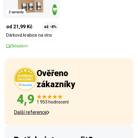
2 varianty
od 21,99 Kč
až -8%
Dárková krabice na víno
Skladem
Ověřeno
zákazníky
4,9
1 953 hodnocení
Další reference