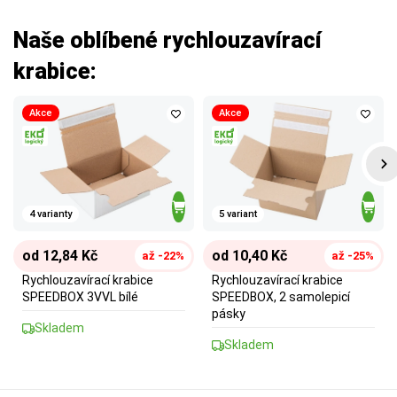
Naše oblíbené rychlouzavírací
krabice:
Akce
Akce
4 varianty
5 variant
od 12,84 Kč
od 10,40 Kč
až -22%
až -25%
Rychlouzavírací krabice
Rychlouzavírací krabice
SPEEDBOX 3VVL bílé
SPEEDBOX, 2 samolepicí
pásky
Skladem
Skladem