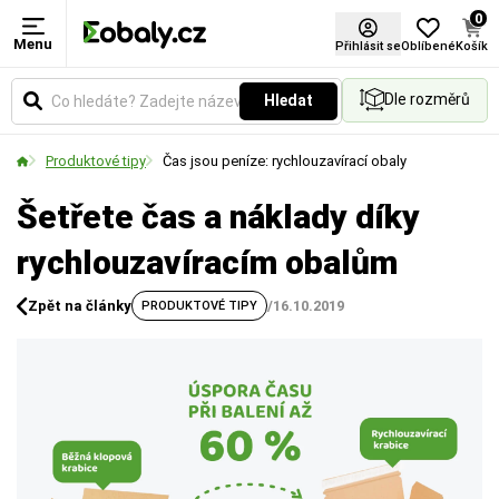
0
Menu
Přihlásit se
Oblíbené
Košík
Dle rozměrů
Hledat
Produktové tipy
Čas jsou peníze: rychlouzavírací obaly
Šetřete čas a náklady díky
rychlouzavíracím obalům
Zpět na články
/
16.10.2019
PRODUKTOVÉ TIPY