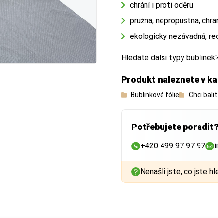
chrání i proti oděru
pružná, nepropustná, chrán
ekologicky nezávadná, re
Hledáte další typy bublinek
Produkt naleznete v ka
Bublinkové fólie
Chci bali
Potřebujete poradit
+420 499 97 97 97
i
Nenašli jste, co jste hl