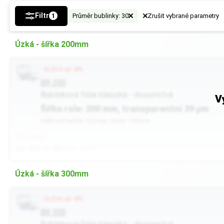
Filtr
Průměr bublinky: 30
Zrušit vybrané parametry
1
Úzká - šířka 200mm
SLEVA až -8%
BR 200
Bublinková fólie klasická - dvouvrstvá
V
Šířka role: 200 mm, transparentní 39 µm
Velikost bublin: 9,5 mm, návin: 100 bm
Skladem
od 102,31 Kč
bez DPH
Úzká - šířka 300mm
SLEVA až -8%
BR 300