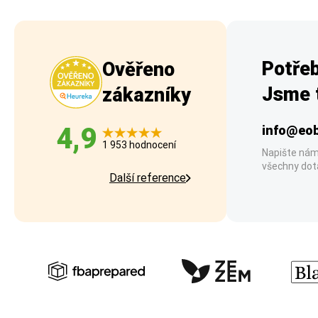
Potřeb
Ověřeno
Jsme t
zákazníky
4,9
info@eob
1 953 hodnocení
Napište nám
všechny dot
Další reference