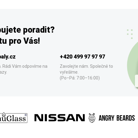
ujete poradit?
u pro Vás!
aly.cz
+420 499 97 97 97
. Rádi Vám odpovíme na
Zavolejte nám. Společně to
azy.
vyřešíme.
(Po–Pá: 7:00–16:00)