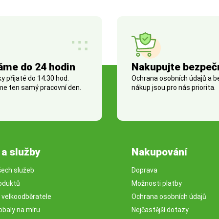
áme do 24 hodin
Nakupujte bezpeč
 přijaté do 14:30 hod.
Ochrana osobních údajů a 
e ten samý pracovní den.
nákup jsou pro nás priorita.
 a služby
Nakupování
šech služeb
Doprava
oduktů
Možnosti platby
o velkoodběratele
Ochrana osobních údajů
obaly na míru
Nejčastější dotazy