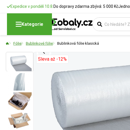
Expedice v pondělí 10.8.
Do dopravy zdarma zbývá: 5 000 Kč
Jedno
Druh bublinko
Šířka role
Tloušťka mat
Průměr bubli
Kategorie
Typ a vlastnosti 
Udává celkovou ší
Udává sílu fólie 
Udává průměr jedn
Fólie
Bublinkové fólie
Bublinková fólie klasická
palet.
tlumení nárazů a 
2vrstvá:
Standa
Sleva až -12%
3vrstvá:
Extra
Speciální:
Anti