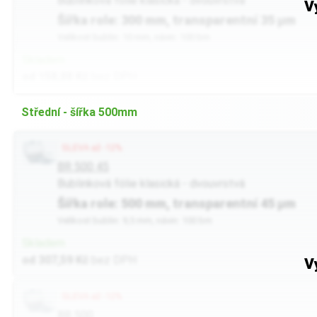
Bublinková fólie klasická - dvouvrstvá
V
Šířka role: 300 mm, transparentní 35 µm
Velikost bublin: 10 mm, návin: 100 bm
Skladem
od 158,88 Kč
bez DPH
Střední - šířka 500mm
SLEVA až -12%
BR 500 45
Bublinková fólie klasická - dvouvrstvá
Šířka role: 500 mm, transparentní 45 µm
Velikost bublin: 9,5 mm, návin: 100 bm
Skladem
od 307,59 Kč
bez DPH
V
SLEVA až -12%
BR 500