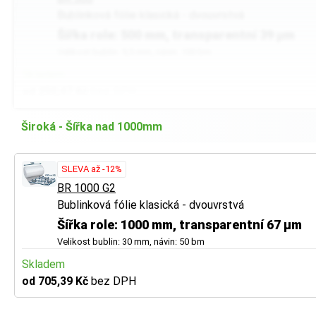
Bublinková fólie klasická - dvouvrstvá
Šířka role: 500 mm, transparentní 39 µm
Velikost bublin: 9,5 mm, návin: 100 bm
Skladem
od 250,47 Kč
bez DPH
Široká - Šířka nad 1000mm
SLEVA až -12%
BR 1000 G2
Bublinková fólie klasická - dvouvrstvá
Šířka role: 1000 mm, transparentní 67 µm
Velikost bublin: 30 mm, návin: 50 bm
Skladem
od 705,39 Kč
bez DPH