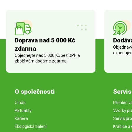
Doprava nad 5 000 Kč
Dodáv
Objednávky
zdarma
expedujem
Objednejte nad 5 000 Kč bez DPH a
zboží Vám dodáme zdarma.
O společnosti
Servis
O nás
Přehled v
Aktuality
Vzorky pr
Kariéra
Servis pr
Ekologická balení
Krabice a 