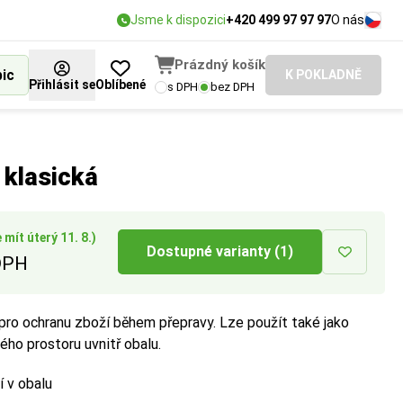
Jsme k dispozici
+420 499 97 97 97
O nás
Prázdný košík
bic
K POKLADNĚ
Přihlásit se
Oblíbené
s DPH
bez DPH
ných předmětů nebo
i protržení.
rčuje úroveň
 klasická
í.
mít úterý 11. 8.)
Dostupné varianty (1)
DPH
 pro ochranu zboží během přepravy. Lze použít také jako
ého prostoru uvnitř obalu.
í v obalu