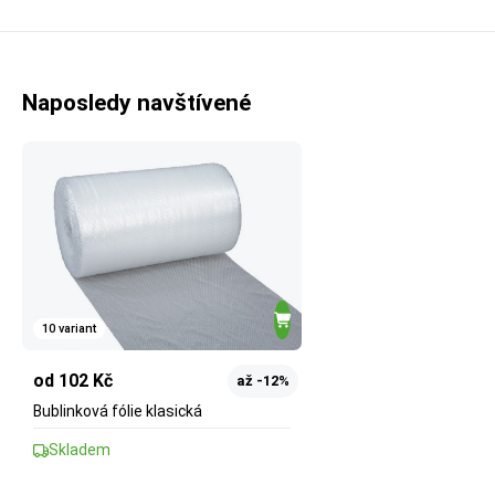
Naposledy navštívené
10 variant
od 102 Kč
až -12%
Bublinková fólie klasická
Skladem