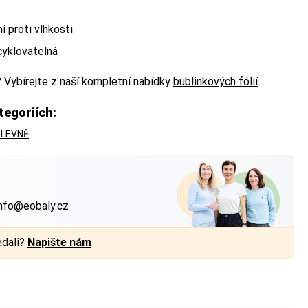
í proti vlhkosti
cyklovatelná
? Vybírejte z naší kompletní nabídky
bublinkových fólií
.
tegoriích:
t LEVNĚ
?
nfo@eobaly.cz
edali?
Napište nám