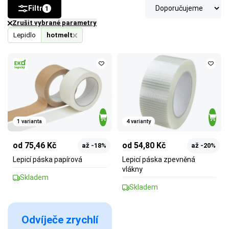
Filtr
1
Zrušit vybrané parametry
Lepidlo
hotmelt
1 varianta
4 varianty
od 75,46 Kč
od 54,80 Kč
až -18%
až -20%
Lepicí páska papírová
Lepicí páska zpevněná
vlákny
Skladem
Skladem
Odvíječe zrychlí