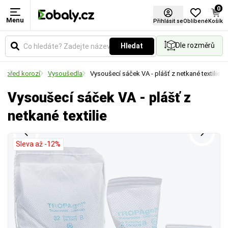
0
Menu
Rozměry
Provedení
Přihlásit se
Oblíbené
Košík
Dle rozměrů
Hledat
Udává vnější půdorysné rozměry palety v
Označuje specifickou úpravu, strukturu nebo
milimetrech a její formátový typ (např. EUR, US
funkční vlastnosti materiálu (např. zpevnění vlákny,
a před korozí
Vysoušedla
Vysoušecí sáček VA - plášť z netkané textilie
nebo kontejnerový), což je klíčové pro plánování
povrchovou texturu či sníženou hlučnost).
ložné plochy a přepravu.
Vysoušecí sáček VA - plášť z
netkané textilie
Sleva až -12%