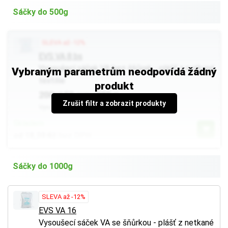
Sáčky do 500g
SLEVA až -12%
EVS VA 8 bs
Vysoušecí sáček VA bez šňůrek - plášť z netkané
Vybraným parametrům neodpovídá žádný
textilie
produkt
200x150 mm, 285 g
Zrušit filtr a zobrazit produkty
Vysoušedlo: bentonit, 1 krabice = 60 ks
Skladem
od 18,39 Kč
bez DPH
Sáčky do 1000g
SLEVA až -12%
EVS VA 16
Vysoušecí sáček VA se šňůrkou - plášť z netkané