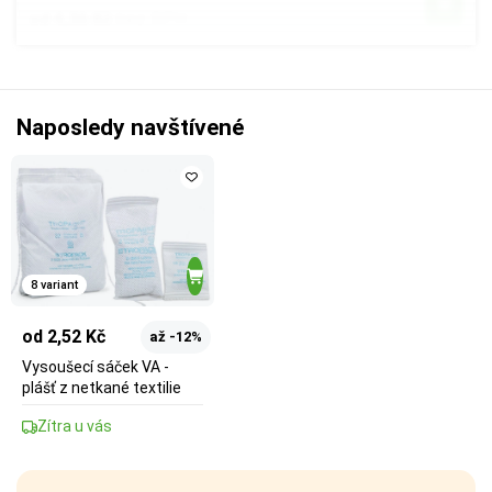
od 4,36 Kč
bez DPH
Naposledy navštívené
8 variant
od 2,52 Kč
až -12%
Vysoušecí sáček VA -
plášť z netkané textilie
Zítra u vás