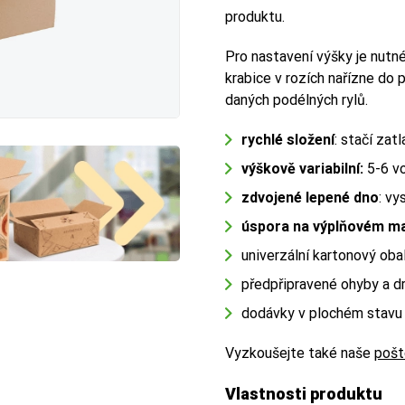
produktu.
Pro nastavení výšky je nutné
krabice v rozích nařízne do
 rozdíl mezi vnějším a vnitřním měřením.
 rozdíl mezi vnějším a vnitřním měřením.
daných podélných rylů.
rychlé složení
: stačí zat
výškově variabilní:
5-6 vo
zdvojené lepené dno
: vy
úspora na výplňovém ma
r
r
(důležitý pro dopravu)
(důležitý pro dopravu)
univerzální kartonový oba
ku stěn krabice
ku stěn krabice
. Důležitý při výběru přepravce (např. Zásilkovna,
. Důležitý při výběru přepravce (např. Zásilkovna,
předpřipravené ohyby a d
etu.
etu.
dodávky v plochém stavu
r
r
(důležitý pro zboží)
(důležitý pro zboží)
Vyzkoušejte také naše
pošt
Vlastnosti produktu
 prostor uvnitř krabice
 prostor uvnitř krabice
. Vyberte vždy o něco větší rozměr, než
. Vyberte vždy o něco větší rozměr, než