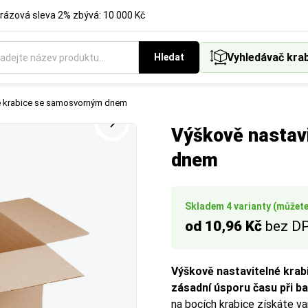
rázová sleva 2% zbývá: 10 000 Kč
Vyhledávač kra
Hledat
ukci krabice, která nejlépe vyhovuje vašemu způsobu balení a ex
é provedení obalů a balicích materiálů podle vašich preferencí.
né krabice se samosvorným dnem
Výškově nastav
dnem
Skladem 4 varianty (můžete 
od 10,96 Kč
bez D
Výškově nastavitelné krab
zásadní úsporu času při ba
na bocích krabice získáte va