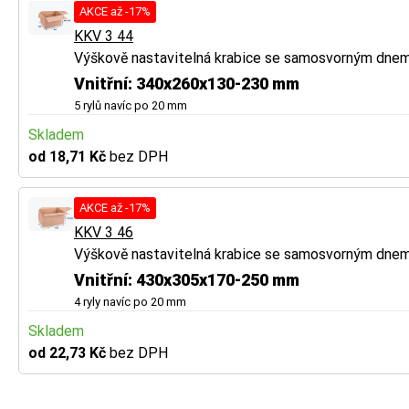
AKCE až -17%
KKV 3 44
Výškově nastavitelná krabice se samosvorným dne
Vnitřní: 340x260x130-230 mm
5 rylů navíc po 20 mm
Skladem
od 18,71 Kč
bez DPH
AKCE až -17%
KKV 3 46
Výškově nastavitelná krabice se samosvorným dne
Vnitřní: 430x305x170-250 mm
4 ryly navíc po 20 mm
Skladem
od 22,73 Kč
bez DPH