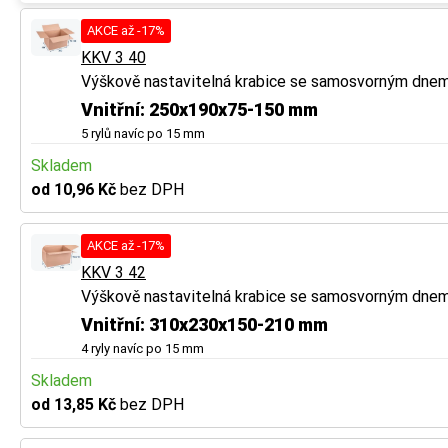
AKCE až -17%
KKV 3 40
Výškově nastavitelná krabice se samosvorným dne
Vnitřní: 250x190x75-150 mm
5 rylů navíc po 15 mm
Skladem
od 10,96 Kč
bez DPH
AKCE až -17%
KKV 3 42
Výškově nastavitelná krabice se samosvorným dne
Vnitřní: 310x230x150-210 mm
4 ryly navíc po 15 mm
Skladem
od 13,85 Kč
bez DPH