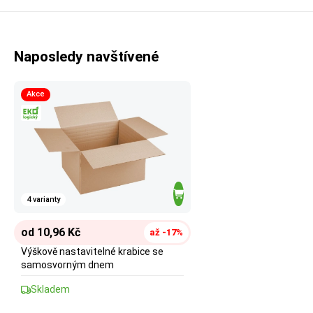
Naposledy navštívené
Akce
4 varianty
od 10,96 Kč
až -17%
Výškově nastavitelné krabice se
samosvorným dnem
Skladem