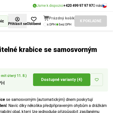
Jsme k dispozici
+420 499 97 97 97
O nás
Prázdný košík
bic
K POKLADNĚ
Přihlásit se
Oblíbené
s DPH
bez DPH
pedice.
itelné krabice se samosvorným
mít úterý 11. 8.)
Dostupné varianty (4)
PH
ice
se samosvorným (automatickým) dnem poskytují
lení
. Navíc díky několika předpřipraveným ohybům a drážkám
riabilní obal, který lze jednoduše přizpůsobit zasílanému