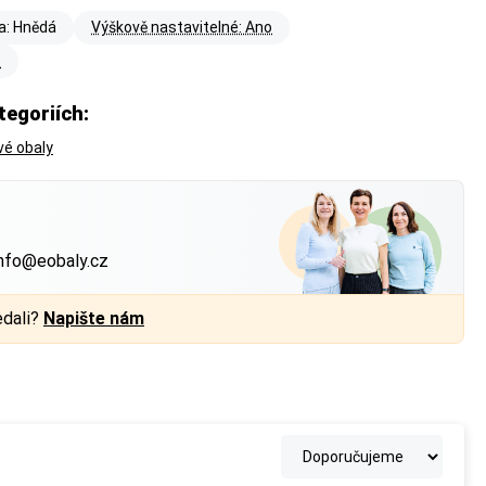
a: Hnědá
Výškově nastavitelné: Ano
o
tegoriích:
a každé straně.
a každé straně.
vé obaly
?
nfo@eobaly.cz
edali?
Napište nám