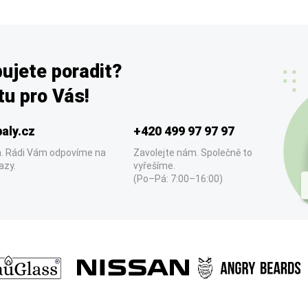
ujete poradit?
u pro Vás!
aly.cz
+420 499 97 97 97
. Rádi Vám odpovíme na
Zavolejte nám. Společně to
azy.
vyřešíme.
(Po–Pá: 7:00–16:00)