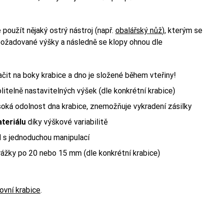
 použít nějaký ostrý nástroj (např.
obalářský nůž
), kterým se
 požadované výšky a následně se klopy ohnou dle
lačit na boky krabice a dno je složené během vteřiny!
litelně nastavitelných výšek (dle konkrétní krabice)
soká odolnost dna krabice, znemožňuje vykradení zásilky
teriálu
díky výškové variabilitě
l s jednoduchou manipulací
 Balíkovna) nebo
 Balíkovna) nebo
rážky po 20 nebo 15 mm (dle konkrétní krabice)
ovní krabice
.
 má váš produkt —
 má váš produkt —