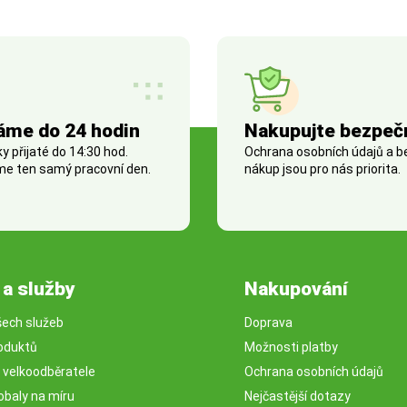
áme do 24 hodin
Nakupujte bezpeč
 přijaté do 14:30 hod.
Ochrana osobních údajů a 
e ten samý pracovní den.
nákup jsou pro nás priorita.
 a služby
Nakupování
šech služeb
Doprava
oduktů
Možnosti platby
o velkoodběratele
Ochrana osobních údajů
obaly na míru
Nejčastější dotazy