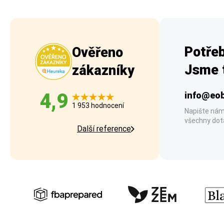
Potřeb
Ověřeno
Jsme t
zákazníky
4,9
info@eob
1 953 hodnocení
Napište nám
všechny dot
Další reference