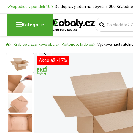
Expedice v pondělí 10.8.
Do dopravy zdarma zbývá: 5 000 Kč
Jedno
Délka
Šířka
Typ krabice
Barva
Kategorie
Rozměry krabic
Rozměry krabic
Vyberte si konstr
Vyberte si barevn
Krabice a zásilkové obaly
Kartonové krabice
Výškově nastavitel
Akce až -17%