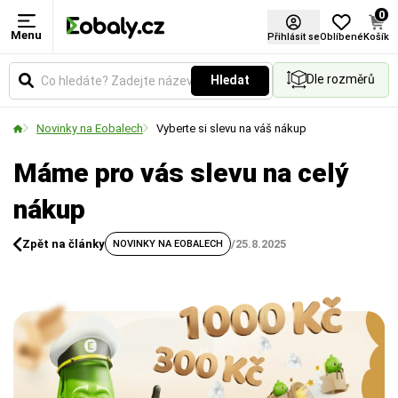
0
Menu
Přihlásit se
Oblíbené
Košík
Dle rozměrů
Hledat
Novinky na Eobalech
Vyberte si slevu na váš nákup
Máme pro vás slevu na celý
nákup
Zpět na články
/
25.8.2025
NOVINKY NA EOBALECH