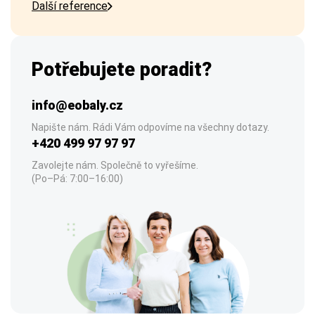
Další reference
Potřebujete poradit?
info@eobaly.cz
Napište nám. Rádi Vám odpovíme na všechny dotazy.
+420 499 97 97 97
Zavolejte nám. Společně to vyřešíme.
(Po–Pá: 7:00–16:00)