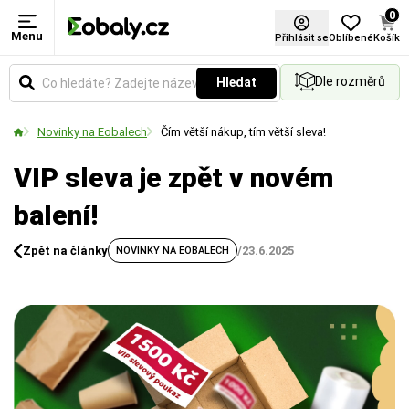
0
Menu
Přihlásit se
Oblíbené
Košík
Dle rozměrů
Hledat
Novinky na Eobalech
Čím větší nákup, tím větší sleva!
VIP sleva je zpět v novém
balení!
Zpět na články
/
23.6.2025
NOVINKY NA EOBALECH