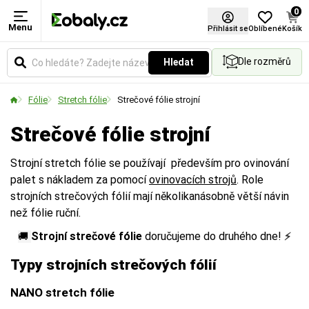
0
Menu
Použití
Tloušťka materiálu (µm)
Šířka role (mm)
Barva
Návin (m)
Typ
Přihlásit se
Oblíbené
Košík
Dle rozměrů
Hledat
Určuje způsob aplikace fólie. Vyberte si variantu
Udává sílu fólie v mikronech. Vyšší hodnota
Udává celkovou šířku role v milimetrech. Vyberte si
Vyberte si barevné provedení obalů a balicích
Udává celkovou délku materiálu namotaného na
Označuje konkrétní technologické provedení,
pro ruční balení, nebo pro použití v balicích strojích.
znamená větší pevnost a odolnost proti protržení.
rozměr podle velikosti balených předmětů nebo
materiálů podle vašich preferencí.
jedné roli v metrech.
produktovou řadu nebo způsob aplikace daného
Fólie
Stretch fólie
Strečové fólie strojní
palet.
materiálu.
Strečové fólie strojní
Strojní stretch fólie se používají především pro ovinování
palet s nákladem za pomocí
ovinovacích strojů
. Role
strojních strečových fólií mají několikanásobně větší návin
než fólie ruční.
Strojní strečové fólie
doručujeme do druhého dne!
⚡️
🚚
Typy strojních strečových fólií
NANO stretch fólie