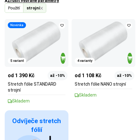
Zrušit vybrané parametry
Použití
strojní
Novinka
5 variant
4 varianty
od 1 390 Kč
od 1 108 Kč
až -10%
až -10%
Stretch fólie STANDARD
Stretch fólie NANO strojní
strojní
Skladem
Skladem
Odvíječe stretch
fólií