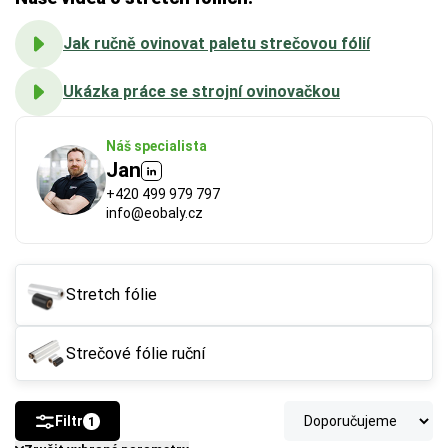
Jak ručně ovinovat paletu strečovou fólií
Ukázka práce se strojní ovinovačkou
Náš specialista
Jan
+420 499 979 797
info@eobaly.cz
Stretch fólie
Strečové fólie ruční
Filtr
1