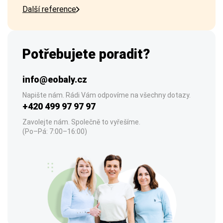
Další reference
Potřebujete poradit?
info@eobaly.cz
Napište nám. Rádi Vám odpovíme na všechny dotazy.
+420 499 97 97 97
Zavolejte nám. Společně to vyřešíme.
(Po–Pá: 7:00–16:00)