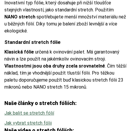
Inovativní typ fólie, který dosahuje při nižší tloušťce
stejných vlastností, jako standardní stretch. Použitím
NANO stretch
spotřebujete menší množství materiálu než
u běžných fólií. Díky tomu je balení zboží levnější a více
ekologické.
Standardní stretch fólie
Klasická fólie
určená k ovinování palet. Má garantovaný
návin a lze použít na jakémkoliv ovinovacím stroji.
Vlastnostmi jsou oba druhy zcela srovnatelné
. Čím těžší
náklad, tím je vhodnější použít tlustší fólii. Pro těžkou
paletu doporučujeme použít buď klasickou stretch fólii 23
mikronů nebo NANO stretch 15 mikronů.
Naše články o stretch fóliích:
Jak balit se stretch fólií
Jak vybrat stretch fólii
Naše videa o stretch fóliích: