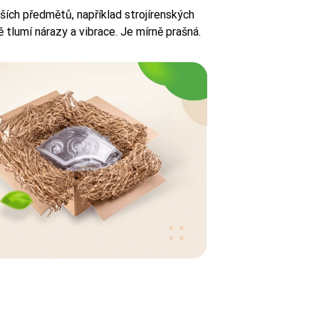
žších předmětů, například strojírenských
ě tlumí nárazy a vibrace. Je mírně prašná.