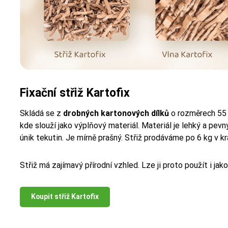
Fixační střiž Kartofix
Skládá se z
drobných kartonových dílků
o rozměrech 55 
kde slouží jako výplňový materiál. Materiál je lehký a pevn
únik tekutin. Je mírně prašný. Střiž prodáváme po 6 kg v kra
Střiž má zajímavý přírodní vzhled. Lze ji proto použít i jak
Koupit střiž Kartofix