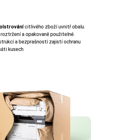
olstrování
citlivého zboží uvnitř obalu.
i roztržení a opakovaně použitelné.
trukcí a bezprašností zajistí ochranu
sáti kusech.