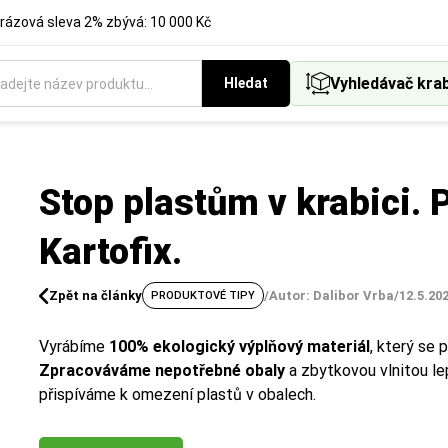
rázová sleva 2% zbývá: 10 000 Kč
Vyhledávač kra
Hledat
Stop plastům v krabici. 
Kartofix.
Zpět na články
/
Autor: Dalibor Vrba
/
12.5.20
PRODUKTOVÉ TIPY
Vyrábíme
100% ekologický výplňový materiál
, který se 
Zpracováváme nepotřebné obaly
a zbytkovou vlnitou l
přispíváme k omezení plastů v obalech.