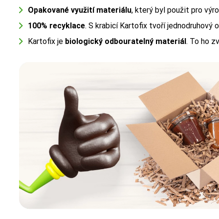
Opakované využití materiálu
, který byl použit pro výr
100% recyklace
. S krabicí Kartofix tvoří jednodruhový o
Kartofix je
biologický odbouratelný materiál
. To ho z