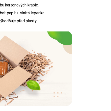
obu kartonových krabic.
bal: papír + vlnitá lepenka.
výhodňuje před plasty.