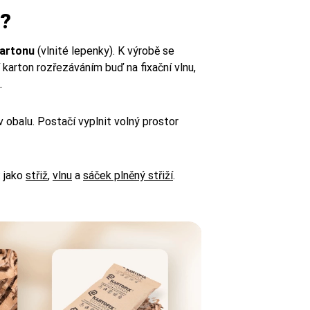
á?
kartonu
(vlnité lepenky). K výrobě se
í karton rozřezáváním buď na fixační vlnu,
.
v obalu. Postačí vyplnit volný prostor
: jako
střiž
,
vlnu
a
sáček plněný střiží
.