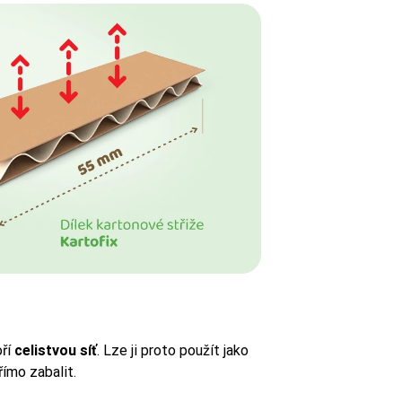
oří
celistvou síť
. Lze ji proto použít jako
římo zabalit.