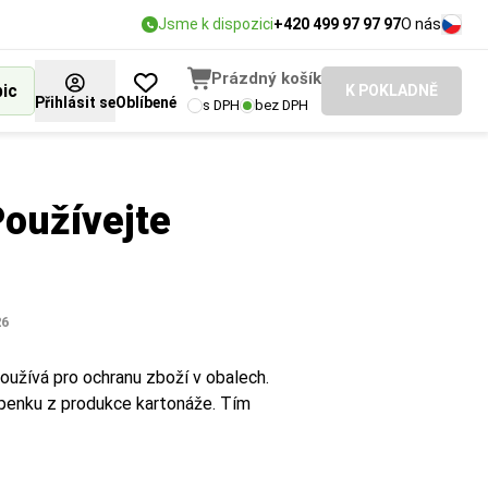
Jsme k dispozici
+420 499 97 97 97
O nás
Prázdný košík
bic
K POKLADNĚ
Přihlásit se
Oblíbené
s DPH
bez DPH
Používejte
26
používá pro ochranu zboží v obalech.
epenku z produkce kartonáže. Tím