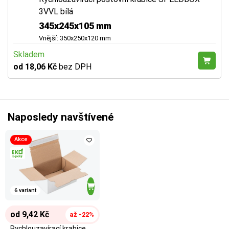
3VVL bílá
345x245x105 mm
Vnější: 350x250x120 mm
Skladem
od 18,06 Kč
bez DPH
Naposledy navštívené
Akce
6 variant
od 9,42 Kč
až -22%
Rychlouzavírací krabice