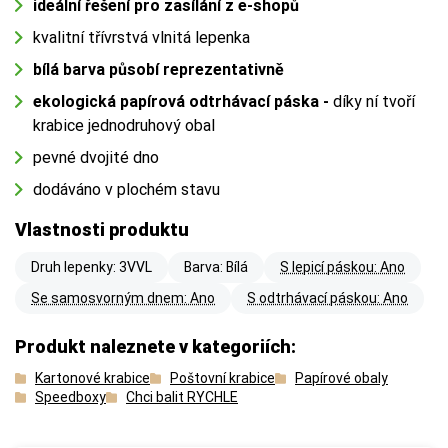
ideální řešení pro zasílání z e-shopů
kvalitní třívrstvá vlnitá lepenka
bílá barva působí reprezentativně
ekologická papírová odtrhávací páska -
díky ní tvoří
krabice jednodruhový obal
pevné dvojité dno
dodáváno v plochém stavu
Vlastnosti produktu
Druh lepenky: 3VVL
Barva: Bílá
S lepicí páskou: Ano
Se samosvorným dnem: Ano
S odtrhávací páskou: Ano
Produkt naleznete v kategoriích:
Kartonové krabice
Poštovní krabice
Papírové obaly
Speedboxy
Chci balit RYCHLE