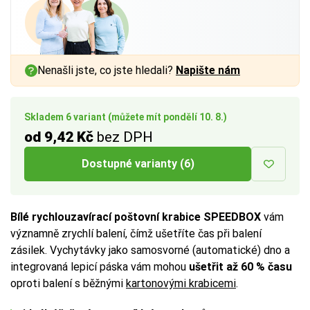
a vnitřním rozměrem až
a vnitřním rozměrem až
1 cm
1 cm
na každé straně.
na každé straně.
Více tipů pro výběr správné krabice:
Více tipů pro výběr správné krabice:
Nenašli jste, co jste hledali?
Napište nám
BUTTON:
BUTTON:
Jak vybrat krabici
Jak vybrat krabici
Skladem 6 variant (můžete mít pondělí 10. 8.)
od 9,42 Kč
bez DPH
Dostupné varianty (6)
Bílé rychlouzavírací poštovní krabice SPEEDBOX
vám
významně zrychlí balení, čímž ušetříte čas při balení
zásilek. Vychytávky jako samosvorné (automatické) dno a
integrovaná lepicí páska vám mohou
ušetřit až 60 % času
oproti balení s běžnými
kartonovými krabicemi
.