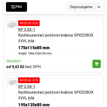
Filtr
AKCE až -22%
KP 3 03-1
Rychlouzavírací poštovní krabice SPEEDBOX
3VVL bílá
175x115x85 mm
Vnější: 180x120x105 mm
Skladem
od 9,42 Kč
bez DPH
AKCE až -22%
KP 3 04-1
Rychlouzavírací poštovní krabice SPEEDBOX
3VVL bílá
195x135x85 mm