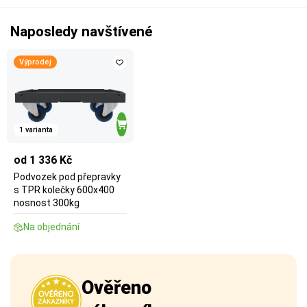
Naposledy navštívené
Výprodej
1 varianta
od 1 336 Kč
Podvozek pod přepravky
s TPR kolečky 600x400
nosnost 300kg
Na objednání
Ověřeno