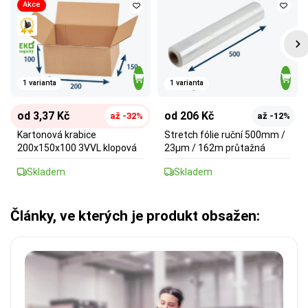
Akce
1 varianta
1 varianta
od 3,37 Kč
od 206 Kč
až -32%
až -12%
Kartonová krabice
Stretch fólie ruční 500mm /
200x150x100 3VVL klopová
23µm / 162m průtažná
Skladem
Skladem
Články, ve kterých je produkt obsažen: