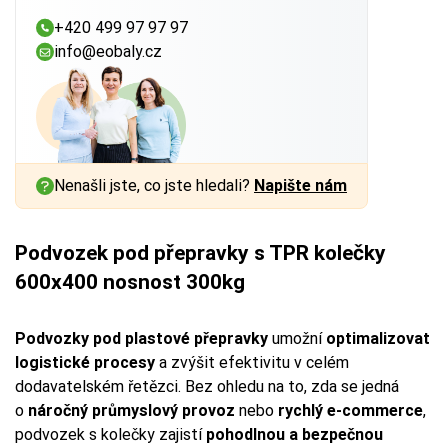
+420 499 97 97 97
info@eobaly.cz
Nenašli jste, co jste hledali?
Napište nám
Podvozek pod přepravky s TPR kolečky
600x400 nosnost 300kg
Podvozky pod plastové přepravky
umožní
optimalizovat
logistické procesy
a zvýšit efektivitu v celém
dodavatelském řetězci. Bez ohledu na to, zda se jedná
o
náročný průmyslový provoz
nebo
rychlý e-commerce
,
podvozek s kolečky zajistí
pohodlnou a bezpečnou