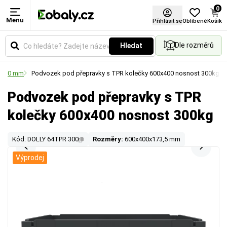
0
Menu
Přihlásit se
Oblíbené
Košík
Dle rozměrů
Hledat
0x400 mm
Podvozek pod přepravky s TPR kolečky 600x400 nosnost 300kg
Podvozek pod přepravky s TPR
kolečky 600x400 nosnost 300kg
Kód: DOLLY 64TPR 300
Rozměry:
600x400x173,5 mm
Výprodej