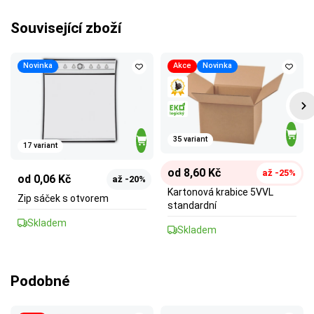
Související zboží
Novinka
Akce
Novinka
35 variant
17 variant
od 8,60 Kč
až -25%
od 0,06 Kč
až -20%
Kartonová krabice 5VVL
Zip sáček s otvorem
standardní
Skladem
Skladem
Podobné