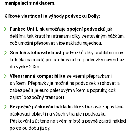
manipulaci s nákladem
.
Klíčové vlastnosti a výhody podvozku Dolly:
Funkce Uni-Link
umožňuje
spojení podvozků
jak
delšími, tak kratšími stranami díky vestavěným háčkům,
což umožní přesouvat více nákladu najednou.
Snadná stohovatelnost
podvozků díky prohlubním na
kolečka na místě pro stohování lze podvozky navršit až
do výšky 2,3m.
Všestranná kompatibilita
se všemi
přepravkami
s víkem
. Přepravky je možné na podvozek stohovat a
zabezpečit je euro paletovým víkem s popruhy, což
zajistí bezpečný transport.
Bezpečné páskování
nákladu díky středově zapuštěné
páskovací oblasti na všech stranách podvozku.
Páskování zůstane na svém místě a pevně zajistí náklad
po celou dobu jízdy.